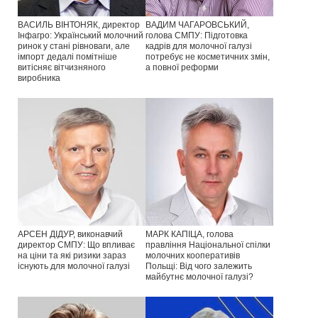
ВАСИЛЬ ВІНТОНЯК, директор
ВАДИМ ЧАГАРОВСЬКИЙ,
Інфагро: Український молочний
голова СМПУ: Підготовка
ринок у стані рівноваги, але
кадрів для молочної галузі
імпорт дедалі помітніше
потребує не косметичних змін,
витісняє вітчизняного
а повної реформи
виробника
АРСЕН ДІДУР, виконавчий
МАРК КАПІЦА, голова
директор СМПУ: Що впливає
правління Національної спілки
на ціни та які ризики зараз
молочних кооперативів
існують для молочної галузі
Польщі: Від чого залежить
майбутнє молочної галузі?