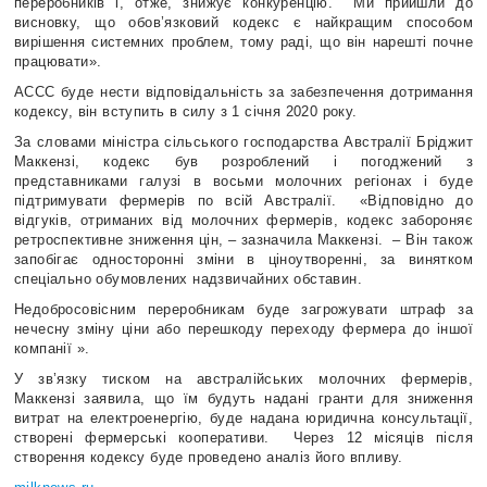
переробників і, отже, знижує конкуренцію.
Ми прийшли до
висновку, що обов’язковий кодекс є найкращим способом
вирішення системних проблем, тому раді, що він нарешті почне
працювати».
ACCC буде нести відповідальність за забезпечення дотримання
кодексу, він вступить в силу з 1 січня 2020 року.
За словами міністра сільського господарства Австралії Бріджит
Маккензі, кодекс був розроблений і погоджений з
представниками галузі в восьми молочних регіонах і буде
підтримувати фермерів по всій Австралії.
«Відповідно до
відгуків, отриманих від молочних фермерів, кодекс забороняє
ретроспективне зниження цін, – зазначила Маккензі.
– Він також
запобігає односторонні зміни в ціноутворенні, за винятком
спеціально обумовлених надзвичайних обставин.
Недобросовісним переробникам буде загрожувати штраф за
нечесну зміну ціни або перешкоду переходу фермера до іншої
компанії ».
У зв’язку тиском на австралійських молочних фермерів,
Маккензі заявила, що їм будуть надані гранти для зниження
витрат на електроенергію, буде надана юридична консультації,
створені фермерські кооперативи.
Через 12 місяців після
створення кодексу буде проведено аналіз його впливу.