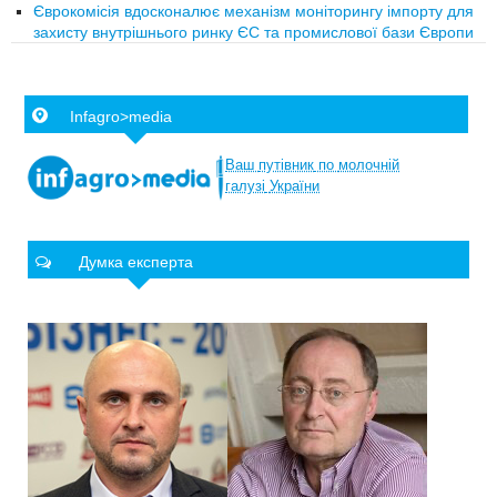
Єврокомісія вдосконалює механізм моніторингу імпорту для
захисту внутрішнього ринку ЄС та промислової бази Європи
Infagro>media
Ваш
путівник
по
молочній
галузі
України
Думка експерта