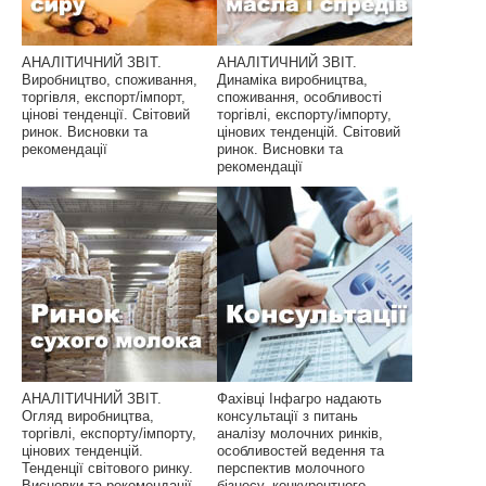
АНАЛІТИЧНИЙ ЗВІТ.
АНАЛІТИЧНИЙ ЗВІТ.
Виробництво, споживання,
Динаміка виробництва,
торгівля, експорт/імпорт,
споживання, особливості
цінові тенденції. Світовий
торгівлі, експорту/імпорту,
ринок. Висновки та
цінових тенденцій. Світовий
рекомендації
ринок. Висновки та
рекомендації
АНАЛІТИЧНИЙ ЗВІТ.
Фахівці Інфагро надають
Огляд виробництва,
консультації з питань
торгівлі, експорту/імпорту,
аналізу молочних ринків,
цінових тенденцій.
особливостей ведення та
Тенденції світового ринку.
перспектив молочного
Висновки та рекомендації
бізнесу, конкурентного