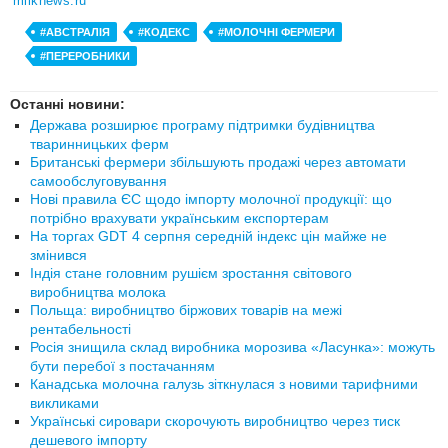
milknews.ru
#АВСТРАЛІЯ
#КОДЕКС
#МОЛОЧНІ ФЕРМЕРИ
#ПЕРЕРОБНИКИ
Останні новини:
Держава розширює програму підтримки будівництва
тваринницьких ферм
Британські фермери збільшують продажі через автомати
самообслуговування
Нові правила ЄС щодо імпорту молочної продукції: що
потрібно врахувати українським експортерам
На торгах GDT 4 серпня середній індекс цін майже не
змінився
Індія стане головним рушієм зростання світового
виробництва молока
Польща: виробництво біржових товарів на межі
рентабельності
Росія знищила склад виробника морозива «Ласунка»: можуть
бути перебої з постачанням
Канадська молочна галузь зіткнулася з новими тарифними
викликами
Українські сировари скорочують виробництво через тиск
дешевого імпорту