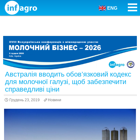
ENG
Skip to content
Австралія вводить обов’язковий кодекс
для молочної галузі, щоб забезпечити
справедливі ціни
Грудень 23, 2019
Новини