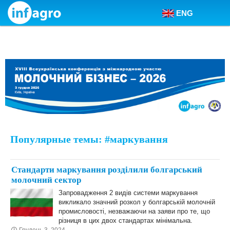
ENG
Skip to content
Популярные темы: #маркування
Стандарти маркування розділили болгарський
молочний сектор
Запровадження 2 видів системи маркування
викликало значний розкол у болгарській молочній
промисловості, незважаючи на заяви про те, що
різниця в цих двох стандартах мінімальна.