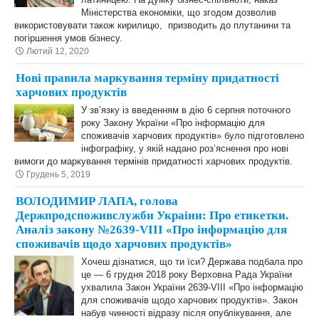
Міністерства економіки, що згодом дозволив
використовувати також кирилицю, призводить до плутанини та
погіршення умов бізнесу.
Лютий 12, 2020
Нові правила маркування терміну придатності
харчових продуктів
У зв’язку із введенням в дію 6 серпня поточного
року Закону України «Про інформацію для
споживачів харчових продуктів» було підготовлено
інфографіку, у якій надано роз’яснення про нові
вимоги до маркування термінів придатності харчових продуктів.
Грудень 5, 2019
ВОЛОДИМИР ЛАПА, голова
Держпродспоживслужби Украіни: Про етикетки.
Аналіз закону №2639-VIII «Про інформацію для
споживачів щодо харчових продуктів»
Хочеш дізнатися, що ти їси? Держава подбала про
це — 6 грудня 2018 року Верховна Рада України
ухвалила Закон України 2639-VIII «Про інформацію
для споживачів щодо харчових продуктів». Закон
набув чинності відразу після опублікування, але