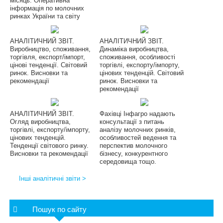
місяць. Оперативна
інформація по молочних
ринках України та світу
АНАЛІТИЧНИЙ ЗВІТ.
АНАЛІТИЧНИЙ ЗВІТ.
Виробництво, споживання,
Динаміка виробництва,
торгівля, експорт/імпорт,
споживання, особливості
цінові тенденції. Світовий
торгівлі, експорту/імпорту,
ринок. Висновки та
цінових тенденцій. Світовий
рекомендації
ринок. Висновки та
рекомендації
АНАЛІТИЧНИЙ ЗВІТ.
Фахівці Інфагро надають
Огляд виробництва,
консультації з питань
торгівлі, експорту/імпорту,
аналізу молочних ринків,
цінових тенденцій.
особливостей ведення та
Тенденції світового ринку.
перспектив молочного
Висновки та рекомендації
бізнесу, конкурентного
середовища тощо.
Інші аналітичні звіти >
Пошук по сайту