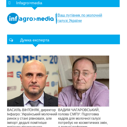
Infagro>media
Ваш
путівник
по
молочній
галузі
України
Думка експерта
ВАСИЛЬ ВІНТОНЯК, директор
ВАДИМ ЧАГАРОВСЬКИЙ,
Інфагро: Український молочний
голова СМПУ: Підготовка
ринок у стані рівноваги, але
кадрів для молочної галузі
імпорт дедалі помітніше
потребує не косметичних змін,
витісняє вітчизняного
а повної реформи