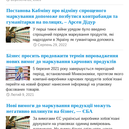
Постанова Кабміну про відміну спрощеного
маркування допоможе позбутися контрабанди та
гуманітарки на полицях, – Арсен Дідур
У перші тижні війни урядом було введено
спрощений порядок маркування продуктів, які
надходили в Україну як гуманітарна допомога.
Серпень 29, 2022
Бізнес просить продовжити термін впровадження
нових вимог до маркування харчових продуктів
5 березня 2021 року завершується перехідний
період, встановлений Мінекономіки, протягом якого
компанії-виробники харчових продуктів зобов’язані
перейти на новий формат нанесення інформації на упаковку
фасованих товарів.
Лютий 9, 2021
Нові вимоги до маркування продукції можуть
негативно вплинути на бізнес, — ЄБА
За вимогами ЄС українські виробники зобов’язані
друкувати на упаковках одиниці вимірювань
латиницею. На думку бізнес-спільноти, наказ