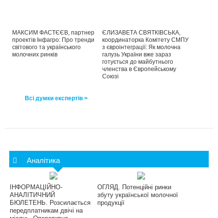
МАКСИМ ФАСТЄЄВ, партнер
ЄЛИЗАВЕТА СВЯТКІВСЬКА,
проектів Інфагро: Про тренди
координаторка Комітету СМПУ
світового та українського
з євроінтеграції: Як молочна
молочних ринків
галузь України вже зараз
готується до майбутнього
членства в Європейському
Союзі
Всі думки експертів >
Аналітика
ІНФОРМАЦІЙНО-
ОГЛЯД. Потенційні ринки
АНАЛІТИЧНИЙ
збуту української молочної
БЮЛЕТЕНЬ. Розсилається
продукції
передплатникам двічі на