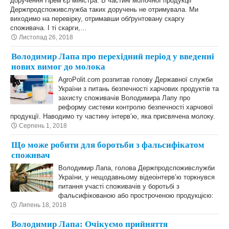
доручення Прем’єр міністра. В частині молочної продукції
Держпродспоживслужба таких доручень не отримувала. Ми
виходимо на перевірку, отримавши обґрунтовану скаргу
споживача. І ті скарги,…
Листопад 26, 2018
Володимир Лапа про перехідний період у введенні
нових вимог до молока
AgroPolit.com розпитав голову Державної служби
України з питань безпечності харчових продуктів та
захисту споживачів Володимира Лапу про
реформу системи контролю безпечності харчової
продукції. Наводимо ту частину інтерв’ю, яка присвячена молоку.
Серпень 1, 2018
Що може робити для боротьби з фальсифікатом
споживач
Володимир Лапа, голова Держпродспоживслужби
України, у нещодавньому відеоінтерв’ю торкнувся
питання участі споживачів у боротьбі з
фальсифікованою або простроченою продукцією:
Липень 18, 2018
Володимир Лапа: Очікуємо прийняття