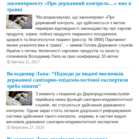
законопроекту «Про державний контроль…» вже в
травні
“Ми розраховуємо, що законопроект «Про
державний контроль, що здійснюється з метою
перевірки відповідності законодавству про харчові
продукти, корми, побічні продукти тваринного походження,
здоров’я та благополуччя тварин» (реєстр. № 0906) Парламент
зможе ухвалити вже в травні”, – заявив Голова Державної служби
України з питань безпечності харчових продуктів та захисту
споживачів Володимир Лапа на прес-конференції 10 квітня.
Квітень 11, 2017
Володимир Лапа: “Підходи до видачі висновків
державної санітарно-епідеміологічної експертизи
треба міняти”
З моменту створення до Держпродспоживслужби
перейшла низка функцій санітарно-епідеміологічної
служби, які стосуються здійснення державного
контролю. Однак зараз стоїть питання доцільності реформування
системи здійснення такого контролю, зокрема, в частині видачі
висновків державної санітарно-епідеміологічної експертизи.
Вересень 27, 2016