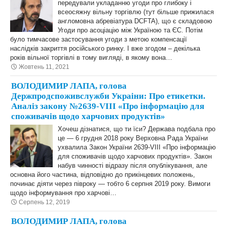
передували укладанню угоди про глибоку і
всеосяжну вільну торгівлю (тут більше прижилася
англомовна абревіатура DCFTA), що є складовою
Угоди про асоціацію між Україною та ЄС. Потім
було тимчасове застосування угоди з метою компенсації
наслідків закриття російського ринку. І вже згодом – декілька
років вільної торгівлі в тому вигляді, в якому вона…
Жовтень 11, 2021
ВОЛОДИМИР ЛАПА, голова
Держпродспоживслужби Украіни: Про етикетки.
Аналіз закону №2639-VIII «Про інформацію для
споживачів щодо харчових продуктів»
Хочеш дізнатися, що ти їси? Держава подбала про
це — 6 грудня 2018 року Верховна Рада України
ухвалила Закон України 2639-VIII «Про інформацію
для споживачів щодо харчових продуктів». Закон
набув чинності відразу після опублікування, але
основна його частина, відповідно до прикінцевих положень,
починає діяти через півроку — тобто 6 серпня 2019 року. Вимоги
щодо інформування про харчові…
Серпень 12, 2019
ВОЛОДИМИР ЛАПА, голова