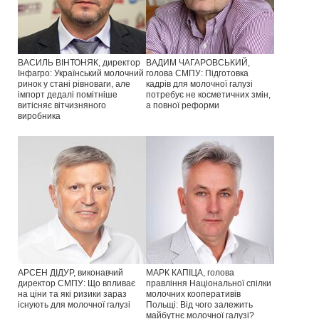
ВАСИЛЬ ВІНТОНЯК, директор
ВАДИМ ЧАГАРОВСЬКИЙ,
Інфагро: Український молочний
голова СМПУ: Підготовка
ринок у стані рівноваги, але
кадрів для молочної галузі
імпорт дедалі помітніше
потребує не косметичних змін,
витісняє вітчизняного
а повної реформи
виробника
АРСЕН ДІДУР, виконавчий
МАРК КАПІЦА, голова
директор СМПУ: Що впливає
правління Національної спілки
на ціни та які ризики зараз
молочних кооперативів
існують для молочної галузі
Польщі: Від чого залежить
майбутнє молочної галузі?