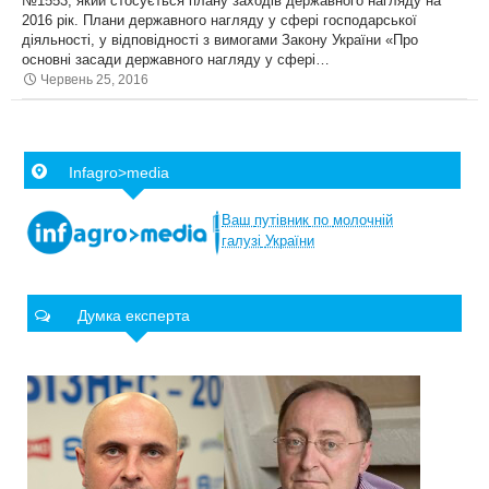
№1553, який стосується плану заходів державного нагляду на
2016 рік. Плани державного нагляду у сфері господарської
діяльності, у відповідності з вимогами Закону України «Про
основні засади державного нагляду у сфері…
Червень 25, 2016
Infagro>media
Ваш
путівник
по
молочній
галузі
України
Думка експерта