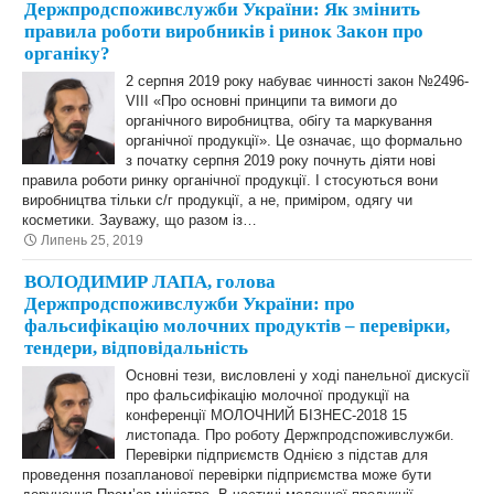
Держпродспоживслужби України: Як змінить
правила роботи виробників і ринок Закон про
органіку?
2 серпня 2019 року набуває чинності закон №2496-
VIII «Про основні принципи та вимоги до
органічного виробництва, обігу та маркування
органічної продукції». Це означає, що формально
з початку серпня 2019 року почнуть діяти нові
правила роботи ринку органічної продукції. І стосуються вони
виробництва тільки с/г продукції, а не, приміром, одягу чи
косметики. Зауважу, що разом із…
Липень 25, 2019
ВОЛОДИМИР ЛАПА, голова
Держпродспоживслужби України: про
фальсифікацію молочних продуктів – перевірки,
тендери, відповідальність
Основні тези, висловлені у ході панельної дискусії
про фальсифікацію молочної продукції на
конференції МОЛОЧНИЙ БІЗНЕС-2018 15
листопада. Про роботу Держпродспоживслужби.
Перевірки підприємств Однією з підстав для
проведення позапланової перевірки підприємства може бути