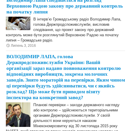
Володимир Лапа сподівається на розгляд
Верховною Радою закону про державний контроль
на початку липня
В інтерв’ю Громадському радіо Володимир Лапа,
голова Держпродспоживслужби, висловив
сподівання, що проект закону про державний
контроль може бути розглянутий Верховною Радою на початку
липня – Громадське радіо.
Липень 3, 2016
ВОЛОДИМИР ЛАПА, голова
Держпродспоживслужби України: Вашій
організації зараз надано повноваження контролю
відповідних виробництв, зокрема молочних
заводів. Знято мораторій на перевірки. Яким чином
ці перевірки будуть здійснюватися, чи є якийсь
розклад? Що може бути приводом візиту
інспектора на конкретний завод?
Планові перевірки – заходи державного нагляду
або контролю – здійснюються територіальними
органами Держпродспоживслужби. У своїй
діяльності вони керуються наказом
Мінекономрозвитку від 30 листопада 2015 року