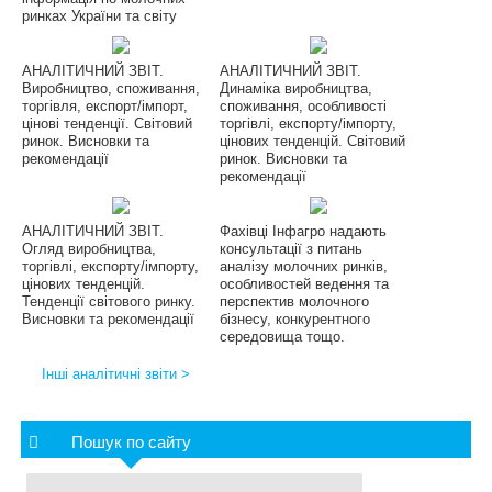
ринках України та світу
АНАЛІТИЧНИЙ ЗВІТ.
АНАЛІТИЧНИЙ ЗВІТ.
Виробництво, споживання,
Динаміка виробництва,
торгівля, експорт/імпорт,
споживання, особливості
цінові тенденції. Світовий
торгівлі, експорту/імпорту,
ринок. Висновки та
цінових тенденцій. Світовий
рекомендації
ринок. Висновки та
рекомендації
АНАЛІТИЧНИЙ ЗВІТ.
Фахівці Інфагро надають
Огляд виробництва,
консультації з питань
торгівлі, експорту/імпорту,
аналізу молочних ринків,
цінових тенденцій.
особливостей ведення та
Тенденції світового ринку.
перспектив молочного
Висновки та рекомендації
бізнесу, конкурентного
середовища тощо.
Інші аналітичні звіти >
Пошук по сайту