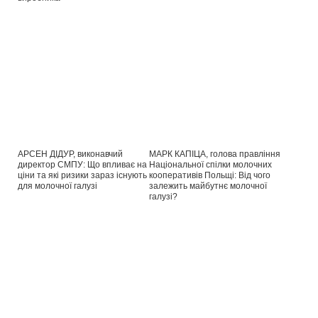
АРСЕН ДІДУР, виконавчий
МАРК КАПІЦА, голова правління
директор СМПУ: Що впливає на
Національної спілки молочних
ціни та які ризики зараз існують
кооперативів Польщі: Від чого
для молочної галузі
залежить майбутнє молочної
галузі?