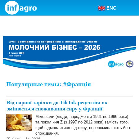
ENG
Skip to content
Популярные темы: #Франція
Від сирної тарілки до TikTok-рецептів: як
змінюється споживання сиру у Франції
Міленіали (люди, народжені з 1981 по 1996 роки)
та покоління Z (з 1997 по 2012 роки) замість того,
щоб відмовлятися від сиру, переосмислюють його
споживання.