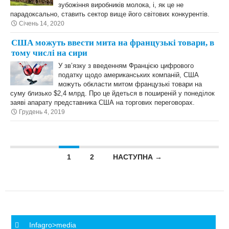
зубожіння виробників молока, і, як це не
парадоксально, ставить сектор вище його світових конкурентів.
Січень 14, 2020
США можуть ввести мита на французькі товари, в
тому числі на сири
У зв’язку з введенням Францією цифрового
податку щодо американських компаній, США
можуть обкласти митом французькі товари на
суму близько $2,4 млрд. Про це йдеться в поширеній у понеділок
заяві апарату представника США на торгових переговорах.
Грудень 4, 2019
Posts navigation
1
2
НАСТУПНА →
Infagro>media