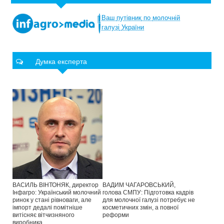
Ваш
путівник
по
молочній
галузі
України
Думка експерта
ВАСИЛЬ ВІНТОНЯК, директор
ВАДИМ ЧАГАРОВСЬКИЙ,
Інфагро: Український молочний
голова СМПУ: Підготовка кадрів
ринок у стані рівноваги, але
для молочної галузі потребує не
імпорт дедалі помітніше
косметичних змін, а повної
витісняє вітчизняного
реформи
виробника