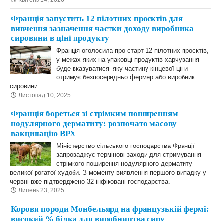
Квітень 14, 2026
Франція запустить 12 пілотних проєктів для
вивчення зазначення частки доходу виробника
сировини в ціні продукту
Франція оголосила про старт 12 пілотних проєктів,
у межах яких на упаковці продуктів харчування
буде вказуватися, яку частину кінцевої ціни
отримує безпосередньо фермер або виробник
сировини.
Листопад 10, 2025
Франція бореться зі стрімким поширенням
нодулярного дерматиту: розпочато масову
вакцинацію ВРХ
Міністерство сільського господарства Франції
запроваджує термінові заходи для стримування
стрімкого поширення нодулярного дерматиту
великої рогатої худоби. З моменту виявлення першого випадку у
червні вже підтверджено 32 інфіковані господарства.
Липень 23, 2025
Корови породи Монбельярд на французькій фермі:
високий % білка для виробництва сиру