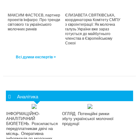
МАКСИМ ФАСТЄЄВ, партнер
ЄЛИЗАВЕТА СВЯТКІВСЬКА,
проектів Інфагро: Про тренди
координаторка Комітету СМПУ
світового та українського
з євроінтеграції: Як молочна
молочних ринків
галузь України вже зараз
готується до майбутнього
членства в Європейському
Союзі
Всі думки експертів >
Аналітика
ІНФОРМАЦІЙНО-
ОГЛЯД. Потенційні ринки
АНАЛІТИЧНИЙ
збуту української молочної
БЮЛЕТЕНЬ. Розсилається
продукції
передплатникам двічі на
місяць. Оперативна
інформація по молочних