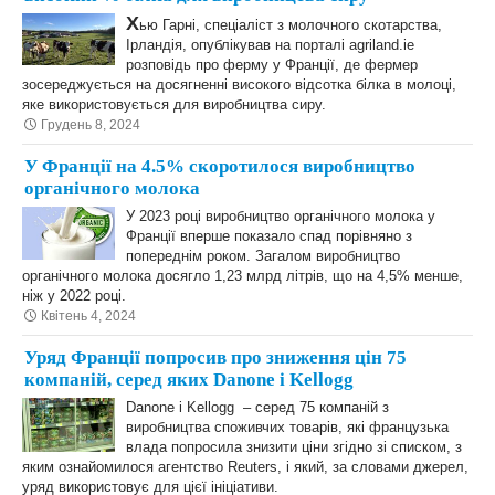
Х
ью Гарні, спеціаліст з молочного скотарства,
Ірландія, опублікував на порталі agriland.ie
розповідь про ферму у Франції, де фермер
зосереджується на досягненні високого відсотка білка в молоці,
яке використовується для виробництва сиру.
Грудень 8, 2024
У Франції на 4.5% скоротилося виробництво
органічного молока
У 2023 році виробництво органічного молока у
Франції вперше показало спад порівняно з
попереднім роком. Загалом виробництво
органічного молока досягло 1,23 млрд літрів, що на 4,5% менше,
ніж у 2022 році.
Квітень 4, 2024
Уряд Франції попросив про зниження цін 75
компаній, серед яких Danone і Kellogg
Danone і Kellogg – серед 75 компаній з
виробництва споживчих товарів, які французька
влада попросила знизити ціни згідно зі списком, з
яким ознайомилося агентство Reuters, і який, за словами джерел,
уряд використовує для цієї ініціативи.