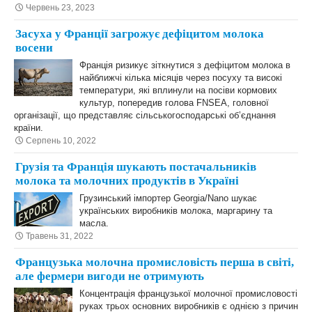
Червень 23, 2023
Засуха у Франції загрожує дефіцитом молока
восени
Франція ризикує зіткнутися з дефіцитом молока в
найближчі кілька місяців через посуху та високі
температури, які вплинули на посіви кормових
культур, попередив голова FNSEA, головної
організації, що представляє сільськогосподарські об’єднання
країни.
Серпень 10, 2022
Грузія та Франція шукають постачальників
молока та молочних продуктів в Україні
Грузинський імпортер Georgia/Nano шукає
українських виробників молока, маргарину та
масла.
Травень 31, 2022
Французька молочна промисловість перша в світі,
але фермери вигоди не отримують
Концентрація французької молочної промисловості
руках трьох основних виробників є однією з причин