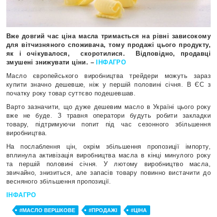
Вже довгий час ціна масла тримається на рівні зависокому
для вітчизняного споживача, тому продажі цього продукту,
як і очікувалося,
скоротилися.
Відповідно, продавці
змушені знижувати ціни. –
ІНФАГРО
Масло європейського виробництва трейдери можуть зараз
купити значно дешевше, ніж у першій половині січня. В ЄС з
початку року товар суттєво подешевшав.
Варто зазначити, що дуже дешевим масло в Україні цього року
вже не буде. З травня оператори будуть робити закладки
товару, підтримуючи попит під час сезонного збільшення
виробництва.
На послаблення цін, окрім збільшення пропозиції імпорту,
вплинула активізація виробництва масла в кінці минулого року
та першій половині січня. У лютому виробництво масла,
звичайно, знизиться, але запасів товару повинно вистачити до
весняного збільшення пропозиції.
ІНФАГРО
#МАСЛО ВЕРШКОВЕ
#ПРОДАЖІ
#ЦІНА