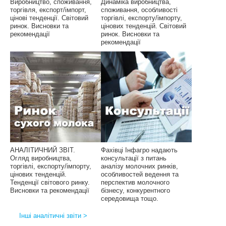
Виробництво, споживання,
Динаміка виробництва,
торгівля, експорт/імпорт,
споживання, особливості
цінові тенденції. Світовий
торгівлі, експорту/імпорту,
ринок. Висновки та
цінових тенденцій. Світовий
рекомендації
ринок. Висновки та
рекомендації
АНАЛІТИЧНИЙ ЗВІТ.
Фахівці Інфагро надають
Огляд виробництва,
консультації з питань
торгівлі, експорту/імпорту,
аналізу молочних ринків,
цінових тенденцій.
особливостей ведення та
Тенденції світового ринку.
перспектив молочного
Висновки та рекомендації
бізнесу, конкурентного
середовища тощо.
Інші аналітичні звіти >