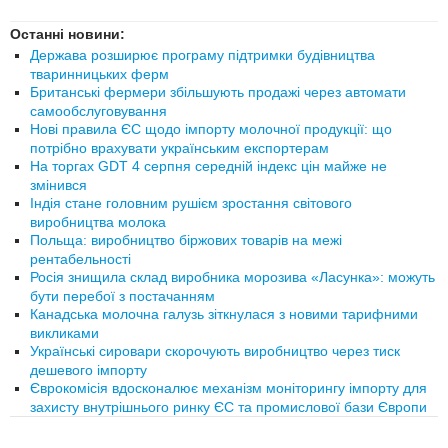
Останні новини:
Держава розширює програму підтримки будівництва
тваринницьких ферм
Британські фермери збільшують продажі через автомати
самообслуговування
Нові правила ЄС щодо імпорту молочної продукції: що
потрібно врахувати українським експортерам
На торгах GDT 4 серпня середній індекс цін майже не
змінився
Індія стане головним рушієм зростання світового
виробництва молока
Польща: виробництво біржових товарів на межі
рентабельності
Росія знищила склад виробника морозива «Ласунка»: можуть
бути перебої з постачанням
Канадська молочна галузь зіткнулася з новими тарифними
викликами
Українські сировари скорочують виробництво через тиск
дешевого імпорту
Єврокомісія вдосконалює механізм моніторингу імпорту для
захисту внутрішнього ринку ЄС та промислової бази Європи