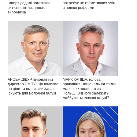
імпорт дедалі помітніше
потребує не косметичних змін,
витісняє вітчизняного
а повної реформи
виробника
АРСЕН ДІДУР, виконавчий
МАРК КАПІЦА, голова
директор СМПУ: Що впливає
правління Національної спілки
на ціни та які ризики зараз
молочних кооперативів
існують для молочної галузі
Польщі: Від чого залежить
майбутнє молочної галузі?