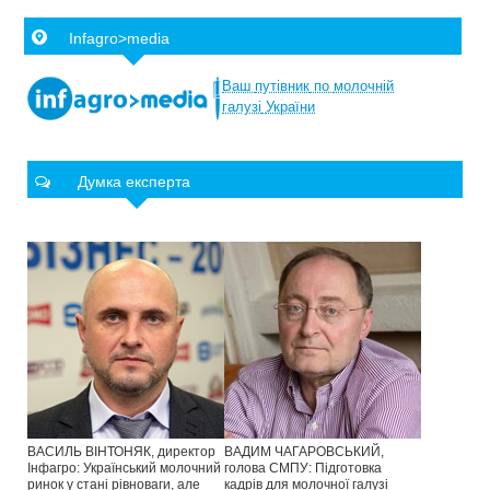
Infagro>media
Ваш
путівник
по
молочній
галузі
України
Думка експерта
ВАСИЛЬ ВІНТОНЯК, директор
ВАДИМ ЧАГАРОВСЬКИЙ,
Інфагро: Український молочний
голова СМПУ: Підготовка
ринок у стані рівноваги, але
кадрів для молочної галузі