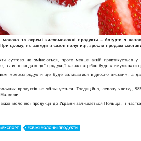
а молоко та окремі кисломолочні продукти – йогурти з напо
При цьому, як завжди в сезон полуниці, зросли продажі сметани
кти суттєво не змінюються, проте менше акцій практикується у
, в липні продажі цієї продукції також потрібно буде стимулювати 
свіжі молокопродукти ще буде залишатися відносно високим, а да
олочних продуктів не збільшується. Традиційно, левову частку, 88
 Молдови.
іжої молочної продукції до України залишається Польща, її частка 
#ЕКСПОРТ
#СВІЖІ МОЛОЧНІ ПРОДУКТИ