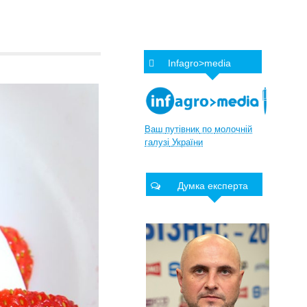
Infagro>media
Ваш
путівник
по
молочній
галузі
України
Думка експерта