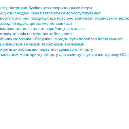
аму підтримки будівництва тваринницьких ферм
ьшують продажі через автомати самообслуговування
порту молочної продукції: що потрібно врахувати українським експ
ередній індекс цін майже не змінився
ієм зростання світового виробництва молока
жових товарів на межі рентабельності
обника морозива «Ласунка»: можуть бути перебої з постачанням
ь зіткнулася з новими тарифними викликами
рочують виробництво через тиск дешевого імпорту
 механізм моніторингу імпорту для захисту внутрішнього ринку ЄС 