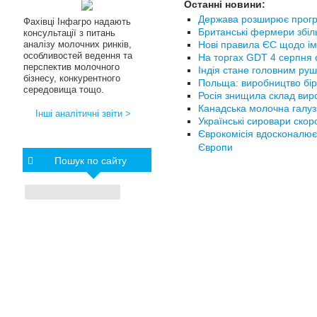
Останні новини:
Держава розширює прогр
Фахівці Інфагро надають
Британські фермери збіл
консультації з питань
аналізу молочних ринків,
Нові правила ЄС щодо ім
особливостей ведення та
На торгах GDT 4 серпня с
перспектив молочного
Індія стане головним руш
бізнесу, конкурентного
Польща: виробництво бір
середовища тощо.
Росія знищила склад вир
Канадська молочна галуз
Інші аналітичні звіти >
Українські сировари ско
Єврокомісія вдосконалює
Європи
Пошук по сайту