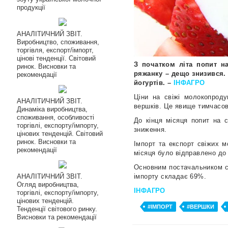
продукції
АНАЛІТИЧНИЙ ЗВІТ.
Виробництво, споживання,
торгівля, експорт/імпорт,
цінові тенденції. Світовий
З початком літа попит н
ринок. Висновки та
ряжанку – дещо знизився. 
рекомендації
йогуртів. –
ІНФАГРО
Ціни на свіжі молокопроду
АНАЛІТИЧНИЙ ЗВІТ.
вершків. Це явище тимчасове
Динаміка виробництва,
споживання, особливості
До кінця місяця попит на 
торгівлі, експорту/імпорту,
зниження.
цінових тенденцій. Світовий
ринок. Висновки та
Імпорт та експорт свіжих м
рекомендації
місяця було відправлено до
Основним постачальником св
АНАЛІТИЧНИЙ ЗВІТ.
імпорту складає 69%.
Огляд виробництва,
ІНФАГРО
торгівлі, експорту/імпорту,
цінових тенденцій.
#ІМПОРТ
#ВЕРШКИ
Тенденції світового ринку.
Висновки та рекомендації