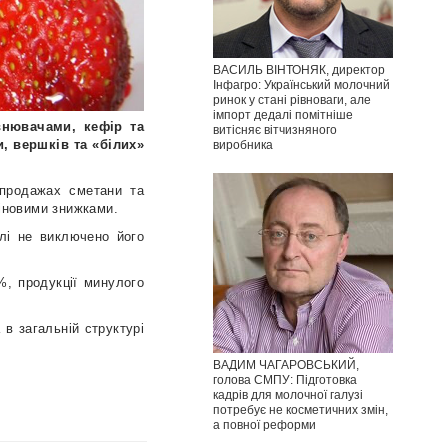
ВАСИЛЬ ВІНТОНЯК, директор
Інфагро: Український молочний
ринок у стані рівноваги, але
імпорт дедалі помітніше
внювачами, кефір та
витісняє вітчизняного
, вершків та «білих»
виробника
 продажах сметани та
ціновими знижками.
лі не виключено його
%, продукції минулого
в загальній структурі
ВАДИМ ЧАГАРОВСЬКИЙ,
голова СМПУ: Підготовка
кадрів для молочної галузі
потребує не косметичних змін,
а повної реформи