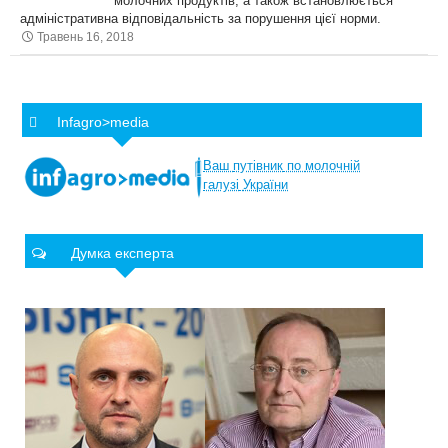
молочних продуктів, а також встановлюється
адміністративна відповідальність за порушення цієї норми.
Травень 16, 2018
Infagro>media
Ваш
путівник
по
молочній
галузі
України
Думка експерта