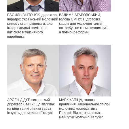
ВАСИЛЬ ВІНТОНЯК, директор
ВАДИМ ЧАГАРОВСЬКИЙ,
Інфагро: Український молочний
голова СМПУ: Підготовка
ринок у стані рівноваги, але
кадрів для молочної галузі
імпорт дедалі помітніше
потребує не косметичних змін,
витісняє вітчизняного
а повної реформи
виробника
АРСЕН ДІДУР, виконавчий
МАРК КАПІЦА, голова
директор СМПУ: Що впливає
правління Національної спілки
на ціни та які ризики зараз
молочних кооперативів
існують для молочної галузі
Польщі: Від чого залежить
майбутнє молочної галузі?