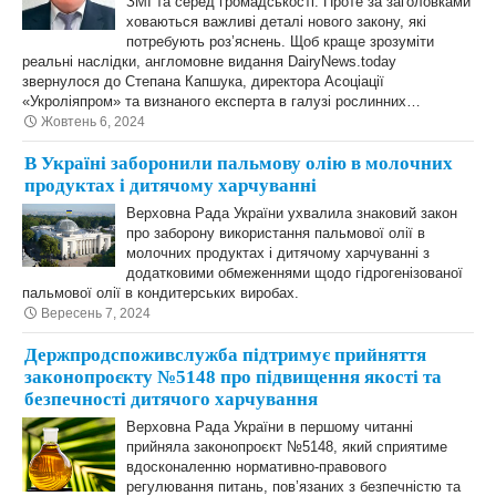
ЗМІ та серед громадськості. Проте за заголовками
ховаються важливі деталі нового закону, які
потребують роз’яснень. Щоб краще зрозуміти
реальні наслідки, англомовне видання DairyNews.today
звернулося до Степана Капшука, директора Асоціації
«Укроліяпром» та визнаного експерта в галузі рослинних…
Жовтень 6, 2024
В Україні заборонили пальмову олію в молочних
продуктах і дитячому харчуванні
Верховна Рада України ухвалила знаковий закон
про заборону використання пальмової олії в
молочних продуктах і дитячому харчуванні з
додатковими обмеженнями щодо гідрогенізованої
пальмової олії в кондитерських виробах.
Вересень 7, 2024
Держпродспоживслужба підтримує прийняття
законопроєкту №5148 про підвищення якості та
безпечності дитячого харчування
Верховна Рада України в першому читанні
прийняла законопроєкт №5148, який сприятиме
вдосконаленню нормативно-правового
регулювання питань, пов’язаних з безпечністю та