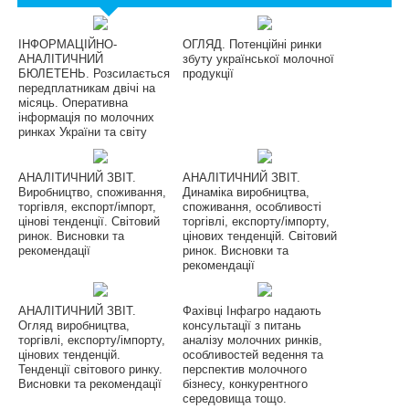
ІНФОРМАЦІЙНО-
ОГЛЯД. Потенційні ринки
АНАЛІТИЧНИЙ
збуту української молочної
БЮЛЕТЕНЬ. Розсилається
продукції
передплатникам двічі на
місяць. Оперативна
інформація по молочних
ринках України та світу
АНАЛІТИЧНИЙ ЗВІТ.
АНАЛІТИЧНИЙ ЗВІТ.
Виробництво, споживання,
Динаміка виробництва,
торгівля, експорт/імпорт,
споживання, особливості
цінові тенденції. Світовий
торгівлі, експорту/імпорту,
ринок. Висновки та
цінових тенденцій. Світовий
рекомендації
ринок. Висновки та
рекомендації
АНАЛІТИЧНИЙ ЗВІТ.
Фахівці Інфагро надають
Огляд виробництва,
консультації з питань
торгівлі, експорту/імпорту,
аналізу молочних ринків,
цінових тенденцій.
особливостей ведення та
Тенденції світового ринку.
перспектив молочного
Висновки та рекомендації
бізнесу, конкурентного
середовища тощо.