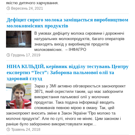
якістю дитячого харчування.
Вересень 24, 2021
Дефіцит сирого молока заміщається виробництвом
молоковмісних продуктів
В умовах дефіциту молока сировини і дорожнечі
натуральних молокопродуктів, багато операторів
знаходять вихід у виробництві продуктів
молоковмісних. – ІНФАГРО
Грудень 17, 2019
НІНА КІЛЬДІЙ, керівник відділу тестувань Центру
експертиз “Тест”: Заборона пальмової олії та
здоровий глузд
Зараз у ЗМІ активно обговорюється законопроект
3871, який охрестили таким, що має заборонити
використання пальмової олії у молочних
продуктах. Така подача інформації вводить
споживачів певною мірою в оману. Так, цей
законопроект вносить зміни в Закон України “Про молоко та
молочні продукти”. Але по суті, нічого не міняє. Цим законом і
раніше було заборонено використовувати жири…
Травень 24, 2018