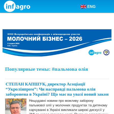
ENG
Skip to content
Популярные темы: #пальмова олія
СТЕПАН КАПШУК, директор Асоціації
“Укроліяпром”: Чи насправді пальмова олія
заборонена в Україні? Що має на увазі новий закон
Нещодавні новини про можливу заборону
пальмової олії у молочних продуктах та дитячому
харчуванні в Україні викликали широкі дискусії у