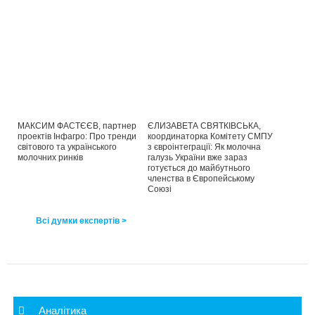
МАКСИМ ФАСТЄЄВ, партнер
ЄЛИЗАВЕТА СВЯТКІВСЬКА,
проектів Інфагро: Про тренди
координаторка Комітету СМПУ
світового та українського
з євроінтеграції: Як молочна
молочних ринків
галузь України вже зараз
готується до майбутнього
членства в Європейському
Союзі
Всі думки експертів >
Аналітика