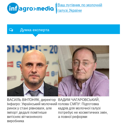
Ваш
путівник
по
молочній
галузі
України
Думка експерта
ВАСИЛЬ ВІНТОНЯК, директор
ВАДИМ ЧАГАРОВСЬКИЙ,
Інфагро: Український молочний
голова СМПУ: Підготовка
ринок у стані рівноваги, але
кадрів для молочної галузі
імпорт дедалі помітніше
потребує не косметичних змін,
витісняє вітчизняного
а повної реформи
виробника