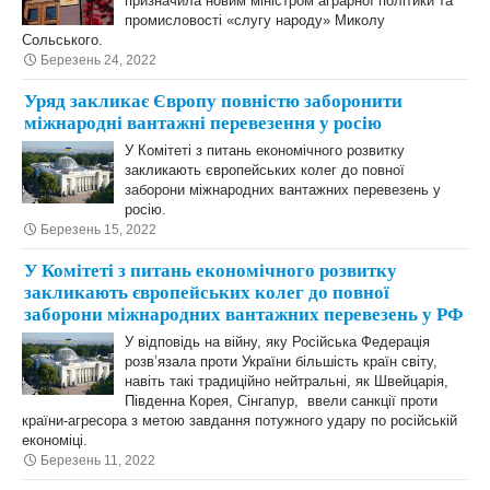
призначила новим міністром аграрної політики та
промисловості «слугу народу» Миколу
Сольського.
Березень 24, 2022
Уряд закликає Європу повністю заборонити
міжнародні вантажні перевезення у росію
У Комітеті з питань економічного розвитку
закликають європейських колег до повної
заборони міжнародних вантажних перевезень у
росію.
Березень 15, 2022
У Комітеті з питань економічного розвитку
закликають європейських колег до повної
заборони міжнародних вантажних перевезень у РФ
У відповідь на війну, яку Російська Федерація
розв’язала проти України більшість країн світу,
навіть такі традиційно нейтральні, як Швейцарія,
Південна Корея, Сінгапур, ввели санкції проти
країни-агресора з метою завдання потужного удару по російській
економіці.
Березень 11, 2022