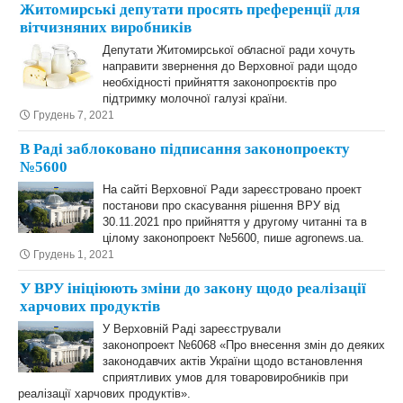
Житомирські депутати просять преференції для
вітчизняних виробників
Депутати Житомирської обласної ради хочуть
направити звернення до Верховної ради щодо
необхідності прийняття законопроєктів про
підтримку молочної галузі країни.
Грудень 7, 2021
В Раді заблоковано підписання законопроекту
№5600
На сайті Верховної Ради зареєстровано проект
постанови про скасування рішення ВРУ від
30.11.2021 про прийняття у другому читанні та в
цілому законопроект №5600, пише agronews.ua.
Грудень 1, 2021
У ВРУ ініціюють зміни до закону щодо реалізації
харчових продуктів
У Верховній Раді зареєстрували
законопроект №6068 «Про внесення змін до деяких
законодавчих актів України щодо встановлення
сприятливих умов для товаровиробників при
реалізації харчових продуктів».