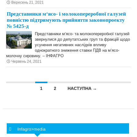
Вересень 21, 2021
Представники м‘ясо- і молокопереробної галузей
повністю підтримують прийняття законопроекту
№ 5425-д
Представники м‘ясо- та молокопереробної галузей
звернулися до депутатських груп та фракцій щодо
усунення негативних наслідків впливу
однократного зниження ставки ПДВ на м‘ясо-
молочну сировину. – ІНФАГРО
Червень 24, 2021
Posts navigation
1
2
НАСТУПНА →
Infagro>media