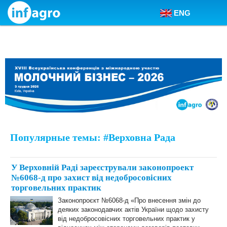
ENG
Skip to content
Популярные темы: #Верховна Рада
У Верховній Раді зареєстрували законопроект
№6068-д про захист від недобросовісних
торговельних практик
Законопроєкт №6068-д «Про внесення змін до
деяких законодавчих актів України щодо захисту
від недобросовісних торговельних практик у