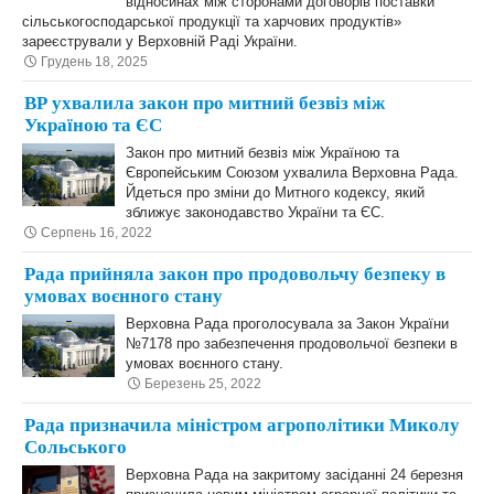
відносинах між сторонами договорів поставки
сільськогосподарської продукції та харчових продуктів»
зареєстрували у Верховній Раді України.
Грудень 18, 2025
ВР ухвалила закон про митний безвіз між
Україною та ЄС
Закон про митний безвіз між Україною та
Європейським Союзом ухвалила Верховна Рада.
Йдеться про зміни до Митного кодексу, який
зближує законодавство України та ЄС.
Серпень 16, 2022
Рада прийняла закон про продовольчу безпеку в
умовах воєнного стану
Верховна Рада проголосувала за Закон України
№7178 про забезпечення продовольчої безпеки в
умовах воєнного стану.
Березень 25, 2022
Рада призначила міністром агрополітики Миколу
Сольського
Верховна Рада на закритому засіданні 24 березня