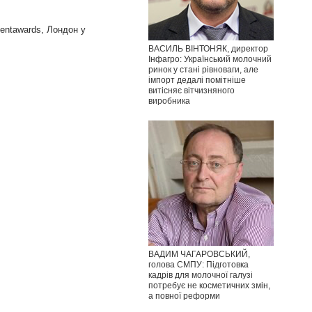
entawards, Лондон у
ВАСИЛЬ ВІНТОНЯК, директор
Інфагро: Український молочний
ринок у стані рівноваги, але
імпорт дедалі помітніше
витісняє вітчизняного
виробника
ВАДИМ ЧАГАРОВСЬКИЙ,
голова СМПУ: Підготовка
кадрів для молочної галузі
потребує не косметичних змін,
а повної реформи