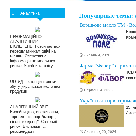
Аналітика
Популярные темы: 
Вершкове масло ТМ «Вол
Верш
ІНФОРМАЦІЙНО-
Країн
АНАЛІТИЧНИЙ
БЮЛЕТЕНЬ. Розсилається
передплатникам двічі на
Липень 9, 2026
місяць. Оперативна
інформація по молочних
Фірма “Фавор” отримала 
ринках України та світу
ТОВ Ф
еконо
ОГЛЯД. Потенційні ринки
збуту української молочної
Серпень 4, 2025
продукції
Українські сири отримал
АНАЛІТИЧНИЙ ЗВІТ.
15 ли
Виробництво, споживання,
Award
торгівля, експорт/імпорт,
цінові тенденції. Світовий
ринок. Висновки та
рекомендації
Листопад 20, 2024