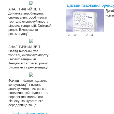
Дизайн паковання бренд
АНАЛІТИЧНИЙ ЗВІТ.
Диза
Динаміка виробництва,
номін
споживання, особливості
торгівлі, експорту/імпорту,
цінових тенденцій. Світовий
ринок. Висновки та
рекомендації
Січень 16, 2024
АНАЛІТИЧНИЙ ЗВІТ.
Огляд виробництва,
торгівлі, експорту/імпорту,
цінових тенденцій.
Тенденції світового ринку.
Висновки та рекомендації
Фахівці Інфагро надають
консультації з питань
аналізу молочних ринків,
особливостей ведення та
перспектив молочного
бізнесу, конкурентного
середовища тощо.
Інші аналітичні звіти >