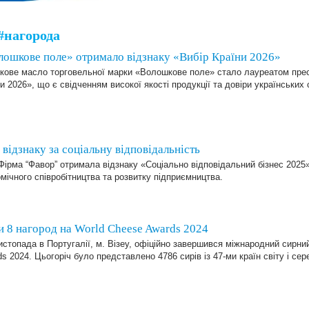
#нагорода
ошкове поле» отримало відзнаку «Вибір Країни 2026»
кове масло торговельної марки «Волошкове поле» стало лауреатом прес
и 2026», що є свідченням високої якості продукції та довіри українських
відзнаку за соціальну відповідальність
ірма “Фавор” отримала відзнаку «Соціально відповідальний бізнес 2025» 
мічного співробітництва та розвитку підприємництва.
и 8 нагород на World Cheese Awards 2024
стопада в Португалії, м. Візеу, офіційно завершився міжнародний сирни
s 2024. Цьогоріч було представлено 4786 сирів із 47-ми країн світу і сер