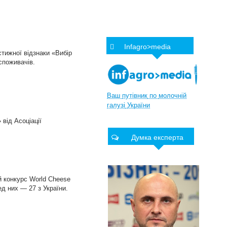
Infagro>media
тижної відзнаки «Вибір
 споживачів.
Ваш
путівник
по
молочній
галузі
України
від Асоціації
Думка експерта
й конкурс World Cheese
ед них — 27 з України.