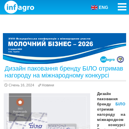
ENG
Skip to content
Дизайн паковання бренду БІЛО отримав
нагороду на міжнародному конкурсі
Січень 16, 2024
Новини
Дизайн
паковання
бренду
БІЛО
отримав
нагороду на
міжнародном
у конкурсі