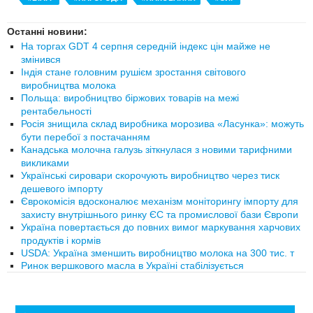
Останні новини:
На торгах GDT 4 серпня середній індекс цін майже не
змінився
Індія стане головним рушієм зростання світового
виробництва молока
Польща: виробництво біржових товарів на межі
рентабельності
Росія знищила склад виробника морозива «Ласунка»: можуть
бути перебої з постачанням
Канадська молочна галузь зіткнулася з новими тарифними
викликами
Українські сировари скорочують виробництво через тиск
дешевого імпорту
Єврокомісія вдосконалює механізм моніторингу імпорту для
захисту внутрішнього ринку ЄС та промислової бази Європи
Україна повертається до повних вимог маркування харчових
продуктів і кормів
USDA: Україна зменшить виробництво молока на 300 тис. т
Ринок вершкового масла в Україні стабілізується