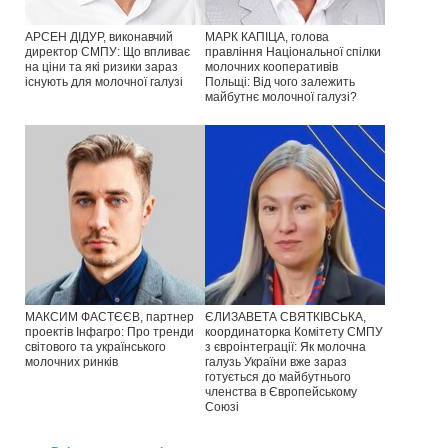
АРСЕН ДІДУР, виконавчий
МАРК КАПІЦА, голова
директор СМПУ: Що впливає
правління Національної спілки
на ціни та які ризики зараз
молочних кооперативів
існують для молочної галузі
Польщі: Від чого залежить
майбутнє молочної галузі?
МАКСИМ ФАСТЄЄВ, партнер
ЄЛИЗАВЕТА СВЯТКІВСЬКА,
проектів Інфагро: Про тренди
координаторка Комітету СМПУ
світового та українського
з євроінтеграції: Як молочна
молочних ринків
галузь України вже зараз
готується до майбутнього
членства в Європейському
Союзі