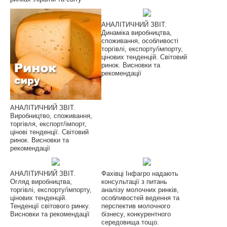
АНАЛІТИЧНИЙ ЗВІТ.
Динаміка виробництва,
споживання, особливості
торгівлі, експорту/імпорту,
цінових тенденцій. Світовий
ринок. Висновки та
рекомендації
АНАЛІТИЧНИЙ ЗВІТ.
Виробництво, споживання,
торгівля, експорт/імпорт,
цінові тенденції. Світовий
ринок. Висновки та
рекомендації
АНАЛІТИЧНИЙ ЗВІТ.
Фахівці Інфагро надають
Огляд виробництва,
консультації з питань
торгівлі, експорту/імпорту,
аналізу молочних ринків,
цінових тенденцій.
особливостей ведення та
Тенденції світового ринку.
перспектив молочного
Висновки та рекомендації
бізнесу, конкурентного
середовища тощо.