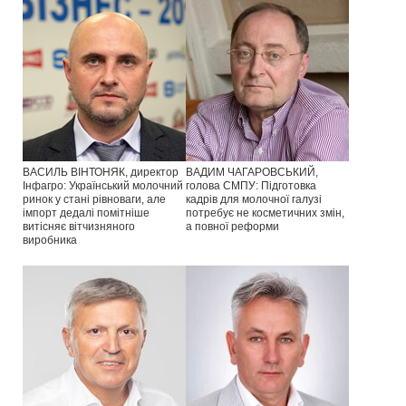
ВАСИЛЬ ВІНТОНЯК, директор
ВАДИМ ЧАГАРОВСЬКИЙ,
Інфагро: Український молочний
голова СМПУ: Підготовка
ринок у стані рівноваги, але
кадрів для молочної галузі
імпорт дедалі помітніше
потребує не косметичних змін,
витісняє вітчизняного
а повної реформи
виробника