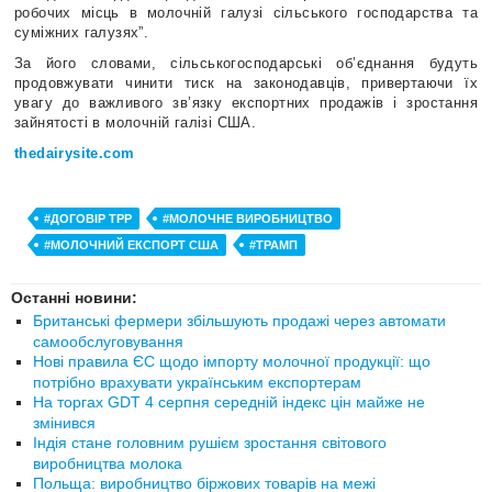
робочих місць в молочній галузі сільського господарства та
суміжних галузях”.
За його словами, сільськогосподарські об’єднання будуть
продовжувати чинити тиск на законодавців, привертаючи їх
увагу до важливого зв’язку експортних продажів і зростання
зайнятості в молочній галізі США.
thedairysite.com
#ДОГОВІР TPP
#МОЛОЧНЕ ВИРОБНИЦТВО
#МОЛОЧНИЙ ЕКСПОРТ США
#ТРАМП
Останні новини:
Британські фермери збільшують продажі через автомати
самообслуговування
Нові правила ЄС щодо імпорту молочної продукції: що
потрібно врахувати українським експортерам
На торгах GDT 4 серпня середній індекс цін майже не
змінився
Індія стане головним рушієм зростання світового
виробництва молока
Польща: виробництво біржових товарів на межі