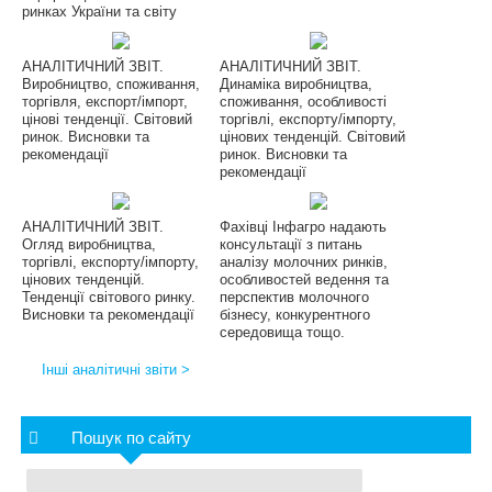
ринках України та світу
АНАЛІТИЧНИЙ ЗВІТ.
АНАЛІТИЧНИЙ ЗВІТ.
Виробництво, споживання,
Динаміка виробництва,
торгівля, експорт/імпорт,
споживання, особливості
цінові тенденції. Світовий
торгівлі, експорту/імпорту,
ринок. Висновки та
цінових тенденцій. Світовий
рекомендації
ринок. Висновки та
рекомендації
АНАЛІТИЧНИЙ ЗВІТ.
Фахівці Інфагро надають
Огляд виробництва,
консультації з питань
торгівлі, експорту/імпорту,
аналізу молочних ринків,
цінових тенденцій.
особливостей ведення та
Тенденції світового ринку.
перспектив молочного
Висновки та рекомендації
бізнесу, конкурентного
середовища тощо.
Інші аналітичні звіти >
Пошук по сайту