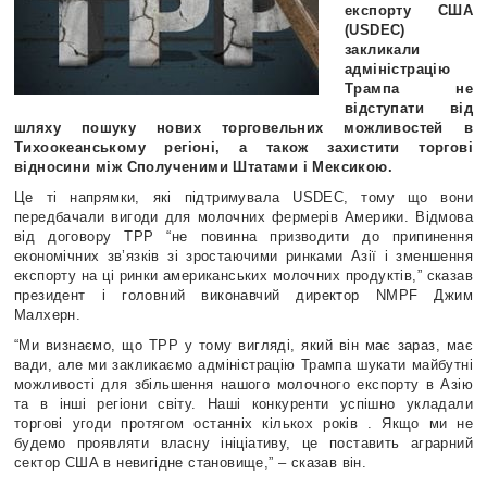
експорту США
(USDEC)
закликали
адміністрацію
Трампа не
відступати від
шляху пошуку нових торговельних можливостей в
Тихоокеанському регіоні, а також захистити торгові
відносини між Сполученими Штатами і Мексикою.
Це ті напрямки, які підтримувала USDEC, тому що вони
передбачали вигоди для молочних фермерів Америки. Відмова
від договору TPP “не повинна призводити до припинення
економічних зв’язків зі зростаючими ринками Азії і зменшення
експорту на ці ринки американських молочних продуктів,” сказав
президент і головний виконавчий директор NMPF Джим
Малхерн.
“Ми визнаємо, що ТPP у тому вигляді, який він має зараз, має
вади, але ми закликаємо адміністрацію Трампа шукати майбутні
можливості для збільшення нашого молочного експорту в Азію
та в інші регіони світу. Наші конкуренти успішно укладали
торгові угоди протягом останніх кількох років . Якщо ми не
будемо проявляти власну ініціативу, це поставить аграрний
сектор США в невигідне становище,” – сказав він.