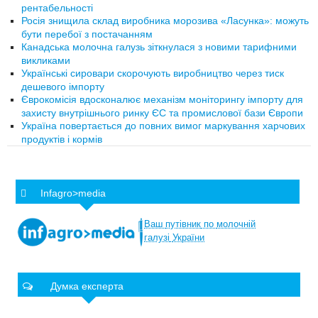
рентабельності
Росія знищила склад виробника морозива «Ласунка»: можуть
бути перебої з постачанням
Канадська молочна галузь зіткнулася з новими тарифними
викликами
Українські сировари скорочують виробництво через тиск
дешевого імпорту
Єврокомісія вдосконалює механізм моніторингу імпорту для
захисту внутрішнього ринку ЄС та промислової бази Європи
Україна повертається до повних вимог маркування харчових
продуктів і кормів
Infagro>media
Ваш
путівник
по
молочній
галузі
України
Думка експерта