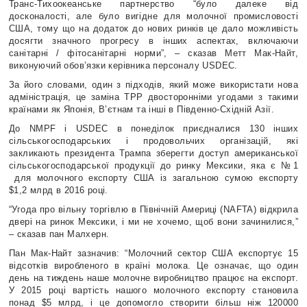
Транс-Тихоокеанське партнерство “було далеке від
досконалості, але було вигідне для молочної промисловості
США, тому що на додаток до нових ринків це дало можливість
досягти значного прогресу в інших аспектах, включаючи
санітарні / фітосанітарні норми”, – сказав Метт Мак-Найт,
виконуючий обов’язки керівника персоналу USDEC.
За його словами, один з підходів, який може використати нова
адміністрація, це заміна TPP двосторонніми угодами з такими
країнами як Японія, В’єтнам та інші в Південно-Східній Азії.
До NMPF і USDEC в понеділок приєдналися 130 інших
сільськогосподарських і продовольчих організацій, які
закликають президента Трампа зберегти доступ американської
сільськогосподарської продукції до ринку Мексики, яка є №1
для молочного експорту США із загальною сумою експорту
$1,2 млрд в 2016 році.
“Угода про вільну торгівлю в Північній Америці (NAFTA) відкрила
двері на ринок Мексики, і ми не хочемо, щоб вони зачинилися,”
– сказав пан Малхерн.
Пан Мак-Найт зазначив: “Молочний сектор США експортує 15
відсотків виробленого в країні молока. Це означає, що один
день на тиждень наше молочне виробництво працює на експорт.
У 2015 році вартість нашого молочного експорту становила
понад $5 млрд, і це допомогло створити більш ніж 120000