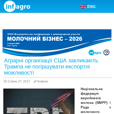
ENG
Skip to content
Аграрні організації США закликають
Трампа не погіршувати експортні
можливості
Січень 27, 2017
Новини
Національна
федерація
виробників
молока (NMPF) і
Рада з
молочного