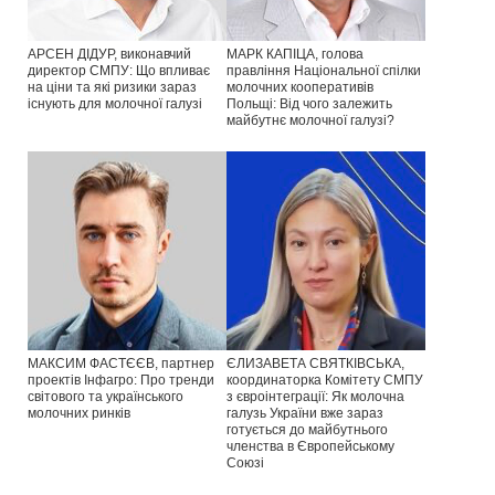
АРСЕН ДІДУР, виконавчий
МАРК КАПІЦА, голова
директор СМПУ: Що впливає
правління Національної спілки
на ціни та які ризики зараз
молочних кооперативів
існують для молочної галузі
Польщі: Від чого залежить
майбутнє молочної галузі?
МАКСИМ ФАСТЄЄВ, партнер
ЄЛИЗАВЕТА СВЯТКІВСЬКА,
проектів Інфагро: Про тренди
координаторка Комітету СМПУ
світового та українського
з євроінтеграції: Як молочна
молочних ринків
галузь України вже зараз
готується до майбутнього
членства в Європейському
Союзі