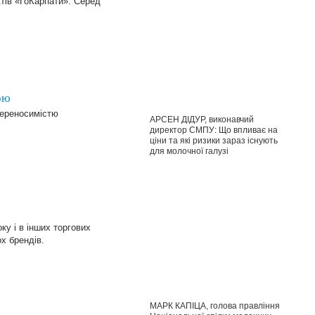
тів «ҐоКарпати». Серед
ою
переносимістю
АРСЕН ДІДУР, виконавчий
директор СМПУ: Що впливає на
ціни та які ризики зараз існують
для молочної галузі
ку і в інших торгових
х брендів.
МАРК КАПІЦА, голова правління