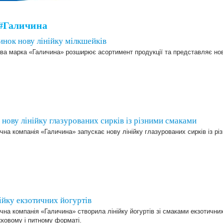
#Галичина
инок нову лінійку мілкшейків
ва марка «Галичина» розширює асортимент продукції та представляє нову
нову лінійку глазурованих сирків із різними смаками
на компанія «Галичина» запускає нову лінійку глазурованих сирків із рі
ійку екзотичних йогуртів
на компанія «Галичина» створила лінійку йогуртів зі смаками екзотичних
ковому і питному форматі.