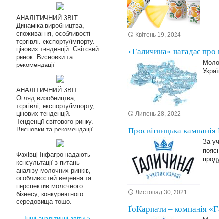
АНАЛІТИЧНИЙ ЗВІТ.
Динаміка виробництва,
споживання, особливості
Квітень 19, 2024
торгівлі, експорту/імпорту,
цінових тенденцій. Світовий
«Галичина» нагадає про 
ринок. Висновки та
Молоч
рекомендації
Украї
АНАЛІТИЧНИЙ ЗВІТ.
Огляд виробництва,
торгівлі, експорту/імпорту,
цінових тенденцій.
Липень 28, 2022
Тенденції світового ринку.
Висновки та рекомендації
Просвітницька кампанія 
За уч
поясн
Фахівці Інфагро надають
проду
консультації з питань
аналізу молочних ринків,
особливостей ведення та
перспектив молочного
Листопад 30, 2021
бізнесу, конкурентного
середовища тощо.
ҐоКарпати – компанія «Г
Інші аналітичні звіти >