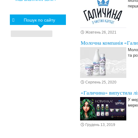
Моло
перши
Пошук по сайту
Жовтень 26, 2021
Молочна компанія «Гали
Моло
та р
Серпень 25, 2020
«Галичина» випустила лі
У мер
мереж
Грудень 13, 2019