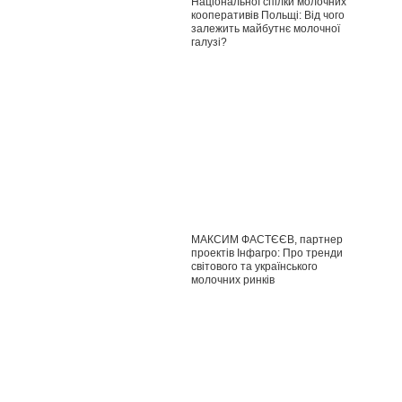
Національної спілки молочних
кооперативів Польщі: Від чого
залежить майбутнє молочної
галузі?
МАКСИМ ФАСТЄЄВ, партнер
проектів Інфагро: Про тренди
світового та українського
молочних ринків