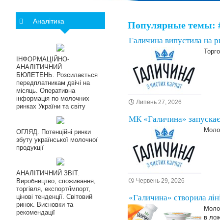
Аналітика
Популярные темы: 
Галичина випустила на р
Торго
ІНФОРМАЦІЙНО-
АНАЛІТИЧНИЙ
БЮЛЕТЕНЬ. Розсилається
передплатникам двічі на
місяць. Оперативна
інформація по молочних
Липень 27, 2026
ринках України та світу
МК «Галичина» запускає 
Молоч
ОГЛЯД. Потенційні ринки
збуту української молочної
продукції
АНАЛІТИЧНИЙ ЗВІТ.
Виробництво, споживання,
Червень 29, 2026
торгівля, експорт/імпорт,
цінові тенденції. Світовий
«Галичина» створила лін
ринок. Висновки та
Молоч
рекомендації
в лож