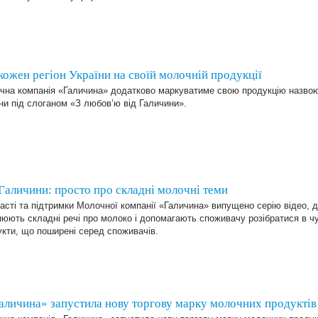
кожен регіон України на своїй молочній продукції
на компанія «Галичина» додатково маркуватиме свою продукцію назвою 
ни під слоганом «З любов’ю від Галичини».
Галичини: просто про складні молочні теми
асті та підтримки Молочної компанії «Галичина» випущено серію відео, 
юють складні речі про молоко і допомагають споживачу розібратися в ч
кти, що поширені серед споживачів.
аличина» запустила нову торгову марку молочних продуктів