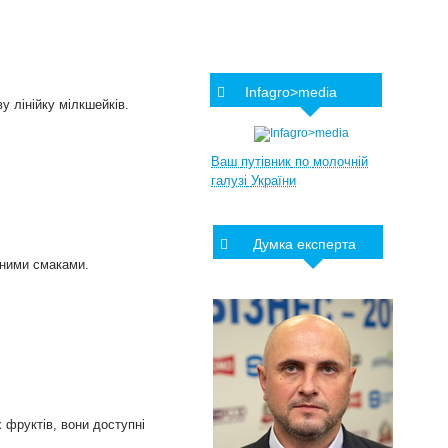
Infagro>media
 лінійку мілкшейків.
Ваш
путівник
по
молочній
галузі
України
Думка експерта
зними смаками.
 фруктів, вони доступні