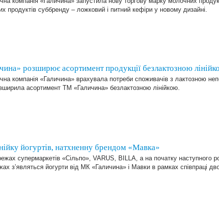
чна компанія «Галичина» запустила нову торгову марку молочних продук
х продуктів суббренду – ложковий і питний кефіри у новому дизайні.
чина» розширює асортимент продукції безлактозною лінійк
чна компанія «Галичина» врахувала потреби споживачів з лактозною не
озширила асортимент ТМ «Галичина» безлактозною лінійкою.
нійку йогуртів, натхненну брендом «Мавка»
ежах супермаркетів «Сільпо», VARUS, BILLA, а на початку наступного ро
ах з’являться йогурти від МК «Галичина» і Мавки в рамках співпраці дво