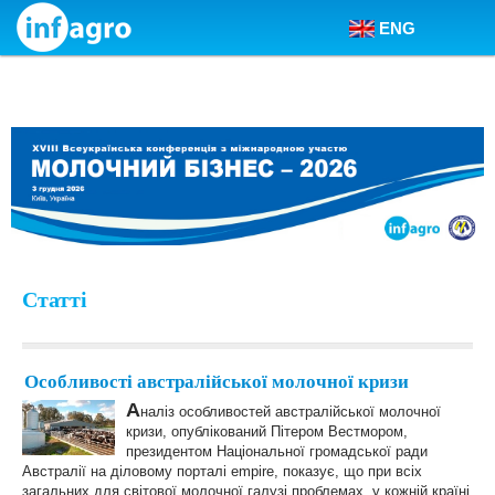
ENG
Skip to content
Статті
Особливості австралійської молочної кризи
А
наліз особливостей австралійської молочної
кризи, опублікований Пітером Вестмором,
президентом Національної громадської ради
Австралії на діловому порталі empire, показує, що при всіх
загальних для світової молочної галузі проблемах, у кожній країні