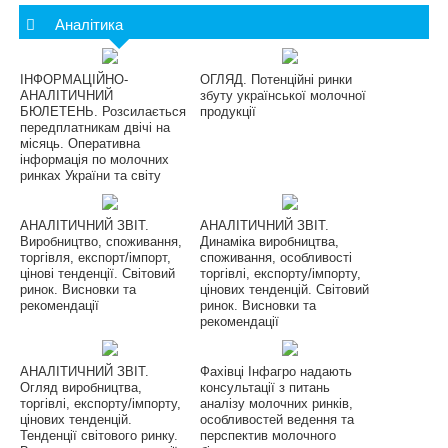
Аналітика
ІНФОРМАЦІЙНО-
ОГЛЯД. Потенційні ринки
АНАЛІТИЧНИЙ
збуту української молочної
БЮЛЕТЕНЬ. Розсилається
продукції
передплатникам двічі на
місяць. Оперативна
інформація по молочних
ринках України та світу
АНАЛІТИЧНИЙ ЗВІТ.
АНАЛІТИЧНИЙ ЗВІТ.
Виробництво, споживання,
Динаміка виробництва,
торгівля, експорт/імпорт,
споживання, особливості
цінові тенденції. Світовий
торгівлі, експорту/імпорту,
ринок. Висновки та
цінових тенденцій. Світовий
рекомендації
ринок. Висновки та
рекомендації
АНАЛІТИЧНИЙ ЗВІТ.
Фахівці Інфагро надають
Огляд виробництва,
консультації з питань
торгівлі, експорту/імпорту,
аналізу молочних ринків,
цінових тенденцій.
особливостей ведення та
Тенденції світового ринку.
перспектив молочного