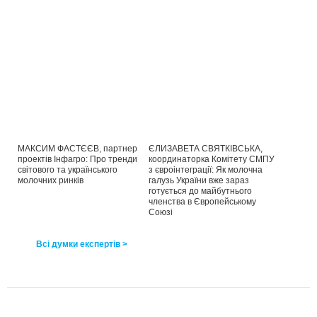
МАКСИМ ФАСТЄЄВ, партнер
ЄЛИЗАВЕТА СВЯТКІВСЬКА,
проектів Інфагро: Про тренди
координаторка Комітету СМПУ
світового та українського
з євроінтеграції: Як молочна
молочних ринків
галузь України вже зараз
готується до майбутнього
членства в Європейському
Союзі
Всі думки експертів >