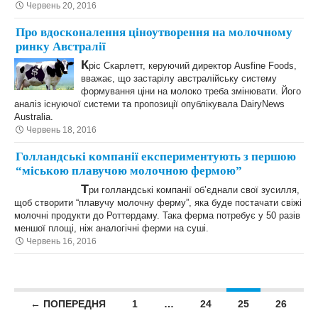
Червень 20, 2016
Про вдосконалення ціноутворення на молочному
ринку Австралії
К
ріс Скарлетт, керуючий директор Ausfine Foods,
вважає, що застарілу австралійську систему
формування ціни на молоко треба змінювати. Його
аналіз існуючої системи та пропозиції опублікувала DairyNews
Australia.
Червень 18, 2016
Голландські компанії експериментують з першою
“міською плавучою молочною фермою”
Т
ри голландські компанії об’єднали свої зусилля,
щоб створити “плавучу молочну ферму”, яка буде постачати свіжі
молочні продукти до Роттердаму. Така ферма потребує у 50 разів
меншої площі, ніж аналогічні ферми на суші.
Червень 16, 2016
Posts navigation
← ПОПЕРЕДНЯ
1
…
24
25
26