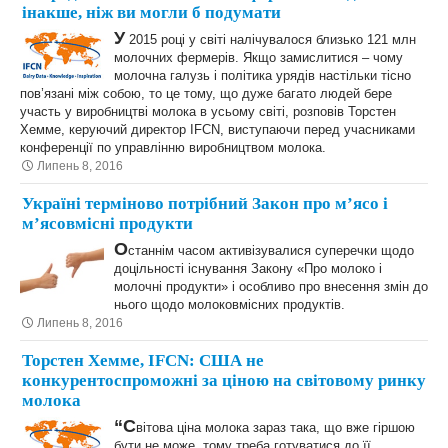
інакше, ніж ви могли б подумати
У
2015 році у світі налічувалося близько 121 млн
молочних фермерів. Якщо замислитися – чому
молочна галузь і політика урядів настільки тісно
пов’язані між собою, то це тому, що дуже багато людей бере
участь у виробництві молока в усьому світі, розповів Торстен
Хемме, керуючий директор IFCN, виступаючи перед учасниками
конференції по управлінню виробництвом молока.
Липень 8, 2016
Україні терміново потрібний Закон про м’ясо і
м’ясовмісні продукти
О
станнім часом активізувалися суперечки щодо
доцільності існування Закону «Про молоко і
молочні продукти» і особливо про внесення змін до
нього щодо молоковмісних продуктів.
Липень 8, 2016
Торстен Хемме, IFCN: США не
конкурентоспроможні за ціною на світовому ринку
молока
“С
вітова ціна молока зараз така, що вже гіршою
бути не може, тому треба готуватися до її