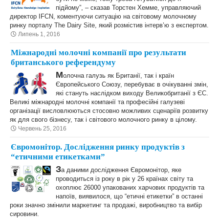
підйому”, – сказав Торстен Хемме, управляючий
директор IFCN, коментуючи ситуацію на світовому молочному
ринку порталу The Dairy Site, який розмістив інтерв’ю з експертом.
Липень 1, 2016
Міжнародні молочні компанії про результати
британського референдуму
М
олочна галузь як Британії, так і країн
Європейського Союзу, перебуває в очікуванні змін,
які стануть наслідком виходу Великобританії з ЄС.
Великі міжнародні молочні компанії та професійні галузеві
організації висловлюються стосовно можливих сценаріїв розвитку
як для свого бізнесу, так і світового молочного ринку в цілому.
Червень 25, 2016
​Євромонітор. Дослідження ринку продуктів з
“етичними етикетками”​
З
а даними дослідження Євромонітор, яке
проводиться із року в рік у 26 країнах світу та
охоплює 26000 упакованих харчових продуктів та
напоїв, виявилося, що “етичні етикетки” в останні
роки значно змінили маркетинг та продажі, виробництво та вибір
сировини.