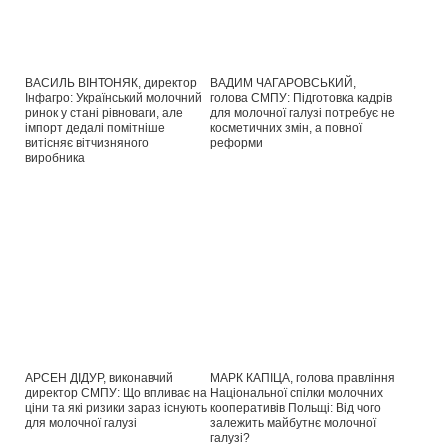
ВАСИЛЬ ВІНТОНЯК, директор
ВАДИМ ЧАГАРОВСЬКИЙ,
Інфагро: Український молочний
голова СМПУ: Підготовка кадрів
ринок у стані рівноваги, але
для молочної галузі потребує не
імпорт дедалі помітніше
косметичних змін, а повної
витісняє вітчизняного
реформи
виробника
АРСЕН ДІДУР, виконавчий
МАРК КАПІЦА, голова правління
директор СМПУ: Що впливає на
Національної спілки молочних
ціни та які ризики зараз існують
кооперативів Польщі: Від чого
для молочної галузі
залежить майбутнє молочної
галузі?