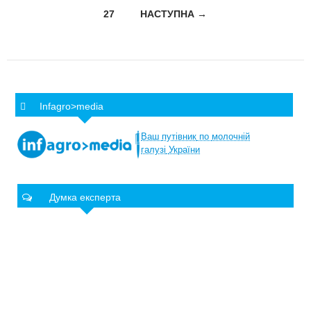
27
НАСТУПНА →
Infagro>media
Ваш
путівник
по
молочній
галузі
України
Думка експерта