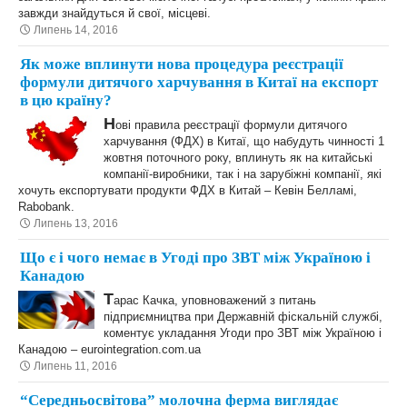
завжди знайдуться й свої, місцеві.
Липень 14, 2016
Як може вплинути нова процедура реєстрації
формули дитячого харчування в Китаї на експорт
в цю країну?
Н
ові правила реєстрації формули дитячого
харчування (ФДХ) в Китаї, що набудуть чинності 1
жовтня поточного року, вплинуть як на китайські
компанії-виробники, так і на зарубіжні компанії, які
хочуть експортувати продукти ФДХ в Китай – Кевін Белламі,
Rabobank.
Липень 13, 2016
Що є і чого немає в Угоді про ЗВТ між Україною і
Канадою
Т
арас Качка, уповноважений з питань
підприємництва при Державній фіскальній службі,
коментує укладання Угоди про ЗВТ між Україною і
Канадою – eurointegration.com.ua
Липень 11, 2016
“Середньосвітова” молочна ферма виглядає