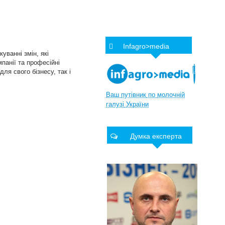
Infagro>media
уванні змін, які
панії та професійні
ля свого бізнесу, так і
Ваш
путівник
по
молочній
галузі
України
Думка експерта