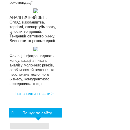
рекомендації
АНАЛІТИЧНИЙ ЗВІТ.
Огляд виробництва,
торгівлі, експорту/імпорту,
цінових тенденцій.
Тенденції світового ринку.
Висновки та рекомендації
Фахівці Інфагро надають
консультації з питань
аналізу молочних ринків,
особливостей ведення та
перспектив молочного
бізнесу, конкурентного
середовища тощо.
Інші аналітичні звіти >
Пошук по сайту