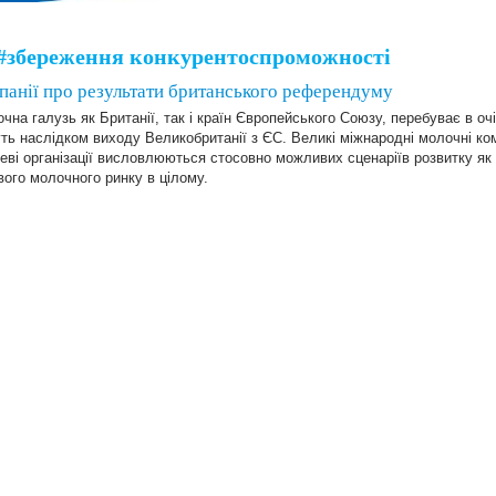
#збереження конкурентоспроможності
анії про результати британського референдуму
очна галузь як Британії, так і країн Європейського Союзу, перебуває в очік
ть наслідком виходу Великобританії з ЄС. Великі міжнародні молочні ком
еві організації висловлюються стосовно можливих сценаріїв розвитку як д
вого молочного ринку в цілому.