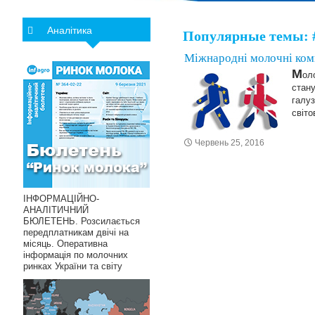
Аналітика
Популярные темы: 
Міжнародні молочні комп
М
ол
стану
галуз
світо
Червень 25, 2016
ІНФОРМАЦІЙНО-
АНАЛІТИЧНИЙ
БЮЛЕТЕНЬ. Розсилається
передплатникам двічі на
місяць. Оперативна
інформація по молочних
ринках України та світу