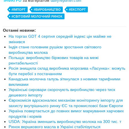
ІНФАГРО
за матеріалом
dairyreporter.com
#ІМПОРТ
#ВИРОБНИЦТВО
#ЕКСПОРТ
#СВІТОВИЙ МОЛОЧНИЙ РИНОК
Останні новини:
На торгах GDT 4 серпня середній індекс цін майже не
змінився
Індія стане головним рушієм зростання світового
виробництва молока
Польща: виробництво біржових товарів на межі
рентабельності
Росія знищила склад виробника морозива «Ласунка»: можуть
бути перебої з постачанням
Канадська молочна галузь зіткнулася з новими тарифними
викликами
Українські сировари скорочують виробництво через тиск
дешевого імпорту
Єврокомісія вдосконалює механізм моніторингу імпорту для
захисту внутрішнього ринку ЄС та промислової бази Європи
Україна повертається до повних вимог маркування харчових
продуктів і кормів
USDA: Україна зменшить виробництво молока на 300 тис. т
Ринок вершкового масла в Україні стабілізується