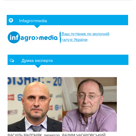
Infagro>media
Ваш
путівник
по
молочній
галузі
України
Думка експерта
ВАСИЛЬ ВІНТОНЯК, директор
ВАДИМ ЧАГАРОВСЬКИЙ,