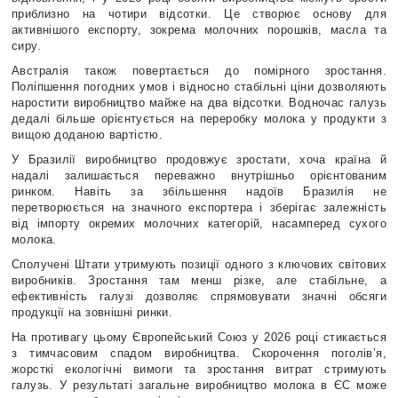
приблизно на чотири відсотки. Це створює основу для
активнішого експорту, зокрема молочних порошків, масла та
сиру.
Австралія також повертається до помірного зростання.
Поліпшення погодних умов і відносно стабільні ціни дозволяють
наростити виробництво майже на два відсотки. Водночас галузь
дедалі більше орієнтується на переробку молока у продукти з
вищою доданою вартістю.
У Бразилії виробництво продовжує зростати, хоча країна й
надалі залишається переважно внутрішньо орієнтованим
ринком. Навіть за збільшення надоїв Бразилія не
перетворюється на значного експортера і зберігає залежність
від імпорту окремих молочних категорій, насамперед сухого
молока.
Сполучені Штати утримують позиції одного з ключових світових
виробників. Зростання там менш різке, але стабільне, а
ефективність галузі дозволяє спрямовувати значні обсяги
продукції на зовнішні ринки.
На противагу цьому Європейський Союз у 2026 році стикається
з тимчасовим спадом виробництва. Скорочення поголів’я,
жорсткі екологічні вимоги та зростання витрат стримують
галузь. У результаті загальне виробництво молока в ЄС може