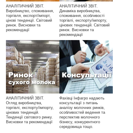
АНАЛІТИЧНИЙ ЗВІТ.
АНАЛІТИЧНИЙ ЗВІТ.
Виробництво, споживання,
Динаміка виробництва,
торгівля, експорт/імпорт,
споживання, особливості
цінові тенденції. Світовий
торгівлі, експорту/імпорту,
ринок. Висновки та
цінових тенденцій. Світовий
рекомендації
ринок. Висновки та
рекомендації
АНАЛІТИЧНИЙ ЗВІТ.
Фахівці Інфагро надають
Огляд виробництва,
консультації з питань
торгівлі, експорту/імпорту,
аналізу молочних ринків,
цінових тенденцій.
особливостей ведення та
Тенденції світового ринку.
перспектив молочного
Висновки та рекомендації
бізнесу, конкурентного
середовища тощо.