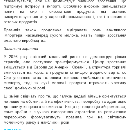
стабілізується, але не демонструє значного зростання, що
підтримує потребу в імпорті. Особливо високим залишається
попит на сир і сироваткові продукти, які активно
використовуються як у харчовій промисловості, так і в сегменті
готових продуктів.
Бразилія також продовжує відігравати роль важливого
імпортера, насамперед сухого молока, навіть попри зростання
власного виробництва.
Загальна картина
У 2026 році світовий молочний ринок не демонструє різких
стрибків, але поступово трансформується. Центр зростання
зміщується від Європи до Америк і Океанії, а структура торгівлі
змінюється на користь продуктів із вищою доданою вартістю.
Сир упевнено стає головним товаром глобального молочного
експорту, тоді як сухі молочні продукти втрачають частину
своєї домінуючої ролі.
Ці зміни свідчать про те, що галузь дедалі більше орієнтується
не лише на обсяги, а й на ефективність, переробку та адаптацію
до попиту кінцевого споживача. Якщо ця тенденція збережеться,
саме країни з гнучкою експортною стратегією та розвиненою
переробкою формуватимуть правила гри на світовому
молочному ринку в найближчі роки.