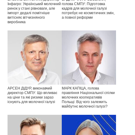
Інфагро: Український молочний
голова СМПУ: Підготовка
ринок у стані рівноваги, але
кадрів для молочної галузі
імпорт дедалі помітніше
потребує не косметичних змін,
витісняє вітчизняного
а повної реформи
виробника
АРСЕН ДІДУР, виконавчий
МАРК КАПІЦА, голова
директор СМПУ: Що впливає
правління Національної спілки
на ціни та які ризики зараз
молочних кооперативів
існують для молочної галузі
Польщі: Від чого залежить
майбутнє молочної галузі?