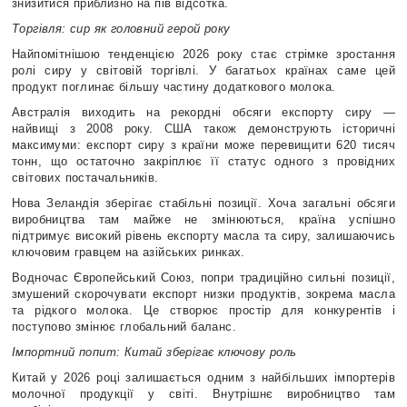
знизитися приблизно на пів відсотка.
Торгівля: сир як головний герой року
Найпомітнішою тенденцією 2026 року стає стрімке зростання
ролі сиру у світовій торгівлі. У багатьох країнах саме цей
продукт поглинає більшу частину додаткового молока.
Австралія виходить на рекордні обсяги експорту сиру —
найвищі з 2008 року. США також демонструють історичні
максимуми: експорт сиру з країни може перевищити 620 тисяч
тонн, що остаточно закріплює її статус одного з провідних
світових постачальників.
Нова Зеландія зберігає стабільні позиції. Хоча загальні обсяги
виробництва там майже не змінюються, країна успішно
підтримує високий рівень експорту масла та сиру, залишаючись
ключовим гравцем на азійських ринках.
Водночас Європейський Союз, попри традиційно сильні позиції,
змушений скорочувати експорт низки продуктів, зокрема масла
та рідкого молока. Це створює простір для конкурентів і
поступово змінює глобальний баланс.
Імпортний попит: Китай зберігає ключову роль
Китай у 2026 році залишається одним з найбільших імпортерів
молочної продукції у світі. Внутрішнє виробництво там