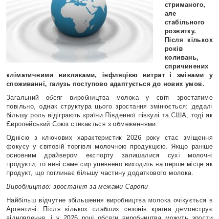
стриманого,
але
стабільного
розвитку.
Після кількох
років
коливань,
спричинених
кліматичними викликами, інфляцією витрат і змінами у
споживанні, галузь поступово адаптується до нових умов.
Загальний обсяг виробництва молока у світі зростатиме
повільно, однак структура цього зростання змінюється: дедалі
більшу роль відіграють країни Південної півкулі та США, тоді як
Європейський Союз стикається з обмеженнями.
Однією з ключових характеристик 2026 року стає зміщення
фокусу у світовій торгівлі молочною продукцією. Якщо раніше
основним драйвером експорту залишалися сухі молочні
продукти, то нині саме сир упевнено виходить на перше місце як
продукт, що поглинає більшу частину додаткового молока.
Виробництво: зростання за межами Європи
Найбільш відчутне збільшення виробництва молока очікується в
Аргентині. Після кількох слабших сезонів країна демонструє
відновлення, і у 2026 році обсяги виробництва можуть зрости