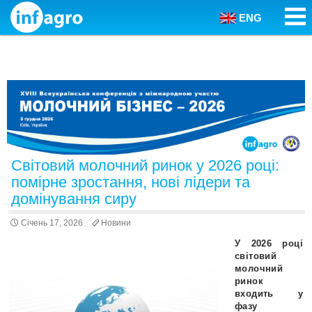
ENG
Skip to content
Світовий молочний ринок у 2026 році:
помірне зростання, нові лідери та
домінування сиру
Січень 17, 2026
Новини
У 2026 році
світовий
молочний
ринок
входить у
фазу