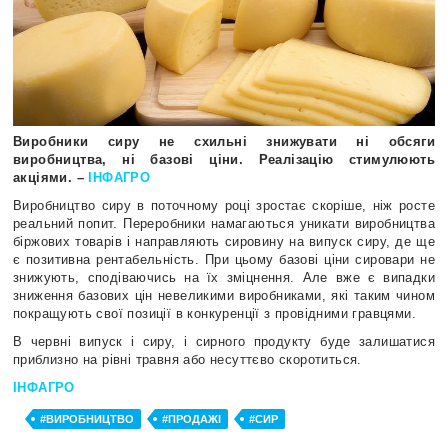
Виробники сиру не схильні знижувати ні обсяги
виробництва, ні базові ціни. Реалізацію стимулюють
акціями. –
ІНФАГРО
Виробництво сиру в поточному році зростає скоріше, ніж росте
реальний попит. Переробники намагаються уникати виробництва
біржових товарів і направляють сировину на випуск сиру, де ще
є позитивна рентабельність. При цьому базові ціни сировари не
знижують, сподіваючись на їх зміцнення. Але вже є випадки
зниження базових цін невеликими виробниками, які таким чином
покращують свої позиції в конкуренції з провідними гравцями.
В червні випуск і сиру, і сирного продукту буде залишатися
приблизно на рівні травня або несуттєво скоротиться.
ІНФАГРО
#ВИРОБНИЦТВО
#ПРОДАЖІ
#СИР