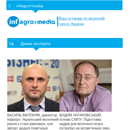
Infagro>media
Ваш
путівник
по
молочній
галузі
України
Думка експерта
ВАСИЛЬ ВІНТОНЯК, директор
ВАДИМ ЧАГАРОВСЬКИЙ,
Інфагро: Український молочний
голова СМПУ: Підготовка
ринок у стані рівноваги, але
кадрів для молочної галузі
імпорт дедалі помітніше
потребує не косметичних змін,