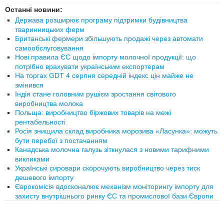
Останні новини:
Держава розширює програму підтримки будівництва
тваринницьких ферм
Британські фермери збільшують продажі через автомати
самообслуговування
Нові правила ЄС щодо імпорту молочної продукції: що
потрібно врахувати українським експортерам
На торгах GDT 4 серпня середній індекс цін майже не
змінився
Індія стане головним рушієм зростання світового
виробництва молока
Польща: виробництво біржових товарів на межі
рентабельності
Росія знищила склад виробника морозива «Ласунка»: можуть
бути перебої з постачанням
Канадська молочна галузь зіткнулася з новими тарифними
викликами
Українські сировари скорочують виробництво через тиск
дешевого імпорту
Єврокомісія вдосконалює механізм моніторингу імпорту для
захисту внутрішнього ринку ЄС та промислової бази Європи