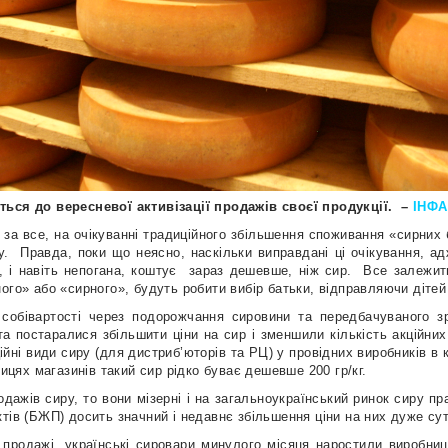
ться до вересневої активізації продажів своєї продукції.
–
ІНФ
 за все, на очікуванні традиційного збільшення споживання «сирних 
у.
Правда, поки що неясно, наскільки виправдані ці очікування, а
 і навіть непогана, коштує
зараз дешевше, ніж сир.
Все залежить
ого» або «сирного», будуть робити вибір батьки, відправляючи дітей
собівартості через подорожчання сировини та передбачуваного зр
іта постаралися збільшити ціни на сир і зменшили кількість акційни
ійні види сиру (для дистриб’юторів та РЦ) у провідних виробників в к
ицях магазинів такий сир рідко буває дешевше 200 гр/кг.
дажів сиру, то вони мізерні і на загальноукраїнський ринок сиру п
тів (БЖП) досить значний і недавнє збільшення ціни на них дуже су
 продажі, українські сировари минулого місяця наростили виробницт