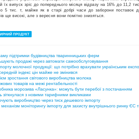
й їх випуск зріс до попереднього місяця відразу на 16% до 11,2 ти
ко 5 тис. т, майже як в старі добрі часи до заборони поставок д
ів ще високі, але з вересня вони помітно знизяться.
СИРНИЙ ПРОДУКТ
аму підтримки будівництва тваринницьких ферм
ьшують продажі через автомати самообслуговування
порту молочної продукції: що потрібно врахувати українським експ
ередній індекс цін майже не змінився
ієм зростання світового виробництва молока
жових товарів на межі рентабельності
обника морозива «Ласунка»: можуть бути перебої з постачанням
ь зіткнулася з новими тарифними викликами
рочують виробництво через тиск дешевого імпорту
 механізм моніторингу імпорту для захисту внутрішнього ринку ЄС 