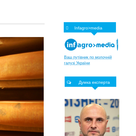
Infagro>media
Ваш
путівник
по
молочній
галузі
України
Думка експерта