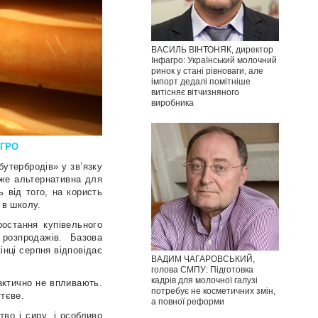
ВАСИЛЬ ВІНТОНЯК, директор
Інфагро: Український молочний
ринок у стані рівноваги, але
імпорт дедалі помітніше
витісняє вітчизняного
виробника
АГРО
бутербродів» у зв’язку
дже альтернативна для
 від того, на користь
 в школу.
остання купівельного
х розпродажів.
Базова
інці серпня відповідає
ВАДИМ ЧАГАРОВСЬКИЙ,
голова СМПУ: Підготовка
кадрів для молочної галузі
рактично не впливають.
потребує не косметичних змін,
ттєве.
а повної реформи
во і сиру, і особливо