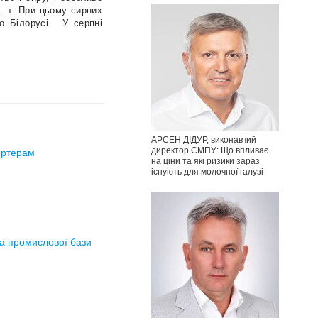
с. т. При цьому сирних
о Білорусі.
У серпні
АРСЕН ДІДУР, виконавчий
директор СМПУ: Що впливає
ортерам
на ціни та які ризики зараз
існують для молочної галузі
та промислової бази