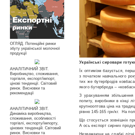
ОГЛЯД. Потенційні ринки
збуту української молочної
продукції
Українські сировари готую
АНАЛІТИЧНИЙ ЗВІТ.
Їх оптимізм базується, перш
Виробництво, споживання,
з початком навчального рок
торгівля, експорт/імпорт,
тих же бутербродів ковбаса,
цінові тенденції. Світовий
якого бутерброда – «ковбасн
ринок. Висновки та
рекомендації
З урахуванням збільшення 
попиту, виробники в кінці л
крупнооптова ціна на традиц
АНАЛІТИЧНИЙ ЗВІТ.
рівню 145-165 грн/кг.
На пол
Динаміка виробництва,
споживання, особливості
Що стосується зовнішніх про
торгівлі, експорту/імпорту,
А ось експорт сирних продук
цінових тенденцій. Світовий
ринок. Висновки та
Незважаючи на слабкі літні