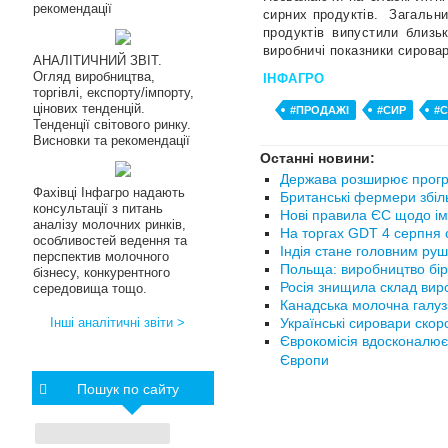
рекомендації
сирних продуктів.
Загальни
продуктів випустили близь
виробничі показники сировар
АНАЛІТИЧНИЙ ЗВІТ.
Огляд виробництва,
ІНФАГРО
торгівлі, експорту/імпорту,
цінових тенденцій.
#ПРОДАЖІ
#СИР
#
Тенденції світового ринку.
Висновки та рекомендації
Останні новини:
Держава розширює прогр
Фахівці Інфагро надають
Британські фермери збіл
консультації з питань
Нові правила ЄС щодо ім
аналізу молочних ринків,
На торгах GDT 4 серпня с
особливостей ведення та
Індія стане головним руш
перспектив молочного
Польща: виробництво бір
бізнесу, конкурентного
Росія знищила склад вир
середовища тощо.
Канадська молочна галуз
Українські сировари ско
Інші аналітичні звіти >
Єврокомісія вдосконалює
Європи
Пошук по сайту