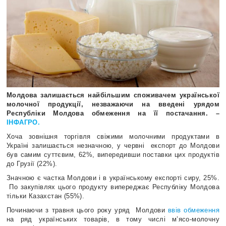
Молдова залишається найбільшим споживачем української
молочної продукції, незважаючи на введені урядом
Республіки Молдова обмеження на її постачання. –
ІНФАГРО.
Хоча зовнішня торгівля свіжими молочними продуктами в
Україні залишається незначною, у червні експорт до Молдови
був самим суттєвим, 62%, випередивши поставки цих продуктів
до Грузії (22%).
Значною є частка Молдови і в українському експорті сиру, 25%.
По закупівлях цього продукту випереджає Республіку Молдова
тільки Казахстан (55%).
Починаючи з травня цього року уряд Молдови
ввів обмеження
на ряд українських товарів, в тому числі м’ясо-молочну