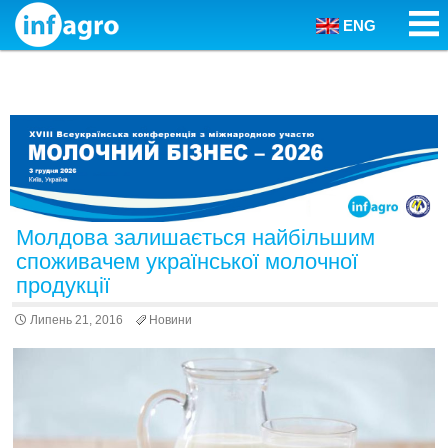
ENG
Skip to content
Молдова залишається найбільшим
споживачем української молочної
продукції
Липень 21, 2016
Новини