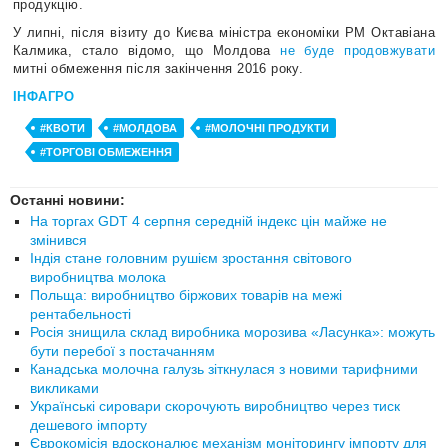
продукцію.
У липні, після візиту до Києва міністра економіки РМ Октавіана
Калмика, стало відомо, що Молдова
не буде продовжувати
митні обмеження після закінчення 2016 року.
ІНФАГРО
#КВОТИ
#МОЛДОВА
#МОЛОЧНІ ПРОДУКТИ
#ТОРГОВІ ОБМЕЖЕННЯ
Останні новини:
На торгах GDT 4 серпня середній індекс цін майже не
змінився
Індія стане головним рушієм зростання світового
виробництва молока
Польща: виробництво біржових товарів на межі
рентабельності
Росія знищила склад виробника морозива «Ласунка»: можуть
бути перебої з постачанням
Канадська молочна галузь зіткнулася з новими тарифними
викликами
Українські сировари скорочують виробництво через тиск
дешевого імпорту
Єврокомісія вдосконалює механізм моніторингу імпорту для