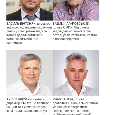
ВАСИЛЬ ВІНТОНЯК, директор
ВАДИМ ЧАГАРОВСЬКИЙ,
Інфагро: Український молочний
голова СМПУ: Підготовка
ринок у стані рівноваги, але
кадрів для молочної галузі
імпорт дедалі помітніше
потребує не косметичних змін,
витісняє вітчизняного
а повної реформи
виробника
АРСЕН ДІДУР, виконавчий
МАРК КАПІЦА, голова
директор СМПУ: Що впливає
правління Національної спілки
на ціни та які ризики зараз
молочних кооперативів
існують для молочної галузі
Польщі: Від чого залежить
майбутнє молочної галузі?