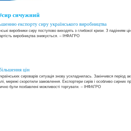
#сир сичужний
льшенню експорту сиру українського виробництва
̈нські виробники сиру поступово виходять з глибокої кризи. З падінням ці
вартість виробництва знижується. – ІНФАГРО
більшення цін
країнських сироварів ситуація знову ускладнилась. Закінчився період ак
влі, мережі скоротили замовлення. Експортери сирів і особливо сирних про
тично були позбавлені можливості торгувати. – ІНФАГРО