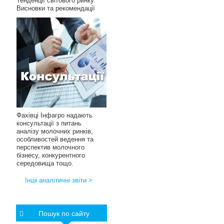
Тенденції світового ринку.
Висновки та рекомендації
Фахівці Інфагро надають
консультації з питань
аналізу молочних ринків,
особливостей ведення та
перспектив молочного
бізнесу, конкурентного
середовища тощо.
Інші аналітичні звіти >
Пошук по сайту