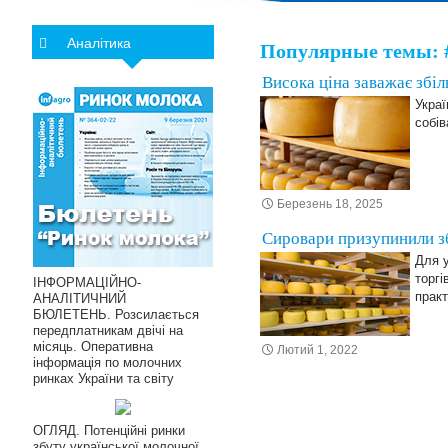
Аналітика
Популярные темы: 
Висока ціна заважає збі
Украі
собі
Березень 18, 2025
Сировари призупинили з
Для у
торгі
ІНФОРМАЦІЙНО-
прак
АНАЛІТИЧНИЙ
БЮЛЕТЕНЬ. Розсилається
передплатникам двічі на
місяць. Оперативна
Лютий 1, 2022
інформація по молочних
ринках України та світу
ОГЛЯД. Потенційні ринки
збуту української молочної