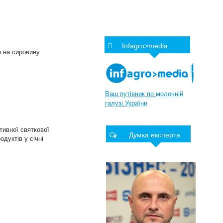
Infagro>media
н на сировину
Ваш
путівник
по
молочній
галузі
України
тивної святкової
Думка експерта
дуктів у січні