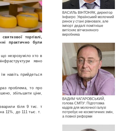
ВАСИЛЬ ВІНТОНЯК, директор
Інфагро: Український молочний
ринок у стані рівноваги, але
імпорт дедалі помітніше
витісняє вітчизняного
виробника
святкової торгівлі,
чні практично були
 що незрозуміло хто в
інфраструктури явно
 їм навіть прийдеться
араз проблема, то про
ішено, збільшити ціни,
ВАДИМ ЧАГАРОВСЬКИЙ,
голова СМПУ: Підготовка
зварили біля 9 тис. т
кадрів для молочної галузі
на 11%, до 111 тыс. т.
потребує не косметичних змін,
а повної реформи