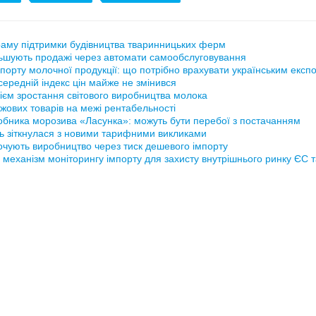
аму підтримки будівництва тваринницьких ферм
ьшують продажі через автомати самообслуговування
порту молочної продукції: що потрібно врахувати українським експ
ередній індекс цін майже не змінився
ієм зростання світового виробництва молока
жових товарів на межі рентабельності
обника морозива «Ласунка»: можуть бути перебої з постачанням
ь зіткнулася з новими тарифними викликами
рочують виробництво через тиск дешевого імпорту
 механізм моніторингу імпорту для захисту внутрішнього ринку ЄС 