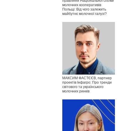
правління Національної спілки
молочних кооперативів
Польщі: Від чого залежить
майбутнє молочної галузі?
МАКСИМ ФАСТЄЄВ, партнер
проектів Інфагро: Про тренди
світового та українського
молочних ринків