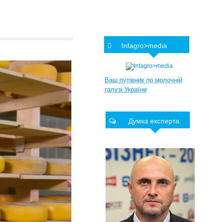
Infagro>media
Ваш
путівник
по
молочній
галузі
України
Думка експерта