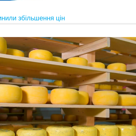
нили збільшення цін