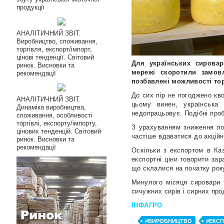
продукції
АНАЛІТИЧНИЙ ЗВІТ.
Виробництво, споживання,
торгівля, експорт/імпорт,
цінові тенденції. Світовий
Для українських сироварі
ринок. Висновки та
мережі скоротили замов
рекомендації
позбавлені можливості тор
До сих пір не погоджено кв
АНАЛІТИЧНИЙ ЗВІТ.
цьому винен, українська
Динаміка виробництва,
недопрацьовує. Подібні проб
споживання, особливості
торгівлі, експорту/імпорту,
З урахуванням зниження по
цінових тенденцій. Світовий
частіше вдаватися до акційни
ринок. Висновки та
рекомендації
Оскільки з експортом в Ка
експортні ціни говорити зар
що склалися на початку року
Минулого місяця сировари т
сичужних сирів і сирних прод
ІНФАГРО
#ВИРОБНИЦТВО
#ЕКС