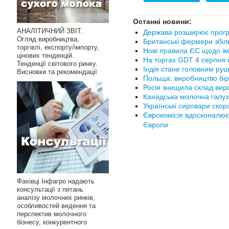
Останні новини:
АНАЛІТИЧНИЙ ЗВІТ.
Держава розширює прогр
Огляд виробництва,
Британські фермери збіл
торгівлі, експорту/імпорту,
Нові правила ЄС щодо ім
цінових тенденцій.
На торгах GDT 4 серпня с
Тенденції світового ринку.
Індія стане головним руш
Висновки та рекомендації
Польща: виробництво бір
Росія знищила склад вир
Канадська молочна галуз
Українські сировари ско
Єврокомісія вдосконалює
Європи
Фахівці Інфагро надають
консультації з питань
аналізу молочних ринків,
особливостей ведення та
перспектив молочного
бізнесу, конкурентного