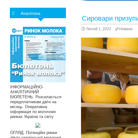
Аналітика
Сировари призупи
Лютий 1, 2022
Новини
ІНФОРМАЦІЙНО-
АНАЛІТИЧНИЙ
БЮЛЕТЕНЬ. Розсилається
передплатникам двічі на
місяць. Оперативна
інформація по молочних
ринках України та світу
ОГЛЯД. Потенційні ринки
збуту української молочної