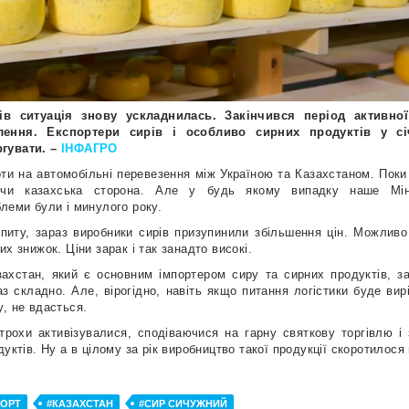
в ситуація знову ускладнилась. Закінчився період активної 
лення. Експортери сирів і особливо сирних продуктів у сі
гувати. –
ІНФАГРО
оти на автомобільні перевезення між Україною та Казахстаном. Поки
 чи казахська сторона. Але у будь якому випадку наше Мін
леми були і минулого року.
питу, зараз виробники сирів призупинили збільшення цін. Можливо
х знижок. Ціни зарак і так занадто високі.
захстан, який є основним імпортером сиру та сирних продуктів, з
аз складно. Але, вірогідно, навіть якщо питання логістики буде вир
, не вдасться.
рохи активізувалися, сподіваючися на гарну святкову торгівлю і 
уктів. Ну а в цілому за рік виробництво такої продукції скоротилося 
ПОРТ
#КАЗАХСТАН
#СИР СИЧУЖНИЙ