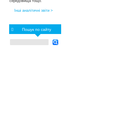
середовища тощо.
Інші аналітичні звіти >
Пошук по сайту