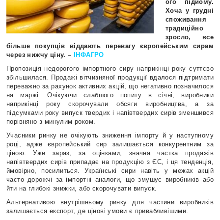
ого підйому.
Хоча у грудні
споживання
традиційно
зросло, все
більше покупців віддають перевагу європейським сирам
через нижчу ціну. –
ІНФАГРО
Пропозиція недорогого імпортного сиру наприкінці року суттєво
збільшилася. Продажі вітчизняної продукції вдалося підтримати
переважно за рахунок активних акцій, що негативно позначилося
на маржі. Очікуючи слабшого попиту в січні, виробники
наприкінці року скорочували обсяги виробництва, а за
підсумками року випуск твердих і напівтвердих сирів зменшився
порівняно з минулим роком.
Учасники ринку не очікують зниження імпорту й у наступному
році, адже європейський сир залишається конкурентним за
ціною. Уже зараз, за оцінками, значна частка продажів
напівтвердих сирів припадає на продукцію з ЄС, і ця тенденція,
ймовірно, посилиться. Українські сири навіть у межах акцій
часто дорожчі за імпортні аналоги, що змушує виробників або
йти на глибокі знижки, або скорочувати випуск.
Альтернативою внутрішньому ринку для частини виробників
залишається експорт, де цінові умови є привабливішими.