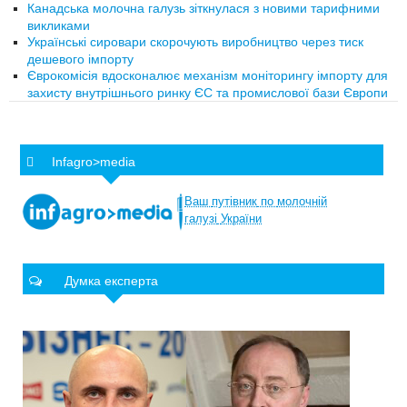
Канадська молочна галузь зіткнулася з новими тарифними
викликами
Українські сировари скорочують виробництво через тиск
дешевого імпорту
Єврокомісія вдосконалює механізм моніторингу імпорту для
захисту внутрішнього ринку ЄС та промислової бази Європи
Infagro>media
Ваш
путівник
по
молочній
галузі
України
Думка експерта