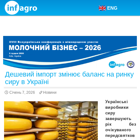
ENG
Skip to content
Дешевий імпорт змінює баланс на ринку
сиру в Україні
Січень 7, 2026
Новини
Українські
виробники
сиру
завершують
рік без
очікуваного
передсвятков