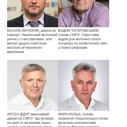
ВАСИЛЬ ВІНТОНЯК, директор
ВАДИМ ЧАГАРОВСЬКИЙ,
Інфагро: Український молочний
голова СМПУ: Підготовка
ринок у стані рівноваги, але
кадрів для молочної галузі
імпорт дедалі помітніше
потребує не косметичних змін,
витісняє вітчизняного
а повної реформи
виробника
АРСЕН ДІДУР, виконавчий
МАРК КАПІЦА, голова
директор СМПУ: Що впливає
правління Національної спілки
на ціни та які ризики зараз
молочних кооперативів
існують для молочної галузі
Польщі: Від чого залежить