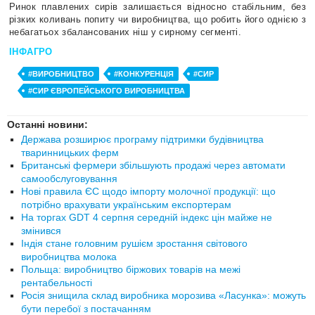
Ринок плавлених сирів залишається відносно стабільним, без
різких коливань попиту чи виробництва, що робить його однією з
небагатьох збалансованих ніш у сирному сегменті.
ІНФАГРО
#ВИРОБНИЦТВО
#КОНКУРЕНЦІЯ
#СИР
#СИР ЄВРОПЕЙСЬКОГО ВИРОБНИЦТВА
Останні новини:
Держава розширює програму підтримки будівництва
тваринницьких ферм
Британські фермери збільшують продажі через автомати
самообслуговування
Нові правила ЄС щодо імпорту молочної продукції: що
потрібно врахувати українським експортерам
На торгах GDT 4 серпня середній індекс цін майже не
змінився
Індія стане головним рушієм зростання світового
виробництва молока
Польща: виробництво біржових товарів на межі
рентабельності
Росія знищила склад виробника морозива «Ласунка»: можуть
бути перебої з постачанням