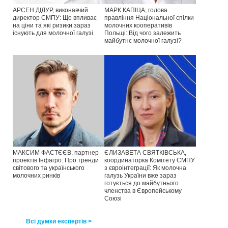
АРСЕН ДІДУР, виконавчий
МАРК КАПІЦА, голова
директор СМПУ: Що впливає
правління Національної спілки
на ціни та які ризики зараз
молочних кооперативів
існують для молочної галузі
Польщі: Від чого залежить
майбутнє молочної галузі?
МАКСИМ ФАСТЄЄВ, партнер
ЄЛИЗАВЕТА СВЯТКІВСЬКА,
проектів Інфагро: Про тренди
координаторка Комітету СМПУ
світового та українського
з євроінтеграції: Як молочна
молочних ринків
галузь України вже зараз
готується до майбутнього
членства в Європейському
Союзі
Всі думки експертів >