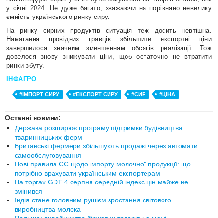
у січні 2024. Це дуже багато, зважаючи на порівняно невелику
ємність українського ринку сиру.
На ринку сирних продуктів ситуація теж досить невтішна.
Намагання
провідних гравців збільшити експортні ціни
завершилося значним зменшенням
обсягів реалізації. Тож
довелося знову знижувати ціни, щоб остаточно не втратити
ринки збуту.
ІНФАГРО
#ІМПОРТ СИРУ
#ЕКСПОРТ СИРУ
#СИР
#ЦІНА
Останні новини:
Держава розширює програму підтримки будівництва
тваринницьких ферм
Британські фермери збільшують продажі через автомати
самообслуговування
Нові правила ЄС щодо імпорту молочної продукції: що
потрібно врахувати українським експортерам
На торгах GDT 4 серпня середній індекс цін майже не
змінився
Індія стане головним рушієм зростання світового
виробництва молока