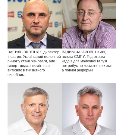
ВАСИЛЬ ВІНТОНЯК, директор
ВАДИМ ЧАГАРОВСЬКИЙ,
Інфагро: Український молочний
голова СМПУ: Підготовка
ринок у стані рівноваги, але
кадрів для молочної галузі
імпорт дедалі помітніше
потребує не косметичних змін,
витісняє вітчизняного
а повної реформи
виробника