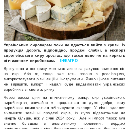
Українським сироварам поки не вдається вийти з кризи. Їх
продукція дорога, відповідно, продажі слабкі, а експорт
європейського сиру зростає, що також явно не на користь
вітчизняним виробникам. –
ІНФАГРО
Врегулювати цю кризу можливо лише за рахунок зниження цін
на сир.
Або ж, якщо вже геть погано з реалізацією,
використовувати різні акційні інструменти. Якщо цінове питання
не вирішити, імпорт і надалі буде видавлювати українських
виробників зі свого ж ринку.
Через високі ціни на вітчизняному ринку, сир українського
виробництва, звичайно ж, продається не дуже добре, тому
виробники намагаються збільшувати експорт. У січні вдалося
збільшити зовнішні продажі сирів, їх було відвантажено на
чверть більше, ніж у січні 2024 року.
Але й імпорт також був
значно більшим в аналогічному порівнянні. Твердих/
напівтвердих сирів у січні було закуплено на чверть більше, ніж