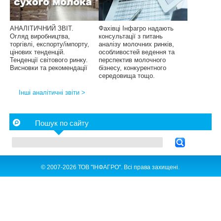
АНАЛІТИЧНИЙ ЗВІТ.
Фахівці Інфагро надають
Огляд виробництва,
консультації з питань
торгівлі, експорту/імпорту,
аналізу молочних ринків,
цінових тенденцій.
особливостей ведення та
Тенденції світового ринку.
перспектив молочного
Висновки та рекомендації
бізнесу, конкурентного
середовища тощо.
Інші аналітичні звіти >
Пошук по сайту
© 2007-2026 ТОВ "ІНФАГРО". Всі права захищені.