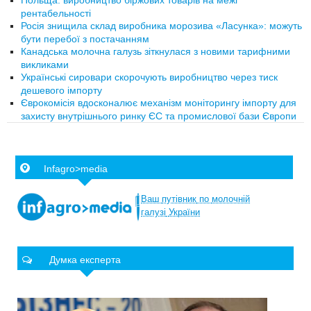
Польща: виробництво біржових товарів на межі
рентабельності
Росія знищила склад виробника морозива «Ласунка»: можуть
бути перебої з постачанням
Канадська молочна галузь зіткнулася з новими тарифними
викликами
Українські сировари скорочують виробництво через тиск
дешевого імпорту
Єврокомісія вдосконалює механізм моніторингу імпорту для
захисту внутрішнього ринку ЄС та промислової бази Європи
Infagro>media
Ваш
путівник
по
молочній
галузі
України
Думка експерта