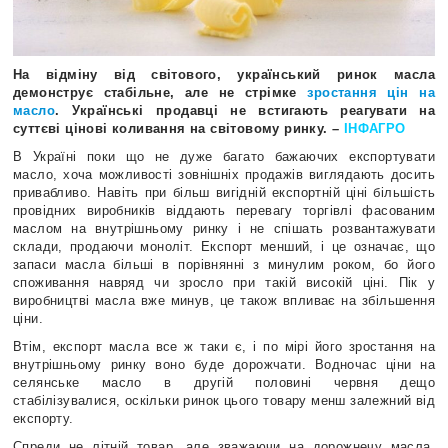
На відміну від світового, український ринок масла
демонструє стабільне, але не стрімке
зростання цін на
масло
. Українські продавці не встигають реагувати на
суттєві цінові коливання на світовому ринку. –
ІНФАГРО
В Україні поки що не дуже багато бажаючих експортувати
масло, хоча можливості зовнішніх продажів виглядають досить
привабливо. Навіть при більш вигідній експортній ціні більшість
провідних виробників віддають перевагу торгівлі фасованим
маслом на внутрішньому ринку і не спішать розвантажувати
склади, продаючи моноліт. Експорт менший, і це означає, що
запаси масла більші в порівнянні з минулим роком, бо його
споживання навряд чи зросло при такій високій ціні. Пік у
виробництві масла вже минув, це також впливає на збільшення
ціни.
Втім, експорт масла все ж таки є, і по мірі його зростання на
внутрішньому ринку воно буде дорожчати. Водночас ціни на
селянське масло в другій половині червня дещо
стабілізувалися, оскільки ринок цього товару менш залежний від
експорту.
Спреди не літній товар, але зважаючи на дорожнечу масла,