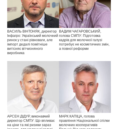
ВАСИЛЬ ВІНТОНЯК, директор
ВАДИМ ЧАГАРОВСЬКИЙ,
Інфагро: Український молочний
голова СМПУ: Підготовка
ринок у стані рівноваги, але
кадрів для молочної галузі
імпорт дедалі помітніше
потребує не косметичних змін,
витісняє вітчизняного
а повної реформи
виробника
АРСЕН ДІДУР, виконавчий
МАРК КАПІЦА, голова
директор СМПУ: Що впливає
правління Національної спілки
на ціни та які ризики зараз
молочних кооперативів