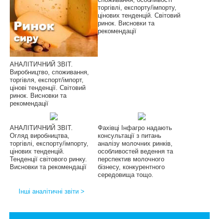
торгівлі, експорту/імпорту,
цінових тенденцій. Світовий
ринок. Висновки та
рекомендації
АНАЛІТИЧНИЙ ЗВІТ.
Виробництво, споживання,
торгівля, експорт/імпорт,
цінові тенденції. Світовий
ринок. Висновки та
рекомендації
АНАЛІТИЧНИЙ ЗВІТ.
Фахівці Інфагро надають
Огляд виробництва,
консультації з питань
торгівлі, експорту/імпорту,
аналізу молочних ринків,
цінових тенденцій.
особливостей ведення та
Тенденції світового ринку.
перспектив молочного
Висновки та рекомендації
бізнесу, конкурентного
середовища тощо.
Інші аналітичні звіти >