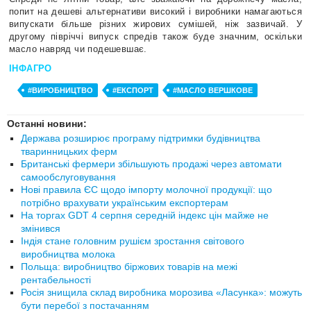
попит на дешеві альтернативи високий і виробники намагаються
випускати більше різних жирових сумішей, ніж зазвичай. У
другому півріччі випуск спредів також буде значним, оскільки
масло навряд чи подешевшає.
ІНФАГРО
#ВИРОБНИЦТВО
#ЕКСПОРТ
#МАСЛО ВЕРШКОВЕ
Останні новини:
Держава розширює програму підтримки будівництва
тваринницьких ферм
Британські фермери збільшують продажі через автомати
самообслуговування
Нові правила ЄС щодо імпорту молочної продукції: що
потрібно врахувати українським експортерам
На торгах GDT 4 серпня середній індекс цін майже не
змінився
Індія стане головним рушієм зростання світового
виробництва молока
Польща: виробництво біржових товарів на межі
рентабельності
Росія знищила склад виробника морозива «Ласунка»: можуть
бути перебої з постачанням