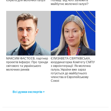
існують для молочної галузі
Польщі: Від чого залежить
майбутнє молочної галузі?
МАКСИМ ФАСТЄЄВ, партнер
ЄЛИЗАВЕТА СВЯТКІВСЬКА,
проектів Інфагро: Про тренди
координаторка Комітету СМПУ
світового та українського
з євроінтеграції: Як молочна
молочних ринків
галузь України вже зараз
готується до майбутнього
членства в Європейському
Союзі
Всі думки експертів >