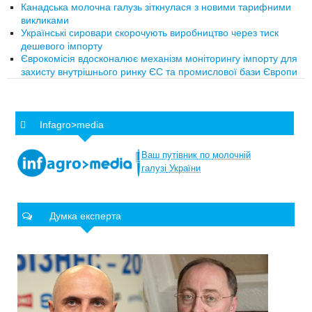
Канадська молочна галузь зіткнулася з новими тарифними
викликами
Українські сировари скорочують виробництво через тиск
дешевого імпорту
Єврокомісія вдосконалює механізм моніторингу імпорту для
захисту внутрішнього ринку ЄС та промислової бази Європи
Infagro>media
Ваш
путівник
по
молочній
галузі
України
Думка експерта