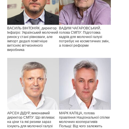
ВАСИЛЬ ВІНТОНЯК, директор
ВАДИМ ЧАГАРОВСЬКИЙ,
Інфагро: Український молочний
голова СМПУ: Підготовка
ринок у стані рівноваги, але
кадрів для молочної галузі
імпорт дедалі помітніше
потребує не косметичних змін,
витісняє вітчизняного
а повної реформи
виробника
АРСЕН ДІДУР, виконавчий
МАРК КАПІЦА, голова
директор СМПУ: Що впливає
правління Національної спілки
на ціни та які ризики зараз
молочних кооперативів
існують для молочної галузі
Польщі: Від чого залежить