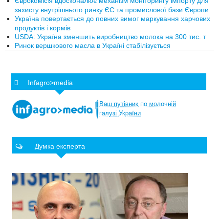
Єврокомісія вдосконалює механізм моніторингу імпорту для
захисту внутрішнього ринку ЄС та промислової бази Європи
Україна повертається до повних вимог маркування харчових
продуктів і кормів
USDA: Україна зменшить виробництво молока на 300 тис. т
Ринок вершкового масла в Україні стабілізується
Infagro>media
Ваш
путівник
по
молочній
галузі
України
Думка експерта