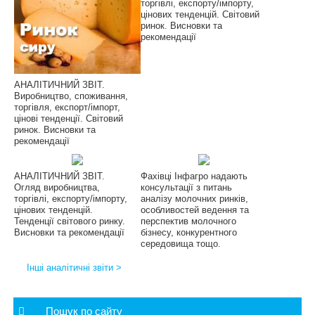
торгівлі, експорту/імпорту,
цінових тенденцій. Світовий
ринок. Висновки та
рекомендації
АНАЛІТИЧНИЙ ЗВІТ.
Виробництво, споживання,
торгівля, експорт/імпорт,
цінові тенденції. Світовий
ринок. Висновки та
рекомендації
АНАЛІТИЧНИЙ ЗВІТ.
Фахівці Інфагро надають
Огляд виробництва,
консультації з питань
торгівлі, експорту/імпорту,
аналізу молочних ринків,
цінових тенденцій.
особливостей ведення та
Тенденції світового ринку.
перспектив молочного
Висновки та рекомендації
бізнесу, конкурентного
середовища тощо.
Інші аналітичні звіти >
Пошук по сайту