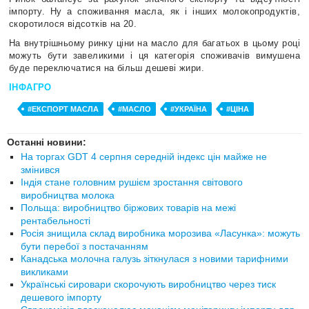
імпорту. Ну а споживання масла, як і інших молокопродуктів,
скоротилося відсотків на 20.
На внутрішньому ринку ціни на масло для багатьох в цьому році
можуть бути завеликими і ця категорія споживачів вимушена
буде переключатися на більш дешеві жири.
ІНФАГРО
#ЕКСПОРТ МАСЛА
#МАСЛО
#УКРАЇНА
#ЦІНА
Останні новини:
На торгах GDT 4 серпня середній індекс цін майже не
змінився
Індія стане головним рушієм зростання світового
виробництва молока
Польща: виробництво біржових товарів на межі
рентабельності
Росія знищила склад виробника морозива «Ласунка»: можуть
бути перебої з постачанням
Канадська молочна галузь зіткнулася з новими тарифними
викликами
Українські сировари скорочують виробництво через тиск
дешевого імпорту