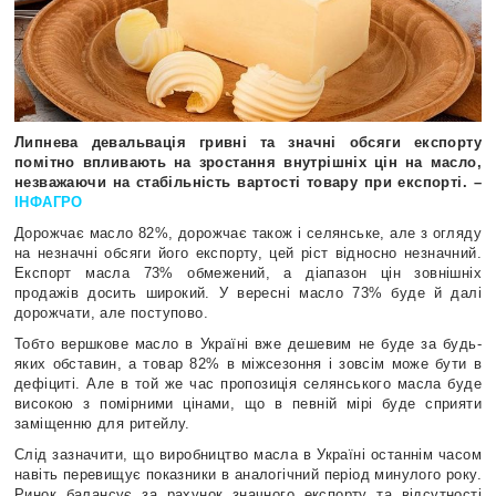
Липнева девальвація гривні та значні обсяги експорту
помітно впливають на зростання внутрішніх цін на масло,
незважаючи на стабільність вартості товару при експорті. –
ІНФАГРО
Дорожчає масло 82%, дорожчає також і селянське, але з огляду
на незначні обсяги його експорту, цей ріст відносно незначний.
Експорт масла 73% обмежений, а діапазон цін зовнішніх
продажів досить широкий. У вересні масло 73% буде й далі
дорожчати, але поступово.
Тобто вершкове масло в Україні вже дешевим не буде за будь-
яких обставин, а товар 82% в міжсезоння і зовсім може бути в
дефіциті. Але в той же час пропозиція селянського масла буде
високою з помірними цінами, що в певній мірі буде сприяти
заміщенню для ритейлу.
Слід зазначити, що виробництво масла в Україні останнім часом
навіть перевищує показники в аналогічний період минулого року.
Ринок балансує за рахунок значного експорту та відсутності