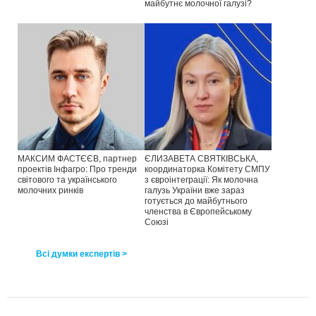
майбутнє молочної галузі?
МАКСИМ ФАСТЄЄВ, партнер
ЄЛИЗАВЕТА СВЯТКІВСЬКА,
проектів Інфагро: Про тренди
координаторка Комітету СМПУ
світового та українського
з євроінтеграції: Як молочна
молочних ринків
галузь України вже зараз
готується до майбутнього
членства в Європейському
Союзі
Всі думки експертів >