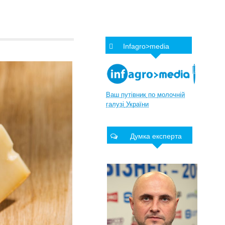
Infagro>media
Ваш
путівник
по
молочній
галузі
України
Думка експерта