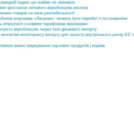
ередній індекс цін майже не змінився
ієм зростання світового виробництва молока
жових товарів на межі рентабельності
обника морозива «Ласунка»: можуть бути перебої з постачанням
ь зіткнулася з новими тарифними викликами
рочують виробництво через тиск дешевого імпорту
 механізм моніторингу імпорту для захисту внутрішнього ринку ЄС 
повних вимог маркування харчових продуктів і кормів