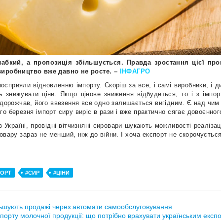
абкий, а пропозиція збільшується. Правда зростання цієї проп
виробництво вже давно не росте. –
ІНФАГРО
посприяли відновленню імпорту. Скоріш за все, і самі виробники, і д
ь знижувати ціни. Якщо цінове зниження відбудеться, то і з імпо
подорожчав, його ввезення все одно залишається вигідним. Є над чим
о березня імпорт сиру виріс в рази і вже практично сягає довоєнного
країні, провідні вітчизняні сировари шукають можливості реалізації
вару зараз не менший, ніж до війни. І хоча експорт не скорочується
ПОРТ
#СИР
#ЦІНИ
ьшують продажі через автомати самообслуговування
порту молочної продукції: що потрібно врахувати українським експ