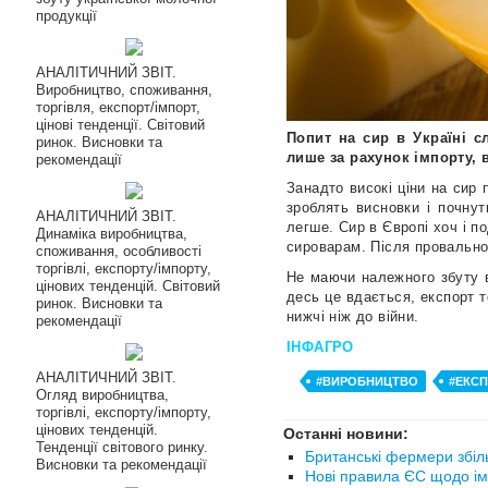
продукції
АНАЛІТИЧНИЙ ЗВІТ.
Виробництво, споживання,
торгівля, експорт/імпорт,
цінові тенденції. Світовий
Попит на сир в Україні сл
ринок. Висновки та
лише за рахунок імпорту, 
рекомендації
Занадто високі ціни на сир 
зроблять висновки і почнут
АНАЛІТИЧНИЙ ЗВІТ.
легше. Сир в Європі хоч і 
Динаміка виробництва,
сироварам. Після провальног
споживання, особливості
торгівлі, експорту/імпорту,
Не маючи належного збуту в У
цінових тенденцій. Світовий
десь це вдається, експорт то
ринок. Висновки та
нижчі ніж до війни.
рекомендації
ІНФАГРО
АНАЛІТИЧНИЙ ЗВІТ.
#ВИРОБНИЦТВО
#ЕКС
Огляд виробництва,
торгівлі, експорту/імпорту,
цінових тенденцій.
Останні новини:
Тенденції світового ринку.
Британські фермери збіл
Висновки та рекомендації
Нові правила ЄС щодо ім