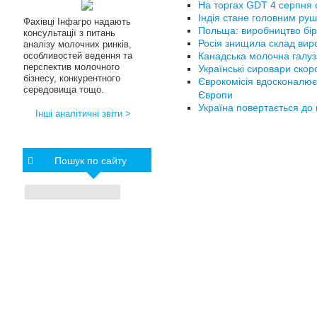
На торгах GDT 4 серпня с
Індія стане головним руш
Фахівці Інфагро надають
Польща: виробництво бір
консультації з питань
Росія знищила склад вир
аналізу молочних ринків,
особливостей ведення та
Канадська молочна галуз
перспектив молочного
Українські сировари ско
бізнесу, конкурентного
Єврокомісія вдосконалює
середовища тощо.
Європи
Україна повертається до 
Інші аналітичні звіти >
Пошук по сайту