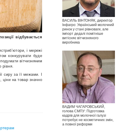
ВАСИЛЬ ВІНТОНЯК, директор
Інфагро: Український молочний
ринок у стані рівноваги, але
імпорт дедалі помітніше
озиції відбувається
витісняє вітчизняного
виробника
истриб’ютори, і мережі
ртом конкурувати буде
 подумати вітчизняним
 рівня.
 сиру за її межами. І
, ціни на товар значно
ВАДИМ ЧАГАРОВСЬКИЙ,
голова СМПУ: Підготовка
кадрів для молочної галузі
потребує не косметичних змін,
а повної реформи
ортерам