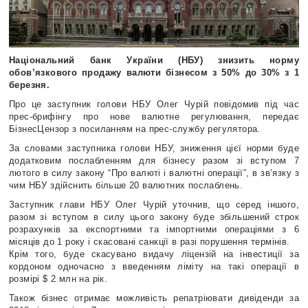
Національний банк України (НБУ) знизить норму
обов’язкового продажу валюти бізнесом з 50% до 30% з 1
березня.
Про це заступник голови НБУ Олег Чурій повідомив під час
прес-брифінгу про нове валютне регулювання, передає
БізнесЦензор з посиланням на прес-службу регулятора.
За словами заступника голови НБУ, зниження цієї норми буде
додатковим послабленням для бізнесу разом зі вступом 7
лютого в силу закону “Про валюті і валютні операції”, в зв’язку з
чим НБУ здійснить більше 20 валютних послаблень.
Заступник глави НБУ Олег Чурій уточнив, що серед іншого,
разом зі вступом в силу цього закону буде збільшений строк
розрахунків за експортними та імпортними операціями з 6
місяців до 1 року і скасовані санкції в разі порушення термінів.
Крім того, буде скасувано видачу ліцензій на інвестиції за
кордоном одночасно з введенням ліміту на такі операції в
розмірі $ 2 млн на рік.
Також бізнес отримає можливість репатріювати дивіденди за