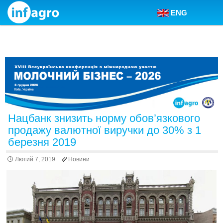
ENG
Skip to content
Нацбанк знизить норму обов’язкового
продажу валютної виручки до 30% з 1
березня 2019
Лютий 7, 2019
Новини