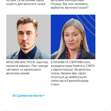
на ціни та які ризики зараз
молочних кооперативів
існують для молочної галузі
Польщі: Від чого залежить
майбутнє молочної галузі?
МАКСИМ ФАСТЄЄВ, партнер
ЄЛИЗАВЕТА СВЯТКІВСЬКА,
проектів Інфагро: Про тренди
координаторка Комітету СМПУ
світового та українського
з євроінтеграції: Як молочна
молочних ринків
галузь України вже зараз
готується до майбутнього
членства в Європейському
Союзі
Всі думки експертів >