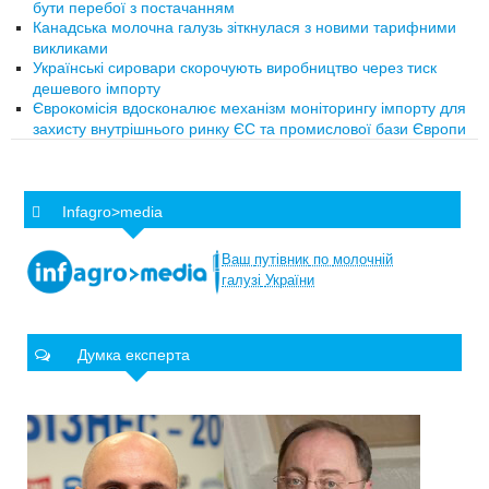
бути перебої з постачанням
Канадська молочна галузь зіткнулася з новими тарифними
викликами
Українські сировари скорочують виробництво через тиск
дешевого імпорту
Єврокомісія вдосконалює механізм моніторингу імпорту для
захисту внутрішнього ринку ЄС та промислової бази Європи
Infagro>media
Ваш
путівник
по
молочній
галузі
України
Думка експерта