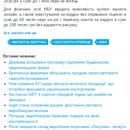
2018 рік у сумі до 7 млн ​​євро на місяць.
Для фізичних осіб НБУ вводить можливість купівлі валюти
онлайн, а також інвестування за кордон без отримання ліцензії в
сумі до 50 тисяч євро на рік і переказу коштів за кордон в сумі
до 150 тисяч грн без відкриття рахунку.
biz.censor.net.ua
#ВАЛЮТНА ВИРУЧКА
#ЕКСПОРТНІ ОПЕРАЦІЇ
#НБУ
Останні новини:
Держава розширює програму підтримки будівництва
тваринницьких ферм
Британські фермери збільшують продажі через автомати
самообслуговування
Нові правила ЄС щодо імпорту молочної продукції: що
потрібно врахувати українським експортерам
На торгах GDT 4 серпня середній індекс цін майже не
змінився
Індія стане головним рушієм зростання світового
виробництва молока
Польща: виробництво біржових товарів на межі
рентабельності
Росія знищила склад виробника морозива «Ласунка»: можуть