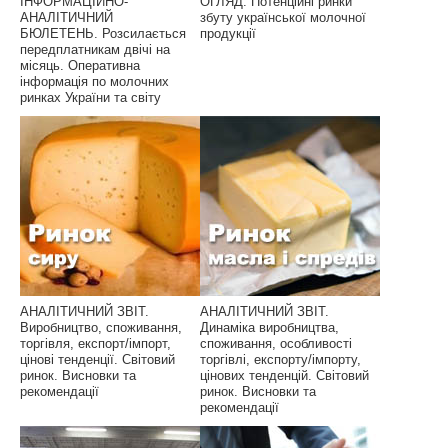
ІНФОРМАЦІЙНО-
ОГЛЯД. Потенційні ринки
АНАЛІТИЧНИЙ
збуту української молочної
БЮЛЕТЕНЬ. Розсилається
продукції
передплатникам двічі на
місяць. Оперативна
інформація по молочних
ринках України та світу
АНАЛІТИЧНИЙ ЗВІТ.
АНАЛІТИЧНИЙ ЗВІТ.
Виробництво, споживання,
Динаміка виробництва,
торгівля, експорт/імпорт,
споживання, особливості
цінові тенденції. Світовий
торгівлі, експорту/імпорту,
ринок. Висновки та
цінових тенденцій. Світовий
рекомендації
ринок. Висновки та
рекомендації