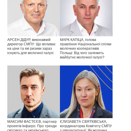
АРСЕН ДІДУР, виконавчий
МАРК КАПІЦА, голова
директор СМПУ: Що впливає
правління Національної спілки
на ціни та які ризики зараз
молочних кооперативів
існують для молочної галузі
Польщі: Від чого залежить
майбутнє молочної галузі?
МАКСИМ ФАСТЄЄВ, партнер
ЄЛИЗАВЕТА СВЯТКІВСЬКА,
проектів Інфагро: Про тренди
координаторка Комітету СМПУ
світового та українського
з євроінтеграції: Як молочна