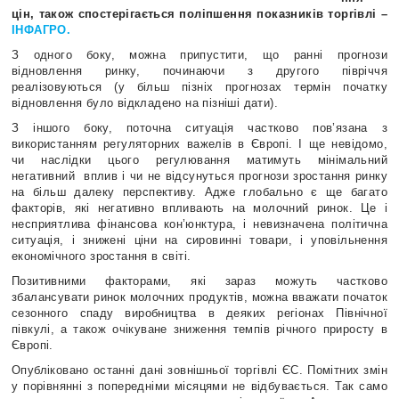
цін, також спостерігається поліпшення показників торгівлі –
ІНФАГРО.
З одного боку, можна припустити, що ранні прогнози
відновлення ринку, починаючи з другого півріччя
реалізовуються (у більш пізніх прогнозах термін початку
відновлення було відкладено на пізніші дати).
З іншого боку, поточна ситуація частково пов’язана з
використанням регуляторних важелів в Європі. І ще невідомо,
чи наслідки цього регулювання матимуть мінімальний
негативний вплив і чи не відсунуться прогнози зростання ринку
на більш далеку перспективу. Адже глобально є ще багато
факторів, які негативно впливають на молочний ринок. Це і
несприятлива фінансова кон’юнктура, і невизначена політична
ситуація, і знижені ціни на сировинні товари, і уповільнення
економічного зростання в світі.
Позитивними факторами, які зараз можуть частково
збалансувати ринок молочних продуктів, можна вважати початок
сезонного спаду виробництва в деяких регіонах Північної
півкулі, а також очікуване зниження темпів річного приросту в
Європі.
Опубліковано останні дані зовнішньої торгівлі ЄС. Помітних змін
у порівнянні з попередніми місяцями не відбувається. Так само