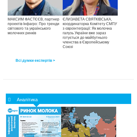
МАКСИМ ФАСТЄЄВ, партнер
ЄЛИЗАВЕТА СВЯТКІВСЬКА,
проектів Інфагро: Про тренди
координаторка Комітету СМПУ
світового та українського
з євроінтеграції: Як молочна
молочних ринків
галузь України вже зараз
готується до майбутнього
членства в Європейському
Союзі
Всі думки експертів >
Аналітика