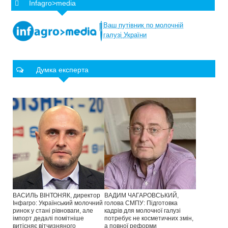
Infagro>media
Ваш
путівник
по
молочній
галузі
України
Думка експерта
ВАСИЛЬ ВІНТОНЯК, директор
ВАДИМ ЧАГАРОВСЬКИЙ,
Інфагро: Український молочний
голова СМПУ: Підготовка
ринок у стані рівноваги, але
кадрів для молочної галузі
імпорт дедалі помітніше
потребує не косметичних змін,
витісняє вітчизняного
а повної реформи