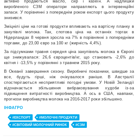
активно продаються масло, сир і казеїн. А надлишки
виробленого СЗМ оператори направляють в інтервенційні
запаси. У порівнянні з попереднім роком експорт цього продукту
знизився.
Зміцнілі ціни на готові продукти впливають на вартісну планку в
закупівлі молока. Так, спотова ціна на останніх торгах в
Нідерландах 8 червня зросла на 7% в порівнянні з попередніми
торгами, до 23,00 євро за 100 кг (жирність 4,4%).
За підсумками травня середня ціна закупівель молока в Європі
ще знижувалася: 26,6 євроцентів/кг, що становить -2,6% до
квітня і -13,5% у порівнянні з травнем 2015 року.
В Океанії завершення сезону. Виробничі показники, швидше за
все, будуть гірші, ніж очікувалося раніше. В Австралії
спостерігаються несприятливі погодні умови. У Новій Зеландії
відзначається збільшення вибраковування худоби із-за
підвищення витратності виробництва. А ось в США, навпаки,
прогнози виробництва молока на 2016-2017 роки збільшено.
ІНФАГРО
#ЕКСПОРТ
#МОЛОЧНІ ПРОДУКТИ
#СВІТОВИЙ МОЛОЧНИЙ РИНОК
#СЗМ