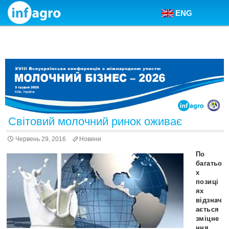
ENG
Skip to content
Світовий молочний ринок оживає
Червень 29, 2016
Новини
По
багатьо
х
позиці
ях
відзнач
ається
зміцне
ння