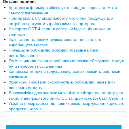
Останні новини:
Британські фермери збільшують продажі через автомати
самообслуговування
Нові правила ЄС щодо імпорту молочної продукції: що
потрібно врахувати українським експортерам
На торгах GDT 4 серпня середній індекс цін майже не
змінився
Індія стане головним рушієм зростання світового
виробництва молока
Польща: виробництво біржових товарів на межі
рентабельності
Росія знищила склад виробника морозива «Ласунка»: можуть
бути перебої з постачанням
Канадська молочна галузь зіткнулася з новими тарифними
викликами
Українські сировари скорочують виробництво через тиск
дешевого імпорту
Єврокомісія вдосконалює механізм моніторингу імпорту для
захисту внутрішнього ринку ЄС та промислової бази Європи
Україна повертається до повних вимог маркування харчових
продуктів і кормів