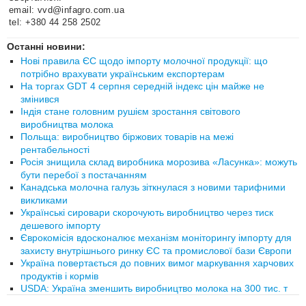
email: vvd@infagro.com.ua
tel: +380 44 258 2502
Останні новини:
Нові правила ЄС щодо імпорту молочної продукції: що
потрібно врахувати українським експортерам
На торгах GDT 4 серпня середній індекс цін майже не
змінився
Індія стане головним рушієм зростання світового
виробництва молока
Польща: виробництво біржових товарів на межі
рентабельності
Росія знищила склад виробника морозива «Ласунка»: можуть
бути перебої з постачанням
Канадська молочна галузь зіткнулася з новими тарифними
викликами
Українські сировари скорочують виробництво через тиск
дешевого імпорту
Єврокомісія вдосконалює механізм моніторингу імпорту для
захисту внутрішнього ринку ЄС та промислової бази Європи
Україна повертається до повних вимог маркування харчових
продуктів і кормів
USDA: Україна зменшить виробництво молока на 300 тис. т