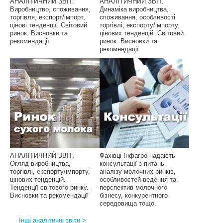
АНАЛІТИЧНИЙ ЗВІТ.
АНАЛІТИЧНИЙ ЗВІТ.
Виробництво, споживання,
Динаміка виробництва,
торгівля, експорт/імпорт,
споживання, особливості
цінові тенденції. Світовий
торгівлі, експорту/імпорту,
ринок. Висновки та
цінових тенденцій. Світовий
рекомендації
ринок. Висновки та
рекомендації
АНАЛІТИЧНИЙ ЗВІТ.
Фахівці Інфагро надають
Огляд виробництва,
консультації з питань
торгівлі, експорту/імпорту,
аналізу молочних ринків,
цінових тенденцій.
особливостей ведення та
Тенденції світового ринку.
перспектив молочного
Висновки та рекомендації
бізнесу, конкурентного
середовища тощо.
Інші аналітичні звіти >