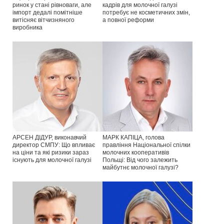
ринок у стані рівноваги, але
кадрів для молочної галузі
імпорт дедалі помітніше
потребує не косметичних змін,
витісняє вітчизняного
а повної реформи
виробника
АРСЕН ДІДУР, виконавчий
МАРК КАПІЦА, голова
директор СМПУ: Що впливає
правління Національної спілки
на ціни та які ризики зараз
молочних кооперативів
існують для молочної галузі
Польщі: Від чого залежить
майбутнє молочної галузі?