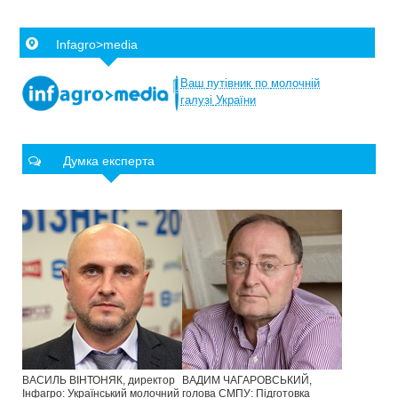
Infagro>media
Ваш
путівник
по
молочній
галузі
України
Думка експерта
ВАСИЛЬ ВІНТОНЯК, директор
ВАДИМ ЧАГАРОВСЬКИЙ,
Інфагро: Український молочний
голова СМПУ: Підготовка