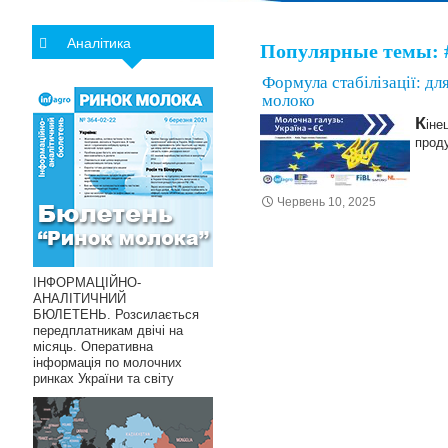
Аналітика
Популярные темы: 
Формула стабілізації: д
молоко
К
іне
проду
Червень 10, 2025
ІНФОРМАЦІЙНО-
АНАЛІТИЧНИЙ
БЮЛЕТЕНЬ. Розсилається
передплатникам двічі на
місяць. Оперативна
інформація по молочних
ринках України та світу