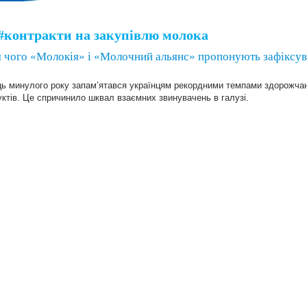
#контракти на закупівлю молока
ля чого «Молокія» і «Молочний альянс» пропонують зафіксув
ць минулого року запам’ятався українцям рекордними темпами здорожч
ктів. Це спричинило шквал взаємних звинувачень в галузі.