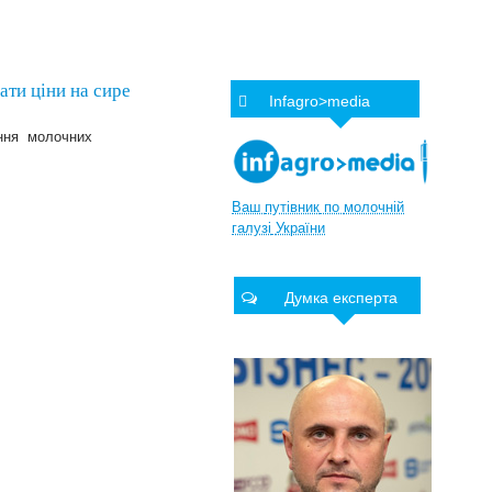
ати ціни на сире
Infagro>media
ання молочних
Ваш
путівник
по
молочній
галузі
України
Думка експерта