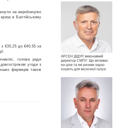
линуло на виробництво
 криза в Балтійському
 з €35,25 до €40,55 за
ії.
АРСЕН ДІДУР, виконавчий
очмеліс, голова ради
директор СМПУ: Що впливає
довгострокові угоди з
на ціни та які ризики зараз
існують для молочної галузі
 інших фермерів також