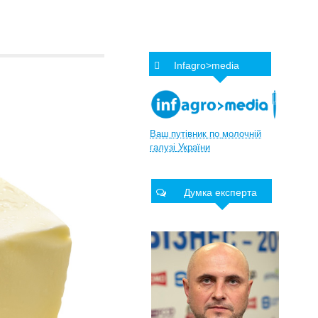
Infagro>media
Ваш
путівник
по
молочній
галузі
України
Думка експерта