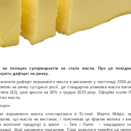
ії на полицях супермаркетів не стало масла. Про це повідо
чують дефіцит на ринку.
значали дефіцит вершкового масла в магазинах у листопаді 2024 ро
кризою на ринку сусідньої росії, де стандартна упаковка масла ваго
блів (€2), ціни зросли на 30% з грудня 2023 року. Офіційні особи 
тачі масла.
мпорт
ит вершкового масла спостерігався в Естонії. Мартін Мійдо, пр
аявляв, що масла не вистачає, і пояснював це браком молока з в
и молочної продукції в країні
– Tere і Farmi
– нещодавно пе
локації. Щоб заповнити прогалини, Coop довелося перейти на імпо