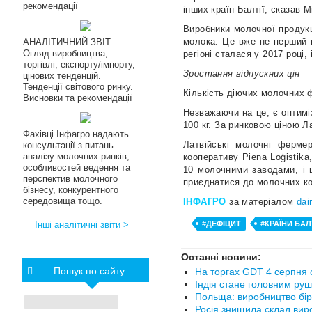
рекомендації
інших країн Балтії, сказав М
Виробники молочної продукц
молока. Це вже не перший в
АНАЛІТИЧНИЙ ЗВІТ.
Огляд виробництва,
регіоні сталася у 2017 році
торгівлі, експорту/імпорту,
Зростання відпускних цін
цінових тенденцій.
Тенденції світового ринку.
Кількість діючих молочних 
Висновки та рекомендації
Незважаючи на це, є оптиміз
100 кг. За ринковою ціною Л
Фахівці Інфагро надають
Латвійські молочні ферме
консультації з питань
аналізу молочних ринків,
кооперативу Piena Loģistik
особливостей ведення та
10 молочними заводами, і ц
перспектив молочного
приєднатися до молочних ко
бізнесу, конкурентного
середовища тощо.
ІНФАГРО
за матеріалом
dai
Інші аналітичні звіти >
#ДЕФІЦИТ
#КРАЇНИ БАЛТ
Останні новини:
Пошук по сайту
На торгах GDT 4 серпня с
Індія стане головним руш
Польща: виробництво бір
Росія знищила склад вир