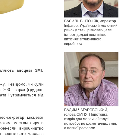
ВАСИЛЬ ВІНТОНЯК, директор
Інфагро: Український молочний
ринок у стані рівноваги, але
імпорт дедалі помітніше
витісняє вітчизняного
виробника
мляють місцеві ЗМІ.
ку. Невідомо, чи були
ю 200 г зараз (грудень
Латвії утримуються від
ВАДИМ ЧАГАРОВСЬКИЙ,
голова СМПУ: Підготовка
ес-секретар місцевої
кадрів для молочної галузі
исоким вмістом жиру в
потребує не косметичних змін,
а повної реформи
ренесли виробництво
рт вершкового масла з