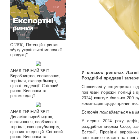
ОГЛЯД. Потенційні ринки
збуту української молочної
продукції
АНАЛІТИЧНИЙ ЗВІТ.
У кількох регіонах Латв
Виробництво, споживання,
Роздрібні продавці запере
торгівля, експорт/імпорт,
цінові тенденції. Світовий
Споживачі у соцмережах від
ринок. Висновки та
пов’язані порожні полиці з 
рекомендації
2024) коштує близько 200 ру
коментарів щодо причин нес
АНАЛІТИЧНИЙ ЗВІТ.
Естонія покладається на і
Динаміка виробництва,
У серпні 2024 року дефіц
споживання, особливості
роздрібної мережі Coop, з
торгівлі, експорту/імпорту,
цінових тенденцій. Світовий
Естонії. Провідні виробник
ринок. Висновки та
вершкового масла на нові 