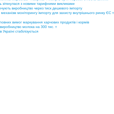
ь зіткнулася з новими тарифними викликами
рочують виробництво через тиск дешевого імпорту
 механізм моніторингу імпорту для захисту внутрішнього ринку ЄС 
повних вимог маркування харчових продуктів і кормів
виробництво молока на 300 тис. т
 Україні стабілізується