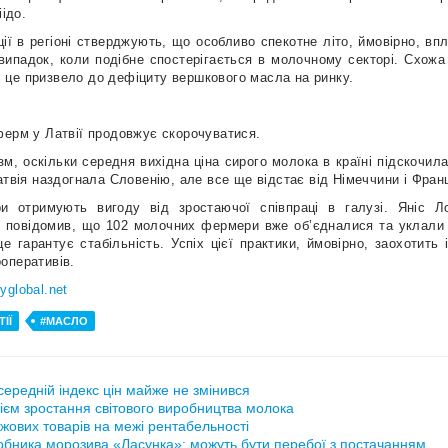
іідо.
ії в регіоні стверджують, що особливо спекотне літо, ймовірно, вп
ипадок, коли подібне спостерігається в молочному секторі. Схожа
, і це призвело до дефіциту вершкового масла на ринку.
ферм у Латвії продовжує скорочуватися.
м, оскільки середня вихідна ціна сирого молока в країні підскочила
атвія наздогнала Словенію, але все ще відстає від Німеччини і Франц
ри отримують вигоду від зростаючої співпраці в галузі. Яніс Л
a, повідомив, що 102 молочних фермери вже об’єдналися та уклали 
е гарантує стабільність. Успіх цієї практики, ймовірно, заохотить
оперативів.
ryglobal.net
ІЇ
#МАСЛО
ередній індекс цін майже не змінився
ієм зростання світового виробництва молока
жових товарів на межі рентабельності
обника морозива «Ласунка»: можуть бути перебої з постачанням