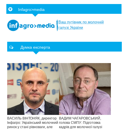
Infagro>media
Ваш
путівник
по
молочній
галузі
України
Думка експерта
ВАСИЛЬ ВІНТОНЯК, директор
ВАДИМ ЧАГАРОВСЬКИЙ,
Інфагро: Український молочний
голова СМПУ: Підготовка
ринок у стані рівноваги, але
кадрів для молочної галузі