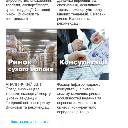
Виробництво, споживання,
Динаміка виробництва,
торгівля, експорт/імпорт,
споживання, особливості
цінові тенденції. Світовий
торгівлі, експорту/імпорту,
ринок. Висновки та
цінових тенденцій. Світовий
рекомендації
ринок. Висновки та
рекомендації
АНАЛІТИЧНИЙ ЗВІТ.
Фахівці Інфагро надають
Огляд виробництва,
консультації з питань
торгівлі, експорту/імпорту,
аналізу молочних ринків,
цінових тенденцій.
особливостей ведення та
Тенденції світового ринку.
перспектив молочного
Висновки та рекомендації
бізнесу, конкурентного
середовища тощо.
Інші аналітичні звіти >