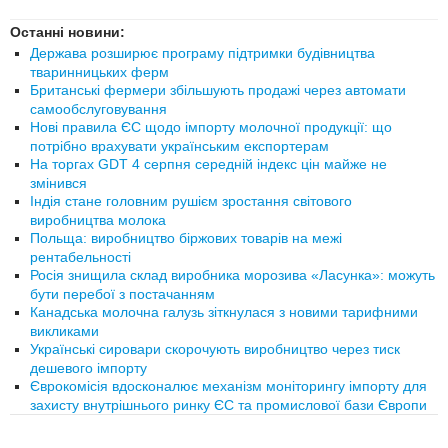
Останні новини:
Держава розширює програму підтримки будівництва
тваринницьких ферм
Британські фермери збільшують продажі через автомати
самообслуговування
Нові правила ЄС щодо імпорту молочної продукції: що
потрібно врахувати українським експортерам
На торгах GDT 4 серпня середній індекс цін майже не
змінився
Індія стане головним рушієм зростання світового
виробництва молока
Польща: виробництво біржових товарів на межі
рентабельності
Росія знищила склад виробника морозива «Ласунка»: можуть
бути перебої з постачанням
Канадська молочна галузь зіткнулася з новими тарифними
викликами
Українські сировари скорочують виробництво через тиск
дешевого імпорту
Єврокомісія вдосконалює механізм моніторингу імпорту для
захисту внутрішнього ринку ЄС та промислової бази Європи