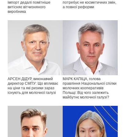
імпорт дедалі помітніше
потребує не косметичних змін,
витісняє вітчизняного
а повної реформи
виробника
АРСЕН ДІДУР, виконавчий
МАРК КАПІЦА, голова
директор СМПУ: Що впливає
правління Національної спілки
на ціни та які ризики зараз
молочних кооперативів
існують для молочної галузі
Польщі: Від чого залежить
майбутнє молочної галузі?