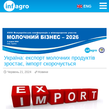
ENG
Skip to content
Україна: експорт молочних продуктів
зростає, імпорт скорочується
Червень 21, 2024
Новини