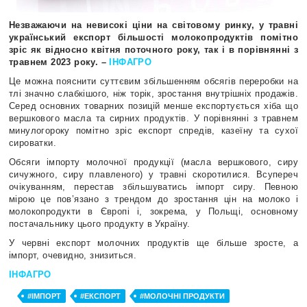
Незважаючи на невисокі ціни на світовому ринку, у травні
український експорт більшості молокопродуктів помітно
зріс як відносно квітня поточного року, так і в порівнянні з
травнем 2023 року. –
ІНФАГРО
Це можна пояснити суттєвим збільшенням обсягів переробки на
тлі значно слабкішого, ніж торік, зростання внутрішніх продажів.
Серед основних товарних позицій менше експортується хіба що
вершкового масла та сирних продуктів. У порівнянні з травнем
минулогороку помітно зріс експорт спредів, казеїну та сухої
сироватки.
Обсяги імпорту молочної продукції (масла вершкового, сиру
сичужного, сиру плавленого) у травні скоротилися. Всупереч
очікуванням, перестав збільшуватись імпорт сиру. Певною
мірою це пов’язано з трендом до зростання цін на молоко і
молокопродукти в Європі і, зокрема, у Польщі, основному
постачальнику цього продукту в Україну.
У червні експорт молочних продуктів ще більше зросте, а
імпорт, очевидно, знизиться.
ІНФАГРО
#ІМПОРТ
#ЕКСПОРТ
#МОЛОЧНІ ПРОДУКТИ