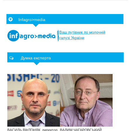
Infagro>media
Ваш
путівник
по
молочній
галузі
України
Думка експерта
ВАСИЛЬ ВІНТОНЯК, директор
ВАДИМ ЧАГАРОВСЬКИЙ,