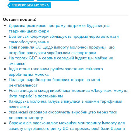
#ПЕРЕРОБКА МОЛОКА
Останні новини:
Держава розширює програму підтримки будівництва
тваринницьких ферм
Британські фермери збільшують продажі через автомати
самообслуговування
Нові правила ЄС щодо імпорту молочної продукції: що
потрібно врахувати українським експортерам
На торгах GDT 4 серпня середній індекс цін майже не
змінився
Індія стане головним рушієм зростання світового
виробництва молока
Польща: виробництво біржових товарів на межі
рентабельності
Росія знищила склад виробника морозива «Ласунка»: можуть
бути перебої з постачанням
Канадська молочна галузь зіткнулася з новими тарифними
викликами
Українські сировари скорочують виробництво через тиск
дешевого імпорту
Єврокомісія вдосконалює механізм моніторингу імпорту для
захисту внутрішнього ринку ЄС та промислової бази Європи