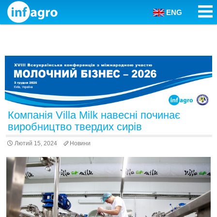
ENG
Skip to content
Компанія Villa Milk навесні починає
виробництво твердих сирів
Лютий 15, 2024
Новини