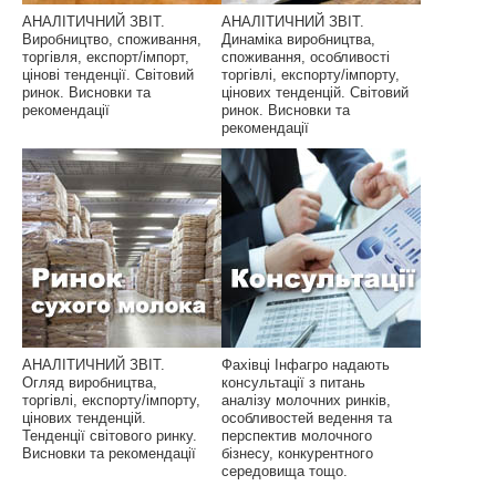
АНАЛІТИЧНИЙ ЗВІТ.
АНАЛІТИЧНИЙ ЗВІТ.
Виробництво, споживання,
Динаміка виробництва,
торгівля, експорт/імпорт,
споживання, особливості
цінові тенденції. Світовий
торгівлі, експорту/імпорту,
ринок. Висновки та
цінових тенденцій. Світовий
рекомендації
ринок. Висновки та
рекомендації
АНАЛІТИЧНИЙ ЗВІТ.
Фахівці Інфагро надають
Огляд виробництва,
консультації з питань
торгівлі, експорту/імпорту,
аналізу молочних ринків,
цінових тенденцій.
особливостей ведення та
Тенденції світового ринку.
перспектив молочного
Висновки та рекомендації
бізнесу, конкурентного
середовища тощо.