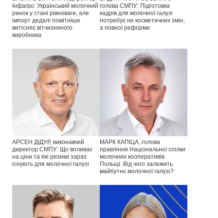
Інфагро: Український молочний
голова СМПУ: Підготовка
ринок у стані рівноваги, але
кадрів для молочної галузі
імпорт дедалі помітніше
потребує не косметичних змін,
витісняє вітчизняного
а повної реформи
виробника
АРСЕН ДІДУР, виконавчий
МАРК КАПІЦА, голова
директор СМПУ: Що впливає
правління Національної спілки
на ціни та які ризики зараз
молочних кооперативів
існують для молочної галузі
Польщі: Від чого залежить
майбутнє молочної галузі?