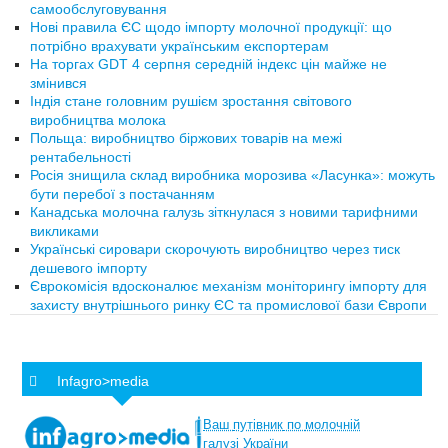
самообслуговування
Нові правила ЄС щодо імпорту молочної продукції: що
потрібно врахувати українським експортерам
На торгах GDT 4 серпня середній індекс цін майже не
змінився
Індія стане головним рушієм зростання світового
виробництва молока
Польща: виробництво біржових товарів на межі
рентабельності
Росія знищила склад виробника морозива «Ласунка»: можуть
бути перебої з постачанням
Канадська молочна галузь зіткнулася з новими тарифними
викликами
Українські сировари скорочують виробництво через тиск
дешевого імпорту
Єврокомісія вдосконалює механізм моніторингу імпорту для
захисту внутрішнього ринку ЄС та промислової бази Європи
Infagro>media
Ваш
путівник
по
молочній
галузі
України