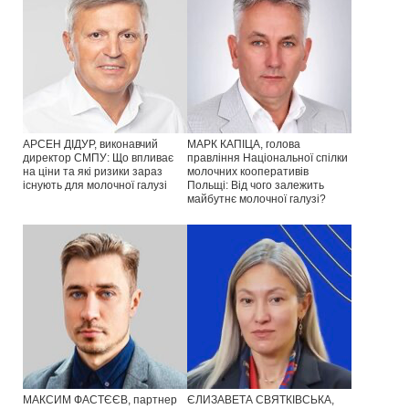
АРСЕН ДІДУР, виконавчий
МАРК КАПІЦА, голова
директор СМПУ: Що впливає
правління Національної спілки
на ціни та які ризики зараз
молочних кооперативів
існують для молочної галузі
Польщі: Від чого залежить
майбутнє молочної галузі?
МАКСИМ ФАСТЄЄВ, партнер
ЄЛИЗАВЕТА СВЯТКІВСЬКА,