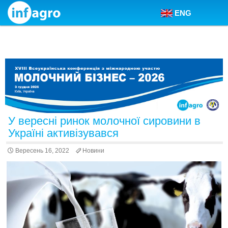
ENG
Skip to content
У вересні ринок молочної сировини в
Україні активізувався
Вересень 16, 2022
Новини