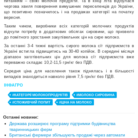
питанням – свіжі молочні продукти. Та в кінці літа відбулася
чергова хвиля повернення вимушених переселенців до України,
що позитивно позначилось і на продажах категорії на початку
вересня.
Таким чином, виробники всіх категорій молочних продуктів
відчули потребу в додаткових обсягах сировини, що призвело
до помітного зростання закупівельних цін на сире молоко.
За останні 3-4 тижні вартість сирого молока с/г підприємств в
Україні встигла підвищитись на 30-40 копійок. В середині місяця
діапазон заготівельних цін для молока с/г підприємств вже
переважно складає 10,2-11,5 грн/кг без ПДВ.
Середня ціна для населення також піднялась і в більшості
випадків знаходиться навколо рівня 7,5 грн/кг без ПДВ.
ІНФАГРО
#КАТЕГОРІЇ МОЛОКОПРОДУКТІВ
#МОЛОКО СИРОВИНА
#СПОЖИВЧИЙ ПОПИТ
#ЦІНА НА МОЛОКО
Останні новини:
Держава розширює програму підтримки будівництва
тваринницьких ферм
Британські фермери збільшують продажі через автомати