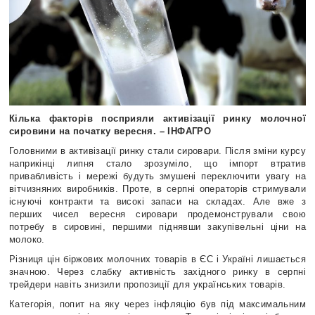
Кілька факторів посприяли активізації ринку молочної
сировини на початку вересня. – ІНФАГРО
Головними в активізації ринку стали сировари. Після зміни курсу
наприкінці липня стало зрозуміло, що імпорт втратив
привабливість і мережі будуть змушені переключити увагу на
вітчизняних виробників. Проте, в серпні операторів стримували
існуючі контракти та високі запаси на складах. Але вже з
перших чисел вересня сировари продемонстрували свою
потребу в сировині, першими піднявши закупівельні ціни на
молоко.
Різниця цін біржових молочних товарів в ЄС і Україні лишається
значною. Через слабку активність західного ринку в серпні
трейдери навіть знизили пропозиції для українських товарів.
Категорія, попит на яку через інфляцію був під максимальним