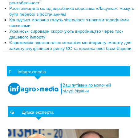
рентабельності
Росія знищила склад виробника морозива «Ласунка»: можуть
бути перебої з постачанням
Канадська молочна галузь зіткнулася з новими тарифними
викликами
Українські сировари скорочують виробництво через тиск
дешевого імпорту
Єврокомісія вдосконалює механізм моніторингу імпорту для
захисту внутрішнього ринку ЄС та промислової бази Європи
Infagro>media
Ваш
путівник
по
молочній
галузі
України
Думка експерта