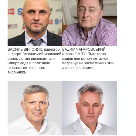
ВАСИЛЬ ВІНТОНЯК, директор
ВАДИМ ЧАГАРОВСЬКИЙ,
Інфагро: Український молочний
голова СМПУ: Підготовка
ринок у стані рівноваги, але
кадрів для молочної галузі
імпорт дедалі помітніше
потребує не косметичних змін,
витісняє вітчизняного
а повної реформи
виробника