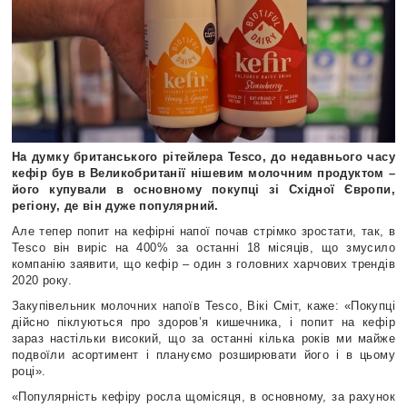
На думку британського рітейлера Tesco, до недавнього часу
кефір був в Великобританії нішевим молочним продуктом –
його купували в основному покупці зі Східної Європи,
регіону, де він дуже популярний.
Але тепер попит на кефірні напої почав стрімко зростати, так, в
Tesco він виріс на 400% за останні 18 місяців, що змусило
компанію заявити, що кефір – один з головних харчових трендів
2020 року.
Закупівельник молочних напоїв Tesco, Вікі Сміт, каже: «Покупці
дійсно піклуються про здоров’я кишечника, і попит на кефір
зараз настільки високий, що за останні кілька років ми майже
подвоїли асортимент і плануємо розширювати його і в цьому
році».
«Популярність кефіру росла щомісяця, в основному, за рахунок