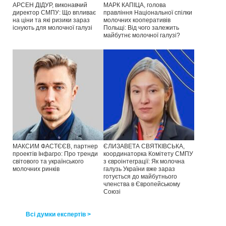
АРСЕН ДІДУР, виконавчий
МАРК КАПІЦА, голова
директор СМПУ: Що впливає
правління Національної спілки
на ціни та які ризики зараз
молочних кооперативів
існують для молочної галузі
Польщі: Від чого залежить
майбутнє молочної галузі?
МАКСИМ ФАСТЄЄВ, партнер
ЄЛИЗАВЕТА СВЯТКІВСЬКА,
проектів Інфагро: Про тренди
координаторка Комітету СМПУ
світового та українського
з євроінтеграції: Як молочна
молочних ринків
галузь України вже зараз
готується до майбутнього
членства в Європейському
Союзі
Всі думки експертів >