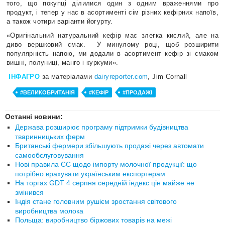
того, що покупці ділилися один з одним враженнями про
продукт, і тепер у нас в асортименті сім різних кефірних напоїв,
а також чотири варіанти йогурту.
«Оригінальний натуральний кефір має злегка кислий, але на
диво вершковий смак.
У минулому році, щоб розширити
популярність напою, ми додали в асортимент кефір зі смаком
вишні, полуниці, манго і куркуми».
ІНФАГРО
за матеріалами
dairyreporter.com
, Jim Cornall
#ВЕЛИКОБРИТАНІЯ
#КЕФІР
#ПРОДАЖІ
Останні новини:
Держава розширює програму підтримки будівництва
тваринницьких ферм
Британські фермери збільшують продажі через автомати
самообслуговування
Нові правила ЄС щодо імпорту молочної продукції: що
потрібно врахувати українським експортерам
На торгах GDT 4 серпня середній індекс цін майже не
змінився
Індія стане головним рушієм зростання світового
виробництва молока
Польща: виробництво біржових товарів на межі