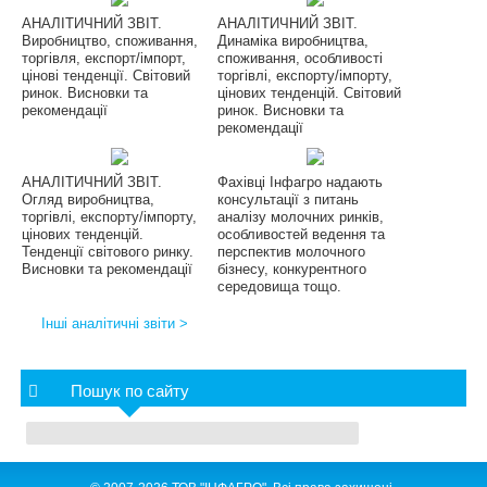
АНАЛІТИЧНИЙ ЗВІТ.
АНАЛІТИЧНИЙ ЗВІТ.
Виробництво, споживання,
Динаміка виробництва,
торгівля, експорт/імпорт,
споживання, особливості
цінові тенденції. Світовий
торгівлі, експорту/імпорту,
ринок. Висновки та
цінових тенденцій. Світовий
рекомендації
ринок. Висновки та
рекомендації
АНАЛІТИЧНИЙ ЗВІТ.
Фахівці Інфагро надають
Огляд виробництва,
консультації з питань
торгівлі, експорту/імпорту,
аналізу молочних ринків,
цінових тенденцій.
особливостей ведення та
Тенденції світового ринку.
перспектив молочного
Висновки та рекомендації
бізнесу, конкурентного
середовища тощо.
Інші аналітичні звіти >
Пошук по сайту