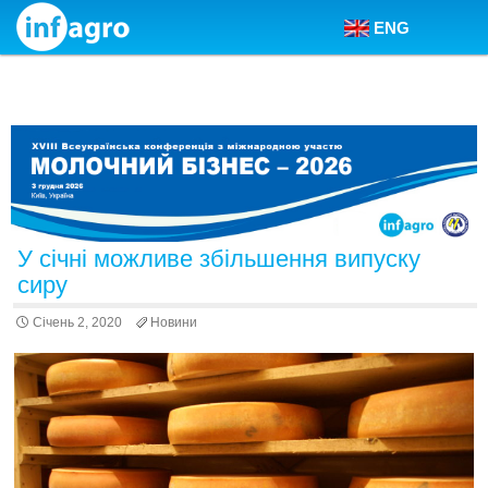
ENG
Skip to content
У січні можливе збільшення випуску
сиру
Січень 2, 2020
Новини