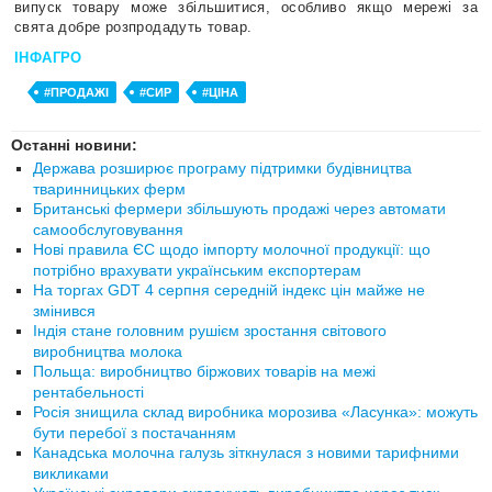
випуск товару може збільшитися, особливо якщо мережі за
свята добре розпродадуть товар.
ІНФАГРО
#ПРОДАЖІ
#СИР
#ЦІНА
Останні новини:
Держава розширює програму підтримки будівництва
тваринницьких ферм
Британські фермери збільшують продажі через автомати
самообслуговування
Нові правила ЄС щодо імпорту молочної продукції: що
потрібно врахувати українським експортерам
На торгах GDT 4 серпня середній індекс цін майже не
змінився
Індія стане головним рушієм зростання світового
виробництва молока
Польща: виробництво біржових товарів на межі
рентабельності
Росія знищила склад виробника морозива «Ласунка»: можуть
бути перебої з постачанням
Канадська молочна галузь зіткнулася з новими тарифними
викликами