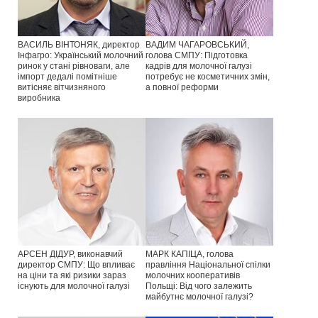
ВАСИЛЬ ВІНТОНЯК, директор
ВАДИМ ЧАГАРОВСЬКИЙ,
Інфагро: Український молочний
голова СМПУ: Підготовка
ринок у стані рівноваги, але
кадрів для молочної галузі
імпорт дедалі помітніше
потребує не косметичних змін,
витісняє вітчизняного
а повної реформи
виробника
АРСЕН ДІДУР, виконавчий
МАРК КАПІЦА, голова
директор СМПУ: Що впливає
правління Національної спілки
на ціни та які ризики зараз
молочних кооперативів
існують для молочної галузі
Польщі: Від чого залежить
майбутнє молочної галузі?