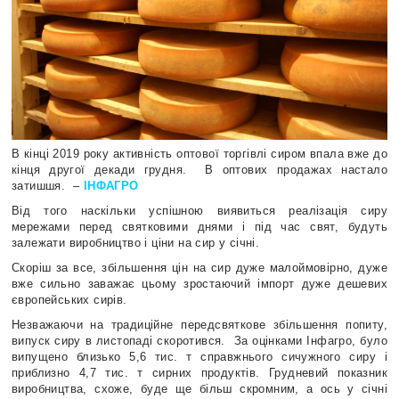
В кінці 2019 року активність оптової торгівлі сиром впала вже до
кінця другої декади грудня.
В оптових продажах настало
затишшя.
–
ІНФАГРО
Від того наскільки успішною виявиться реалізація сиру
мережами перед святковими днями і під час свят, будуть
залежати виробництво і ціни на сир у січні.
Скоріш за все, збільшення цін на сир дуже малоймовірно, дуже
вже сильно заважає цьому зростаючий імпорт дуже дешевих
європейських сирів.
Незважаючи на традиційне передсвяткове збільшення попиту,
випуск сиру в листопаді скоротився.
За оцінками Інфагро, було
випущено близько 5,6 тис. т справжнього сичужного сиру і
приблизно 4,7 тис. т сирних продуктів. Грудневий показник
виробництва, схоже, буде ще більш скромним, а ось у січні