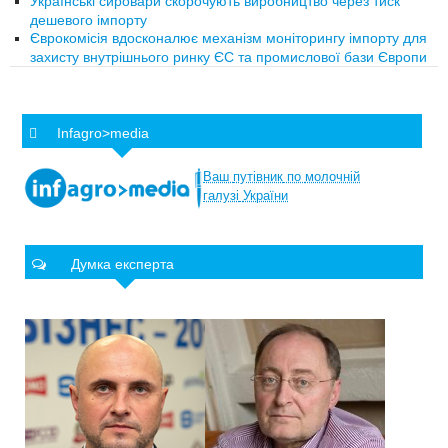
Українські сировари скорочують виробництво через тиск
дешевого імпорту
Єврокомісія вдосконалює механізм моніторингу імпорту для
захисту внутрішнього ринку ЄС та промислової бази Європи
Infagro>media
Ваш
путівник
по
молочній
галузі
України
Думка експерта