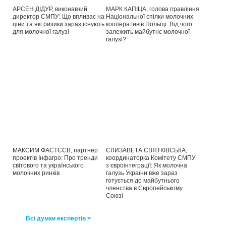
АРСЕН ДІДУР, виконавчий
МАРК КАПІЦА, голова правління
директор СМПУ: Що впливає на
Національної спілки молочних
ціни та які ризики зараз існують
кооперативів Польщі: Від чого
для молочної галузі
залежить майбутнє молочної
галузі?
МАКСИМ ФАСТЄЄВ, партнер
ЄЛИЗАВЕТА СВЯТКІВСЬКА,
проектів Інфагро: Про тренди
координаторка Комітету СМПУ
світового та українського
з євроінтеграції: Як молочна
молочних ринків
галузь України вже зараз
готується до майбутнього
членства в Європейському
Союзі
Всі думки експертів >