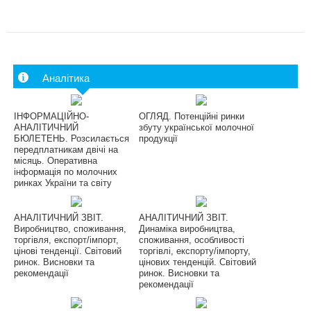
Аналітика
ІНФОРМАЦІЙНО-
ОГЛЯД. Потенційні ринки
АНАЛІТИЧНИЙ
збуту української молочної
БЮЛЕТЕНЬ. Розсилається
продукції
передплатникам двічі на
місяць. Оперативна
інформація по молочних
ринках України та світу
АНАЛІТИЧНИЙ ЗВІТ.
АНАЛІТИЧНИЙ ЗВІТ.
Виробництво, споживання,
Динаміка виробництва,
торгівля, експорт/імпорт,
споживання, особливості
цінові тенденції. Світовий
торгівлі, експорту/імпорту,
ринок. Висновки та
цінових тенденцій. Світовий
рекомендації
ринок. Висновки та
рекомендації