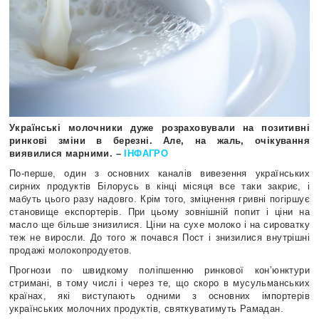
Українські молочники дуже розраховували на позитивні
ринкові зміни в березні. Але, на жаль, очікування
виявилися марними. –
ІНФАГРО
По-перше, один з основних каналів вивезення українських
сирних продуктів Білорусь в кінці місяця все таки закриє, і
мабуть цього разу надовго. Крім того, зміцнення гривні погіршує
становище експортерів. При цьому зовнішній попит і ціни на
масло ще більше знизилися. Ціни на сухе молоко і на сироватку
теж не виросли. До того ж почався Пост і знизилися внутрішні
продажі молокопродуетов.
Прогнози по швидкому поліпшенню ринкової кон’юнктури
стримані, в тому числі і через те, що скоро в мусульманських
країнах, які виступають одними з основних імпортерів
українських молочних продуктів, святкуватимуть Рамадан.