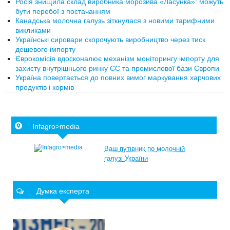
Росія знищила склад виробника морозива «Ласунка»: можуть
бути перебої з постачанням
Канадська молочна галузь зіткнулася з новими тарифними
викликами
Українські сировари скорочують виробництво через тиск
дешевого імпорту
Єврокомісія вдосконалює механізм моніторингу імпорту для
захисту внутрішнього ринку ЄС та промислової бази Європи
Україна повертається до повних вимог маркування харчових
продуктів і кормів
Infagro>media
Ваш
путівник
по
молочній
галузі
України
Думка експерта