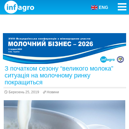
ENG
Skip to content
З початком сезону “великого молока”
ситуація на молочному ринку
покращиться
Березень 25, 2019
Новини