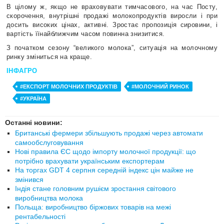
В цілому ж, якщо не враховувати тимчасового, на час Посту,
скорочення, внутрішні продажі молокопродуктів виросли і при
досить високих цінах, активні. Зростає пропозиція сировини, і
вартість їїнайближчим часом повинна знизитися.
З початком сезону “великого молока”, ситуація на молочному
ринку зміниться на краще.
ІНФАГРО
#ЕКСПОРТ МОЛОЧНИХ ПРОДУКТІВ
#МОЛОЧНИЙ РИНОК
#УКРАЇНА
Останні новини:
Британські фермери збільшують продажі через автомати
самообслуговування
Нові правила ЄС щодо імпорту молочної продукції: що
потрібно врахувати українським експортерам
На торгах GDT 4 серпня середній індекс цін майже не
змінився
Індія стане головним рушієм зростання світового
виробництва молока
Польща: виробництво біржових товарів на межі
рентабельності