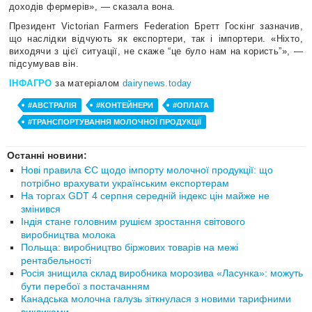
доходів фермерів», — сказала вона.
Президент Victorian Farmers Federation Бретт Госкінг зазначив,
що наслідки відчують як експортери, так і імпортери. «Ніхто,
виходячи з цієї ситуації, не скаже “це було нам на користь”», —
підсумував він.
ІНФАГРО
за матеріалом
dairynews.today
#АВСТРАЛІЯ
#КОНТЕЙНЕРИ
#ОПЛАТА
#ТРАНСПОРТУВАННЯ МОЛОЧНОЇ ПРОДУКЦІЇ
Останні новини:
Нові правила ЄС щодо імпорту молочної продукції: що
потрібно врахувати українським експортерам
На торгах GDT 4 серпня середній індекс цін майже не
змінився
Індія стане головним рушієм зростання світового
виробництва молока
Польща: виробництво біржових товарів на межі
рентабельності
Росія знищила склад виробника морозива «Ласунка»: можуть
бути перебої з постачанням
Канадська молочна галузь зіткнулася з новими тарифними