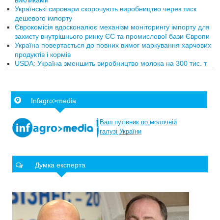
викликами
Українські сировари скорочують виробництво через тиск
дешевого імпорту
Єврокомісія вдосконалює механізм моніторингу імпорту для
захисту внутрішнього ринку ЄС та промислової бази Європи
Україна повертається до повних вимог маркування харчових
продуктів і кормів
USDA: Україна зменшить виробництво молока на 300 тис. т
Infagro>media
Ваш
путівник
по
молочній
галузі
України
Думка експерта