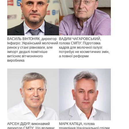
ВАСИЛЬ ВІНТОНЯК, директор
ВАДИМ ЧАГАРОВСЬКИЙ,
Інфагро: Український молочний
голова СМПУ: Підготовка
ринок у стані рівноваги, але
кадрів для молочної галузі
імпорт дедалі помітніше
потребує не косметичних змін,
витісняє вітчизняного
а повної реформи
виробника
АРСЕН ДІДУР, виконавчий
МАРК КАПІЦА, голова
директор СМПУ: Що впливає
правління Національної спілки