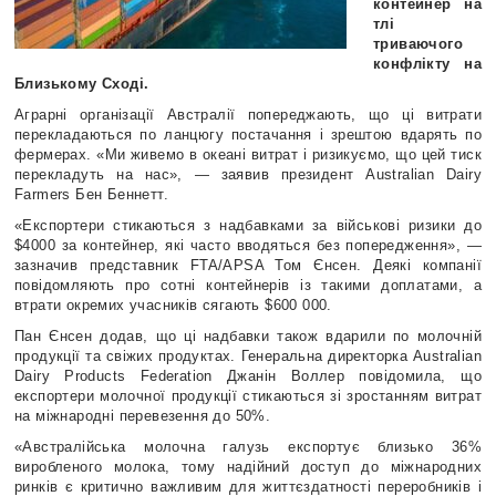
контейнер на
тлі
триваючого
конфлікту на
Близькому Сході.
Аграрні організації Австралії попереджають, що ці витрати
перекладаються по ланцюгу постачання і зрештою вдарять по
фермерах. «Ми живемо в океані витрат і ризикуємо, що цей тиск
перекладуть на нас», — заявив президент Australian Dairy
Farmers Бен Беннетт.
«Експортери стикаються з надбавками за військові ризики до
$4000 за контейнер, які часто вводяться без попередження», —
зазначив представник FTA/APSA Том Єнсен. Деякі компанії
повідомляють про сотні контейнерів із такими доплатами, а
втрати окремих учасників сягають $600 000.
Пан Єнсен додав, що ці надбавки також вдарили по молочній
продукції та свіжих продуктах. Генеральна директорка Australian
Dairy Products Federation Джанін Воллер повідомила, що
експортери молочної продукції стикаються зі зростанням витрат
на міжнародні перевезення до 50%.
«Австралійська молочна галузь експортує близько 36%
виробленого молока, тому надійний доступ до міжнародних
ринків є критично важливим для життєздатності переробників і