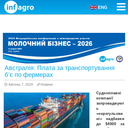
ENG
Skip to content
Австралія: Плата за транспортування
б’є по фермерах
Квітень 7, 2026
Новини
Судноплавні
компанії
запроваджуют
ь
«нерегульова
ні» надбавки
до $4000 за