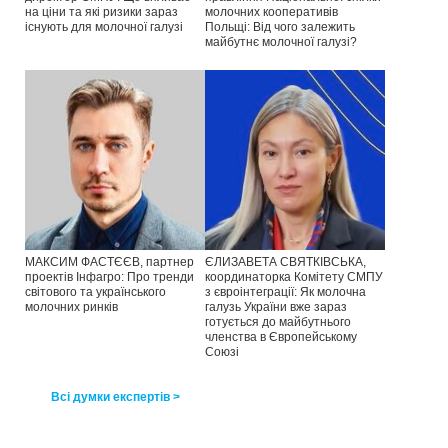
на ціни та які ризики зараз
молочних кооперативів
існують для молочної галузі
Польщі: Від чого залежить
майбутнє молочної галузі?
МАКСИМ ФАСТЄЄВ, партнер
ЄЛИЗАВЕТА СВЯТКІВСЬКА,
проектів Інфагро: Про тренди
координаторка Комітету СМПУ
світового та українського
з євроінтеграції: Як молочна
молочних ринків
галузь України вже зараз
готується до майбутнього
членства в Європейському
Союзі
Всі думки експертів >