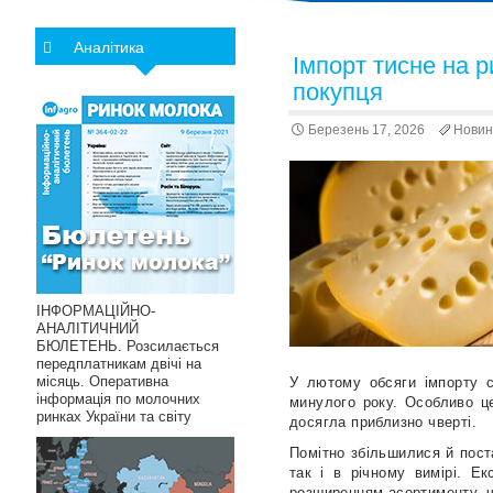
Аналітика
Імпорт тисне на р
покупця
Березень 17, 2026
Новин
ІНФОРМАЦІЙНО-
АНАЛІТИЧНИЙ
БЮЛЕТЕНЬ. Розсилається
передплатникам двічі на
місяць. Оперативна
У лютому обсяги імпорту с
інформація по молочних
минулого року. Особливо це
ринках України та світу
досягла приблизно чверті.
Помітно збільшилися й поста
так і в річному вимірі. Е
розширенням асортименту, ч