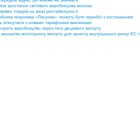
ередній індекс цін майже не змінився
ієм зростання світового виробництва молока
жових товарів на межі рентабельності
обника морозива «Ласунка»: можуть бути перебої з постачанням
ь зіткнулася з новими тарифними викликами
рочують виробництво через тиск дешевого імпорту
 механізм моніторингу імпорту для захисту внутрішнього ринку ЄС 