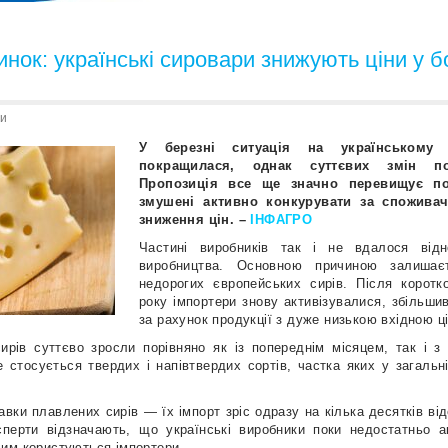
инок: українські сировари знижують ціни у б
и
У березні ситуація на українському
покращилася, однак суттєвих змін п
Пропозиція все ще значно перевищує по
змушені активно конкурувати за споживач
зниження цін. –
ІНФАГРО
Частині виробників так і не вдалося відн
виробництва. Основною причиною залишає
недорогих європейських сирів. Після коротк
року імпортери знову активізувалися, збільши
за рахунок продукції з дуже низькою вхідною ц
ирів суттєво зросли порівняно як із попереднім місяцем, так і з
 стосується твердих і напівтвердих сортів, частка яких у загальні
вки плавлених сирів — їх імпорт зріс одразу на кілька десятків від
ксперти відзначають, що українські виробники поки недостатньо 
им користуються імпортери.