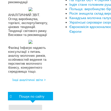
На торгах GDT 4 серпня с
рекомендації
Індія стане головним руш
Польща: виробництво бір
Росія знищила склад вир
АНАЛІТИЧНИЙ ЗВІТ.
Канадська молочна галуз
Огляд виробництва,
Українські сировари ско
торгівлі, експорту/імпорту,
Єврокомісія вдосконалює
цінових тенденцій.
Тенденції світового ринку.
Європи
Висновки та рекомендації
Фахівці Інфагро надають
консультації з питань
аналізу молочних ринків,
особливостей ведення та
перспектив молочного
бізнесу, конкурентного
середовища тощо.
Інші аналітичні звіти >
Пошук по сайту