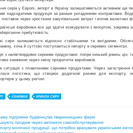
ня сирів у Європі, імпорт в Україну залишатиметься активним ще п
тиві надходитиме продукція за раніше укладеними контрактами. Вод
 поставок через зростання закупівельних витрат і вплив валютних ф
раїнські виробники все ще здатні конкурувати з імпортом, зокрема з
зберігаючи прибутковість.
ькі сири залишаються відносно стабільними та вигідними. Обсяг
аміку, хоча й суттєво поступаються імпорту в окремих сегментах.
 з напівтвердими сирними продуктами: попри низький рівень цін, їх
иве зниження через зміну пріоритетів виробників.
 ситуація з плавленими сирними продуктами. Через загострення б
лася логістика, що створює додаткові ризики для експорту, о
ортерів у цьому регіоні.
РТ
#ЗНИЖКИ
#РИНОК СИРУ
аму підтримки будівництва тваринницьких ферм
ьшують продажі через автомати самообслуговування
порту молочної продукції: що потрібно врахувати українським експ