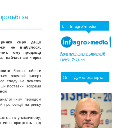
оротьбі за
Infagro>media
 ринку сиру дещо
оки не відбулося.
пит, тому продавці
Ваш
путівник
по
молочній
а, найчастіше через
галузі
України
овити бажані обсяги
ться значний імпорт
Думка експерта
ого спаду на початку
вши поставки, зокрема
іною.
 аналогічним періодом
й пропозиції на ринку
сотків як у місячному,
активно працюють над