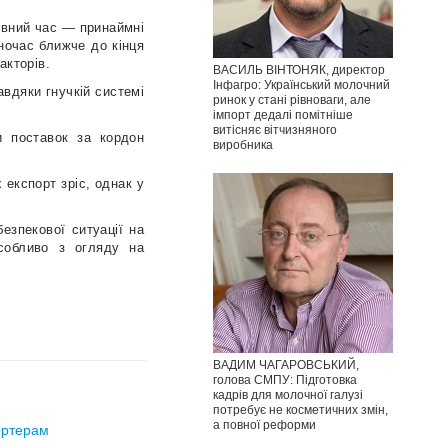
евний час — принаймні
ночас ближче до кінця
акторів.
ВАСИЛЬ ВІНТОНЯК, директор
Інфагро: Український молочний
авдяки гнучкій системі
ринок у стані рівноваги, але
імпорт дедалі помітніше
витісняє вітчизняного
и поставок за кордон
виробника
 експорт зріс, однак у
езпекової ситуації на
собливо з огляду на
ВАДИМ ЧАГАРОВСЬКИЙ,
голова СМПУ: Підготовка
кадрів для молочної галузі
потребує не косметичних змін,
а повної реформи
ортерам