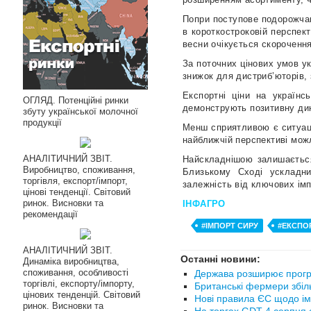
Попри поступове подорожчан
в короткостроковій перспек
весни очікується скорочення
За поточних цінових умов ук
знижок для дистриб’юторів, 
Експортні ціни на українс
ОГЛЯД. Потенційні ринки
демонструють позитивну дин
збуту української молочної
продукції
Менш сприятливою є ситуація
найближчій перспективі можл
АНАЛІТИЧНИЙ ЗВІТ.
Найскладнішою залишається
Виробництво, споживання,
Близькому Сході ускладни
торгівля, експорт/імпорт,
залежність від ключових імп
цінові тенденції. Світовий
ринок. Висновки та
ІНФАГРО
рекомендації
#ІМПОРТ СИРУ
#ЕКСПО
АНАЛІТИЧНИЙ ЗВІТ.
Останні новини:
Динаміка виробництва,
споживання, особливості
Держава розширює прогр
торгівлі, експорту/імпорту,
Британські фермери збіл
цінових тенденцій. Світовий
Нові правила ЄС щодо ім
ринок. Висновки та