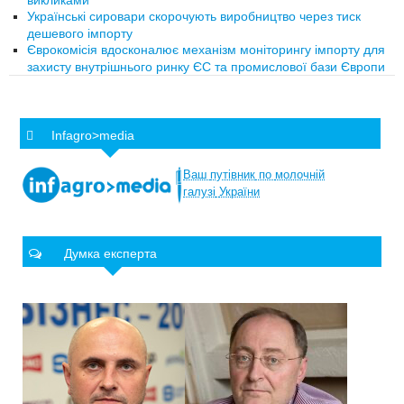
викликами
Українські сировари скорочують виробництво через тиск
дешевого імпорту
Єврокомісія вдосконалює механізм моніторингу імпорту для
захисту внутрішнього ринку ЄС та промислової бази Європи
Infagro>media
Ваш
путівник
по
молочній
галузі
України
Думка експерта