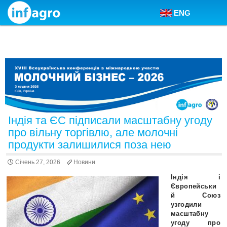
ENG
Skip to content
Індія та ЄС підписали масштабну угоду
про вільну торгівлю, але молочні
продукти залишилися поза нею
Січень 27, 2026
Новини
Індія і
Європейськи
й Союз
узгодили
масштабну
угоду про