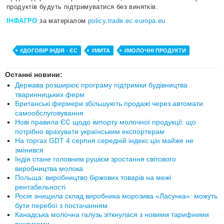
продуктів будуть підтримуватися без винятків.
ІНФАГРО
за матеріалом
policy.trade.ec.europa.eu
#ДОГОВІР ІНДІЯ - ЄС
#МИТА
#МОЛОЧНІ ПРОДУКТИ
Останні новини:
Держава розширює програму підтримки будівництва
тваринницьких ферм
Британські фермери збільшують продажі через автомати
самообслуговування
Нові правила ЄС щодо імпорту молочної продукції: що
потрібно врахувати українським експортерам
На торгах GDT 4 серпня середній індекс цін майже не
змінився
Індія стане головним рушієм зростання світового
виробництва молока
Польща: виробництво біржових товарів на межі
рентабельності
Росія знищила склад виробника морозива «Ласунка»: можуть
бути перебої з постачанням
Канадська молочна галузь зіткнулася з новими тарифними