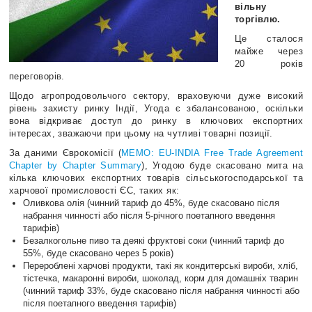
вільну
торгівлю.
Це сталося
майже через
20 років
переговорів.
Щодо агропродовольчого сектору, враховуючи дуже високий
рівень захисту ринку Індії, Угода є збалансованою, оскільки
вона відкриває доступ до ринку в ключових експортних
інтересах, зважаючи при цьому на чутливі товарні позиції.
За даними Єврокомісії (
MEMO: EU-INDIA Free Trade Agreement
Chapter by Chapter Summary
), Угодою буде скасовано мита на
кілька ключових експортних товарів сільськогосподарської та
харчової промисловості ЄС, таких як:
Оливкова олія (чинний тариф до 45%, буде скасовано після
набрання чинності або після 5-річного поетапного введення
тарифів)
Безалкогольне пиво та деякі фруктові соки (чинний тариф до
55%, буде скасовано через 5 років)
Перероблені харчові продукти, такі як кондитерські вироби, хліб,
тістечка, макаронні вироби, шоколад, корм для домашніх тварин
(чинний тариф 33%, буде скасовано після набрання чинності або
після поетапного введення тарифів)