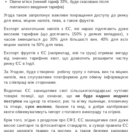
Овече м’ясо (чинний тариф 33%, буде скасовано після
поетапного введення тарифів)
Угода також запропонує важливе покращення доступу до ринку
для вина, міцних напоїв, пива, а також фруктів.
Експорт алкогольних напоїв з ЄС, які наразі підлягають дуже
високим тарифам (що досягають 150% у деяких випадках), з
часом зменшиться до 30% для більшості вин, 40% для всіх
міцних напоїв та 50% для пива.
Експорт фруктів з ЄС (наприклад, ківі та груш) отримає вигоду
від значних тарифних квот, що дозволить розширити частку
ринку ЄС в Індії.
За Угодою, буде створено робочу групу з питань вин та міцних
напоїв, яка слугуватиме платформою для обміну інформацією
та співпраці між сторонами.
Водночас ЄС захищатиме свої сільськогосподарські чутливі
товарні позиції, що означає, що
не буде надано жодних
поступок
на цукор та етанол, рис та м’яку пшеницю, яловичину
та птицю,
сухе молоко
, банани та мед; а добре калібровані
квоти обмежуватимуть імпорт столового винограду та огірків.
Крім того, згідно з розділом про СФЗ, ЄС захищатиме свої дуже
високі санітарні та фітосанітарні стандарти, а суворі правила ЄС
щодо здоров’я тварин та рослин, а також безпеки харчових