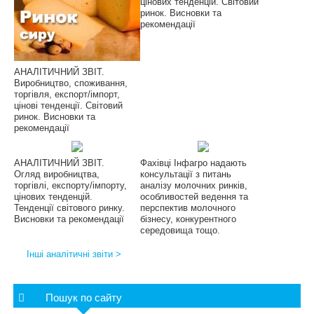
цінових тенденцій. Світовий
ринок. Висновки та
рекомендації
АНАЛІТИЧНИЙ ЗВІТ.
Виробництво, споживання,
торгівля, експорт/імпорт,
цінові тенденції. Світовий
ринок. Висновки та
рекомендації
АНАЛІТИЧНИЙ ЗВІТ.
Фахівці Інфагро надають
Огляд виробництва,
консультації з питань
торгівлі, експорту/імпорту,
аналізу молочних ринків,
цінових тенденцій.
особливостей ведення та
Тенденції світового ринку.
перспектив молочного
Висновки та рекомендації
бізнесу, конкурентного
середовища тощо.
Інші аналітичні звіти >
Пошук по сайту