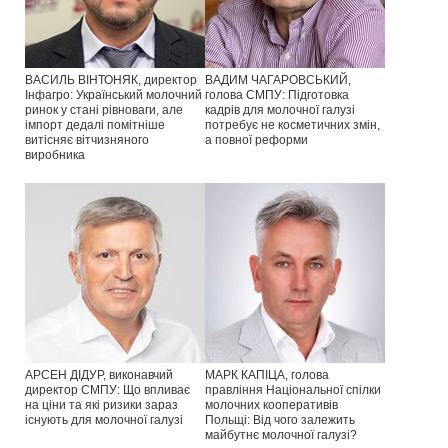
ВАСИЛЬ ВІНТОНЯК, директор
ВАДИМ ЧАГАРОВСЬКИЙ,
Інфагро: Український молочний
голова СМПУ: Підготовка
ринок у стані рівноваги, але
кадрів для молочної галузі
імпорт дедалі помітніше
потребує не косметичних змін,
витісняє вітчизняного
а повної реформи
виробника
АРСЕН ДІДУР, виконавчий
МАРК КАПІЦА, голова
директор СМПУ: Що впливає
правління Національної спілки
на ціни та які ризики зараз
молочних кооперативів
існують для молочної галузі
Польщі: Від чого залежить
майбутнє молочної галузі?