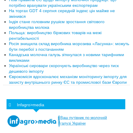
потрібно врахувати українським експортерам
На торгах GDT 4 серпня середній індекс цін майже не
змінився
Індія стане головним рушієм зростання світового
виробництва молока
Польща: виробництво біржових товарів на межі
рентабельності
Росія знищила склад виробника морозива «Ласунка»: можуть
бути перебої з постачанням
Канадська молочна галузь зіткнулася з новими тарифними
викликами
Українські сировари скорочують виробництво через тиск
дешевого імпорту
Єврокомісія вдосконалює механізм моніторингу імпорту для
захисту внутрішнього ринку ЄС та промислової бази Європи
Infagro>media
Ваш
путівник
по
молочній
галузі
України