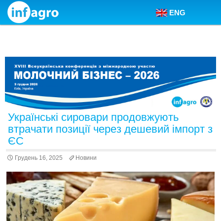
ENG
Skip to content
Українські сировари продовжують
втрачати позиції через дешевий імпорт з
ЄС
Грудень 16, 2025
Новини