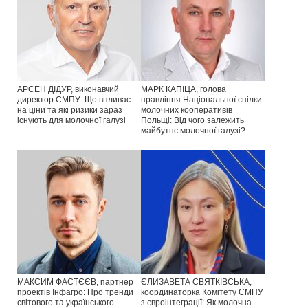
АРСЕН ДІДУР, виконавчий
МАРК КАПІЦА, голова
директор СМПУ: Що впливає
правління Національної спілки
на ціни та які ризики зараз
молочних кооперативів
існують для молочної галузі
Польщі: Від чого залежить
майбутнє молочної галузі?
МАКСИМ ФАСТЄЄВ, партнер
ЄЛИЗАВЕТА СВЯТКІВСЬКА,
проектів Інфагро: Про тренди
координаторка Комітету СМПУ
світового та українського
з євроінтеграції: Як молочна