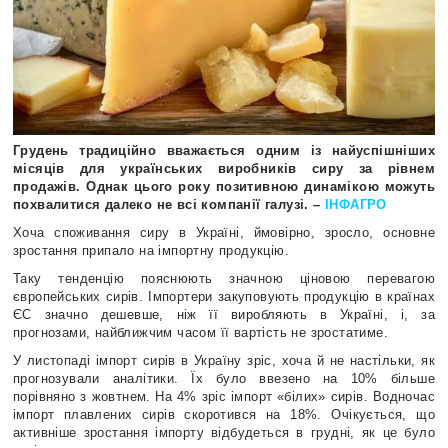
Грудень традиційно вважається одним із найуспішніших
місяців для українських виробників сиру за рівнем
продажів. Однак цього року позитивною динамікою можуть
похвалитися далеко не всі компанії галузі. –
ІНФАГРО
Хоча споживання сиру в Україні, ймовірно, зросло, основне
зростання припало на імпортну продукцію.
Таку тенденцію пояснюють значною ціновою перевагою
європейських сирів. Імпортери закуповують продукцію в країнах
ЄС значно дешевше, ніж її виробляють в Україні, і, за
прогнозами, найближчим часом її вартість не зростатиме.
У листопаді імпорт сирів в Україну зріс, хоча й не настільки, як
прогнозували аналітики. Їх було ввезено на 10% більше
порівняно з жовтнем. На 4% зріс імпорт «білих» сирів. Водночас
імпорт плавлених сирів скоротився на 18%. Очікується, що
активніше зростання імпорту відбудеться в грудні, як це було