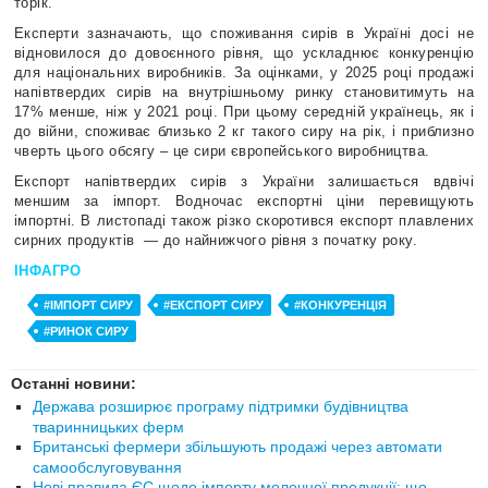
торік.
Експерти зазначають, що споживання сирів в Україні досі не
відновилося до довоєнного рівня, що ускладнює конкуренцію
для національних виробників. За оцінками, у 2025 році продажі
напівтвердих сирів на внутрішньому ринку становитимуть на
17% менше, ніж у 2021 році. При цьому середній українець, як і
до війни, споживає близько 2 кг такого сиру на рік, і приблизно
чверть цього обсягу – це сири європейського виробництва.
Експорт напівтвердих сирів з України залишається вдвічі
меншим за імпорт. Водночас експортні ціни перевищують
імпортні. В листопаді також різко скоротився експорт плавлених
сирних продуктів
— до найнижчого рівня з початку року.
ІНФАГРО
#ІМПОРТ СИРУ
#ЕКСПОРТ СИРУ
#КОНКУРЕНЦІЯ
#РИНОК СИРУ
Останні новини:
Держава розширює програму підтримки будівництва
тваринницьких ферм
Британські фермери збільшують продажі через автомати
самообслуговування
Нові правила ЄС щодо імпорту молочної продукції: що