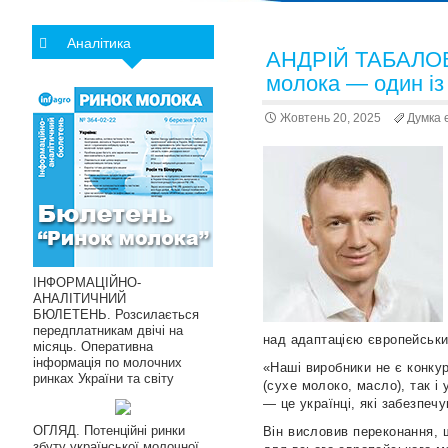
Аналітика
АНДРІЙ ТАБАЛОВ,
молока — один із
Жовтень 20, 2025
Думка 
ІНФОРМАЦІЙНО-
АНАЛІТИЧНИЙ
БЮЛЕТЕНЬ. Розсилається
передплатникам двічі на
над адаптацією європейськи
місяць. Оперативна
інформація по молочних
«Наші виробники не є конку
ринках України та світу
(сухе молоко, масло), так і
— це українці, які забезпеч
ОГЛЯД. Потенційні ринки
Він висловив переконання, 
збуту української молочної