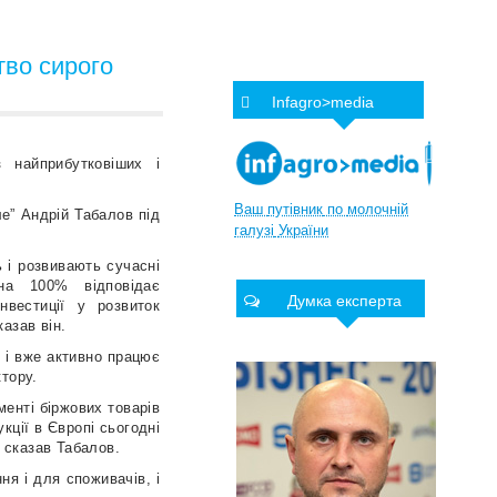
во сирого
Infagro>media
 найприбутковіших і
Ваш
путівник
по
молочній
е” Андрій Табалов під
галузі
України
 і розвивають сучасні
на 100% відповідає
Думка експерта
нвестиції у розвиток
азав він.
 і вже активно працює
тору.
енті біржових товарів
кції в Європі сьогодні
— сказав Табалов.
я і для споживачів, і