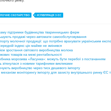
олочного ринку.
ЛОЧНЕ СКОТАРСТВО
#СПІВПРАЦЯ З ЄС
аму підтримки будівництва тваринницьких ферм
ьшують продажі через автомати самообслуговування
порту молочної продукції: що потрібно врахувати українським експ
ередній індекс цін майже не змінився
ієм зростання світового виробництва молока
жових товарів на межі рентабельності
обника морозива «Ласунка»: можуть бути перебої з постачанням
ь зіткнулася з новими тарифними викликами
рочують виробництво через тиск дешевого імпорту
 механізм моніторингу імпорту для захисту внутрішнього ринку ЄС 