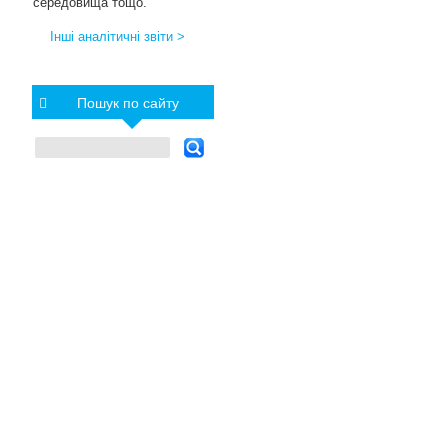
середовища тощо.
Інші аналітичні звіти >
Пошук по сайту