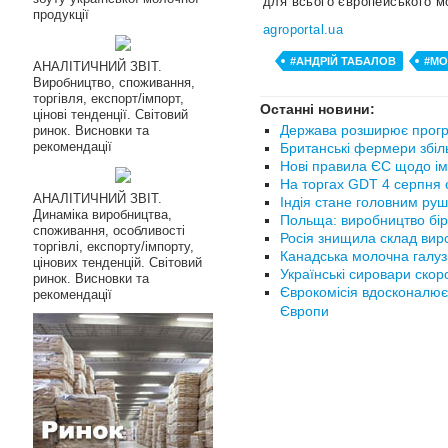
для всього європейського м
продукції
agroportal.ua
#АНДРІЙ ТАБАЛОВ
#МО
АНАЛІТИЧНИЙ ЗВІТ.
Виробництво, споживання,
торгівля, експорт/імпорт,
Останні новини:
цінові тенденції. Світовий
Держава розширює прогр
ринок. Висновки та
рекомендації
Британські фермери збіл
Нові правила ЄС щодо ім
На торгах GDT 4 серпня с
АНАЛІТИЧНИЙ ЗВІТ.
Індія стане головним руш
Динаміка виробництва,
Польща: виробництво бір
споживання, особливості
Росія знищила склад вир
торгівлі, експорту/імпорту,
Канадська молочна галуз
цінових тенденцій. Світовий
Українські сировари ско
ринок. Висновки та
Єврокомісія вдосконалює
рекомендації
Європи