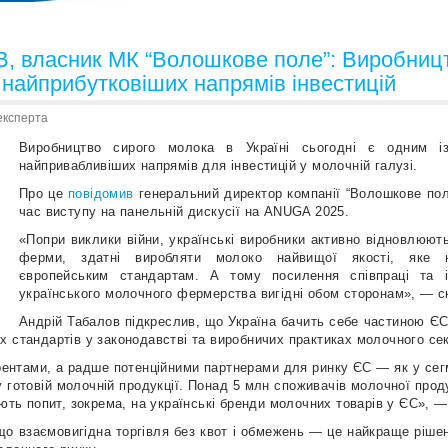
 власник МК “Волошкове поле”: Виробницт
 найприбутковіших напрямів інвестицій
експерта
Виробництво сирого молока в Україні сьогодні є одним із
найпривабливіших напрямів для інвестицій у молочній галузі.
Про це
повідомив
генеральний директор компанії “Волошкове пол
час виступу на панельній дискусії на ANUGA 2025.
«Попри виклики війни, українські виробники активно відновлюють
ферми, здатні виробляти молоко найвищої якості, яке 
європейським стандартам. А тому посилення співпраці та і
українського молочного фермерства вигідні обом сторонам», — ск
Андрій Табалов підкреслив, що Україна бачить себе частиною ЄС
х стандартів у законодавстві та виробничих практиках молочного сек
рентами, а радше потенційними партнерами для ринку ЄС — як у сегм
 у готовій молочній продукції. Понад 5 млн споживачів молочної проду
ують попит, зокрема, на українські бренди молочних товарів у ЄС», 
що взаємовигідна торгівля без квот і обмежень — це найкраще рішенн