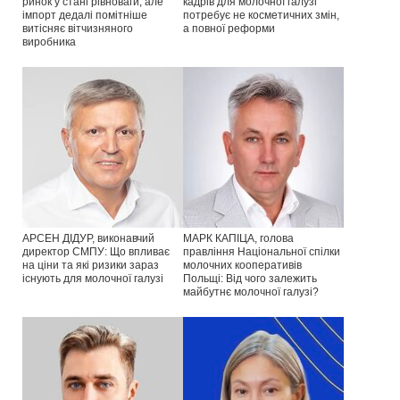
ринок у стані рівноваги, але
кадрів для молочної галузі
імпорт дедалі помітніше
потребує не косметичних змін,
витісняє вітчизняного
а повної реформи
виробника
АРСЕН ДІДУР, виконавчий
МАРК КАПІЦА, голова
директор СМПУ: Що впливає
правління Національної спілки
на ціни та які ризики зараз
молочних кооперативів
існують для молочної галузі
Польщі: Від чого залежить
майбутнє молочної галузі?