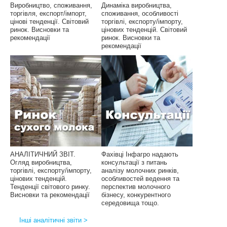
Виробництво, споживання,
Динаміка виробництва,
торгівля, експорт/імпорт,
споживання, особливості
цінові тенденції. Світовий
торгівлі, експорту/імпорту,
ринок. Висновки та
цінових тенденцій. Світовий
рекомендації
ринок. Висновки та
рекомендації
АНАЛІТИЧНИЙ ЗВІТ.
Фахівці Інфагро надають
Огляд виробництва,
консультації з питань
торгівлі, експорту/імпорту,
аналізу молочних ринків,
цінових тенденцій.
особливостей ведення та
Тенденції світового ринку.
перспектив молочного
Висновки та рекомендації
бізнесу, конкурентного
середовища тощо.
Інші аналітичні звіти >