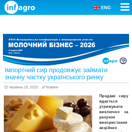
ENG
Skip to content
Імпортний сир продовжує займати
значну частку українського ринку
Червень 16, 2025
Новини
Продажі сиру
вдається
утримувати
виключно за
рахунок
використання
акційних