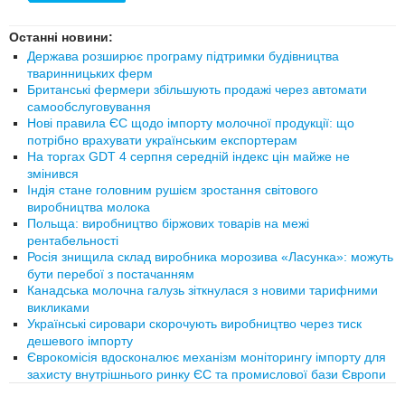
Останні новини:
Держава розширює програму підтримки будівництва
тваринницьких ферм
Британські фермери збільшують продажі через автомати
самообслуговування
Нові правила ЄС щодо імпорту молочної продукції: що
потрібно врахувати українським експортерам
На торгах GDT 4 серпня середній індекс цін майже не
змінився
Індія стане головним рушієм зростання світового
виробництва молока
Польща: виробництво біржових товарів на межі
рентабельності
Росія знищила склад виробника морозива «Ласунка»: можуть
бути перебої з постачанням
Канадська молочна галузь зіткнулася з новими тарифними
викликами
Українські сировари скорочують виробництво через тиск
дешевого імпорту
Єврокомісія вдосконалює механізм моніторингу імпорту для
захисту внутрішнього ринку ЄС та промислової бази Європи