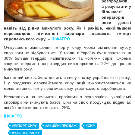
розпродажів,
а результати у
більшості
операторів
поки далекі
навіть від рівня минулого року. Як і раніше, найбільшою
перешкодою вітчизняні сировари вважають імпорт
європейського сиру. –
ІНФАГРО
Очікуваного зменшення імпорту сиру через зміцнення курсу
євро поки не відбувається. У травні в Україну було завезено на
30% більше твердих, напівтвердих та «білих» сирів. Окремо
закупки твердих і напівтвердих сирів зросли на 22% до травня
минулого року.
Імпортний сир займає досить значну частку українського ринку,
і у продажах європейського сиру акції використовуються не
менш активно, ніж у продажах сиру українського виробництва.
Незважаючи на величезні проблеми з реалізацією, українські
сировари не
знижують базові ціни на свою продукцію, водночас
акційні знижки часто сягають 25%.
ІНФАГРО
#ІМПОРТ СИРУ
#АКЦІЙНІ ПРОДАЖІ
#СИР
#ЧАСТКА РИНКУ