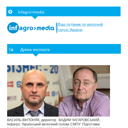
Infagro>media
Ваш
путівник
по
молочній
галузі
України
Думка експерта
ВАСИЛЬ ВІНТОНЯК, директор
ВАДИМ ЧАГАРОВСЬКИЙ,
Інфагро: Український молочний
голова СМПУ: Підготовка