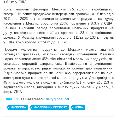
з 61 кг у США.
Хоча молочні фермери Мексики збільшили виробництво,
внутрішній попит продовжує випереджати пропозицію. У період з
2011 по 2023 рік споживання молочних продуктів на душу
населення в Мексиці зросло на 20%, порівняно з 8,3% у США.
За цей 12-річний період споживання молочних продуктів на
душу населення в обох країнах зросло на 23 кг в еквіваленті
молока. У Мексиці споживання зросло зі 111 кг до 133 кг, тоді як
у США воно зросло з 274 кг до 300 кг.
Продажі молочних продуктів до Мексики мають значний
потенціал зростання, оскільки середній громадянин Мексики
наразі споживає лише 45% тієї кількості молочних продуктів, які
споживає середній американець. Вимірювання в еквіваленті
молока використовує рідке молоко як основу для порівняння.
Рідке молоко продається як напій або переробляється на сир,
знежирене сухе молоко чи інші молочні продукти. Для довідки, з
45 кг рідкого молока виходить приблизно 5,1 кг сиру або 2,3 кг
вершкового масла, виходячи з вмісту сухих речовин у молоці з
ферм США.
ІНФАГРО
за матеріалом
dairyglobal.net
#МЕКСИКА
#МОЛОЧНИЙ ЕКСПОРТ
#США