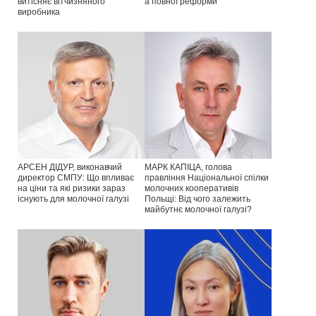
витісняє вітчизняного
а повної реформи
виробника
АРСЕН ДІДУР, виконавчий
МАРК КАПІЦА, голова
директор СМПУ: Що впливає
правління Національної спілки
на ціни та які ризики зараз
молочних кооперативів
існують для молочної галузі
Польщі: Від чого залежить
майбутнє молочної галузі?