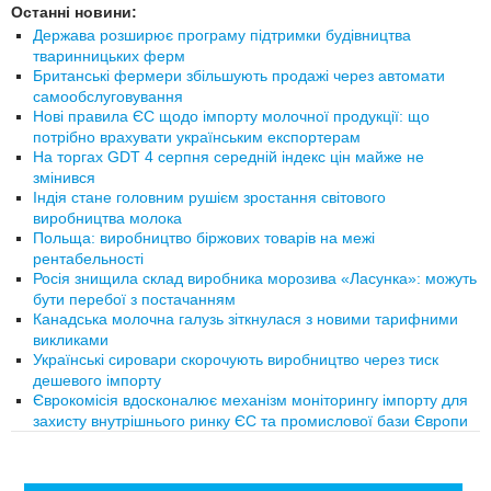
Останні новини:
Держава розширює програму підтримки будівництва
тваринницьких ферм
Британські фермери збільшують продажі через автомати
самообслуговування
Нові правила ЄС щодо імпорту молочної продукції: що
потрібно врахувати українським експортерам
На торгах GDT 4 серпня середній індекс цін майже не
змінився
Індія стане головним рушієм зростання світового
виробництва молока
Польща: виробництво біржових товарів на межі
рентабельності
Росія знищила склад виробника морозива «Ласунка»: можуть
бути перебої з постачанням
Канадська молочна галузь зіткнулася з новими тарифними
викликами
Українські сировари скорочують виробництво через тиск
дешевого імпорту
Єврокомісія вдосконалює механізм моніторингу імпорту для
захисту внутрішнього ринку ЄС та промислової бази Європи