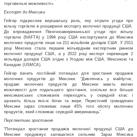
торговельні можливості».
Експорт до Мексики
Гейгер підкреслив вирішальну роль, яку зіграли угоди про
вільну торгівлю в розширенні експорту молочної продукції США.
До впровадження Північноамериканської угоди про вільну
торгівлю (NAFТА) у 1994 році США експортували до Мексики
молочних продуктів лише на 211 мільйонів доларів США. У 2011
році Мексика стала першим мільярдним експортним ринком
молочної продукції США, а у 2022 році експорт перевищив 2
мільярди доларів США згідно з Угодою між США, Мексикою та
Канадою (USMCA).
Гейгер бачить постійний потенціал для зростання продажів
молочних продуктів до Мексики. “Дивлячись у майбутнє,
продажі молочних продуктів до Мексики мають великі
можливості для подальшого зростання, оскільки все більше
мексиканських споживачів переходять у середній клас і
шукають більш якісні білки та жири. Пересічний громадянин
Мексики зараз споживає лише 45% того обсягу молочних
продуктів, який споживає середній американець”.
Перспективи зростання
“Потенціал зростання продажів молочної продукції США до
Мексики продовжує залишатися сильним. Зараз Мексика