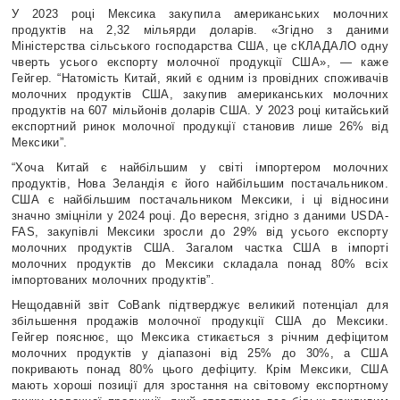
У 2023 році Мексика закупила американських молочних
продуктів на 2,32 мільярди доларів. «Згідно з даними
Міністерства сільського господарства США, це сКЛАДАЛО одну
чверть усього експорту молочної продукції США», — каже
Гейгер. “Натомість Китай, який є одним із провідних споживачів
молочних продуктів США, закупив американських молочних
продуктів на 607 мільйонів доларів США. У 2023 році китайський
експортний ринок молочної продукції становив лише 26% від
Мексики”.
“Хоча Китай є найбільшим у світі імпортером молочних
продуктів, Нова Зеландія є його найбільшим постачальником.
США є найбільшим постачальником Мексики, і ці відносини
значно зміцніли у 2024 році. До вересня, згідно з даними USDA-
FAS, закупівлі Мексики зросли до 29% від усього експорту
молочних продуктів США. Загалом частка США в імпорті
молочних продуктів до Мексики складала понад 80% всіх
імпортованих молочних продуктів”.
Нещодавній звіт CoBank підтверджує великий потенціал для
збільшення продажів молочної продукції США до Мексики.
Гейгер пояснює, що Мексика стикається з річним дефіцитом
молочних продуктів у діапазоні від 25% до 30%, а США
покривають понад 80% цього дефіциту. Крім Мексики, США
мають хороші позиції для зростання на світовому експортному