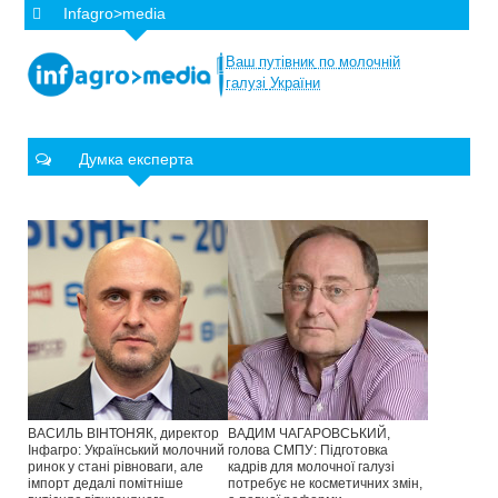
Infagro>media
Ваш
путівник
по
молочній
галузі
України
Думка експерта
ВАСИЛЬ ВІНТОНЯК, директор
ВАДИМ ЧАГАРОВСЬКИЙ,
Інфагро: Український молочний
голова СМПУ: Підготовка
ринок у стані рівноваги, але
кадрів для молочної галузі
імпорт дедалі помітніше
потребує не косметичних змін,