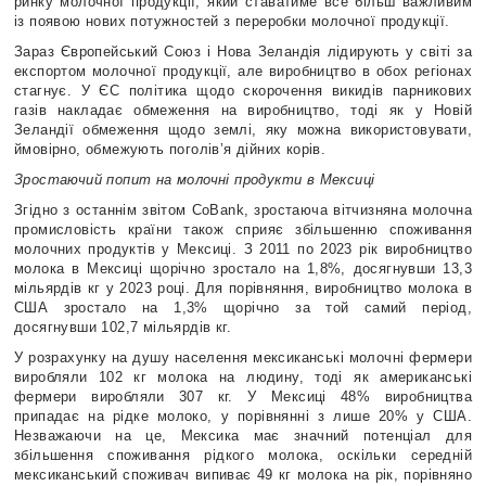
ринку молочної продукції, який ставатиме все більш важливим
із появою нових потужностей з переробки молочної продукції.
Зараз Європейський Союз і Нова Зеландія лідирують у світі за
експортом молочної продукції, але виробництво в обох регіонах
стагнує. У ЄС політика щодо скорочення викидів парникових
газів накладає обмеження на виробництво, тоді як у Новій
Зеландії обмеження щодо землі, яку можна використовувати,
ймовірно, обмежують поголів’я дійних корів.
Зростаючий попит на молочні продукти в Мексиці
Згідно з останнім звітом CoBank, зростаюча вітчизняна молочна
промисловість країни також сприяє збільшенню споживання
молочних продуктів у Мексиці. З 2011 по 2023 рік виробництво
молока в Мексиці щорічно зростало на 1,8%, досягнувши 13,3
мільярдів кг у 2023 році. Для порівняння, виробництво молока в
США зростало на 1,3% щорічно за той самий період,
досягнувши 102,7 мільярдів кг.
У розрахунку на душу населення мексиканські молочні фермери
виробляли 102 кг молока на людину, тоді як американські
фермери виробляли 307 кг. У Мексиці 48% виробництва
припадає на рідке молоко, у порівнянні з лише 20% у США.
Незважаючи на це, Мексика має значний потенціал для
збільшення споживання рідкого молока, оскільки середній
мексиканський споживач випиває 49 кг молока на рік, порівняно