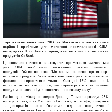
Торговельна війна між США та Мексикою може створити
серйозні проблеми для молочної промисловості США,
попереджає Корі Гейгер, провідний економіст з молочних
продуктів CoBank.
Це особливо тривожно, враховуючи, що Мексика залишається
для США найбільшим експортним ринком молочної
продукції.
Гейгер пояснює: “Ми знаємо напевно, що експорт
молочної продукції безперечно важливий для американських
фермерів і переробників молока. Сьогодні 16%, або 1 з 6
молоковозів містить молоко, що перетворюється на молочні
продукти, призначені для споживачів по всьому світу”.
Раніше цього місяця президент Дональд Трамп запровадив 25%
мита для Канади та Мексики. «Такі теми, як тарифи, імміграція
та депортація, часто з’являлися під час передвиборчої
кампанії», — каже Гейгер. «І ця ситуація вплине на майбутні