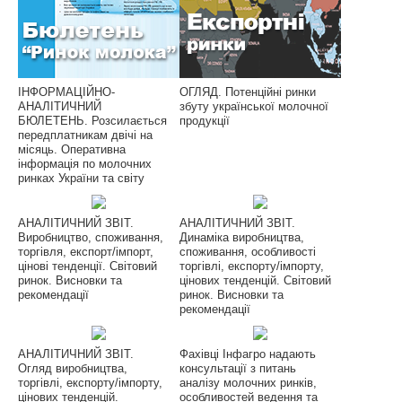
ІНФОРМАЦІЙНО-
ОГЛЯД. Потенційні ринки
АНАЛІТИЧНИЙ
збуту української молочної
БЮЛЕТЕНЬ. Розсилається
продукції
передплатникам двічі на
місяць. Оперативна
інформація по молочних
ринках України та світу
АНАЛІТИЧНИЙ ЗВІТ.
АНАЛІТИЧНИЙ ЗВІТ.
Виробництво, споживання,
Динаміка виробництва,
торгівля, експорт/імпорт,
споживання, особливості
цінові тенденції. Світовий
торгівлі, експорту/імпорту,
ринок. Висновки та
цінових тенденцій. Світовий
рекомендації
ринок. Висновки та
рекомендації
АНАЛІТИЧНИЙ ЗВІТ.
Фахівці Інфагро надають
Огляд виробництва,
консультації з питань
торгівлі, експорту/імпорту,
аналізу молочних ринків,
цінових тенденцій.
особливостей ведення та