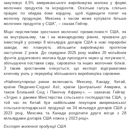
закуповує 4,5% американського виробництва молока у формі
молочних продуктів та інгредієнтів. Оскільки галузь спільно
працює по обидва боки кордону, щоб підвищити попит на
молочну продукцію, Мексика з часом може купувати більше
молочних продуктів у США”, – сказав Гейгер.
Міцні перспективи зростання молочної промисловості США, як
на внутрішньому, так і на міжнародному рівнях, призвели до
інвестицій у розмірі 8 мільярдів доларів США в нові переробні
заводи, які планують збільшити виробництво протягом
наступних 2 років. До середини 2025 року майже 20 мільйонів
фунтів додаткового молока буде проходити через ці потужності,
збільшуючи поставки сиру, сироватки та інших молочних білків.
З таким зростанням очікується, що експорт відіграватиме
ключову роль у переробці збільшеного виробництва сировини.
«Найпопулярніші ринки включають Мексику, Канаду, Китай,
країни Південно-Східної Азії, країни Центральної Америки, а
також Близький Схід і Північну Африку», — зазначає Гейгер.
«Згідно з даними Міністерства сільського господарства США, у
той час як Китай був найбільшим покупцем американської
сільськогосподарської продукції на 34 мільярди доларів США у
2023 році, Мексика та Канада розділили друге місце з 28
мільярдами доларів США кожна у 2023 році».
Експорт молочної продукції США