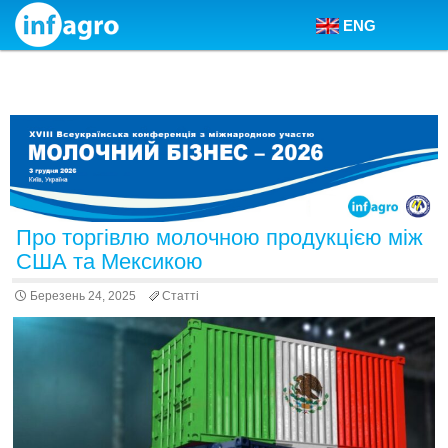
ENG
Skip to content
Про торгівлю молочною продукцією між
США та Мексикою
Березень 24, 2025
Статті