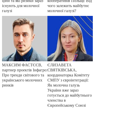
ціни та які ризики зараз
кооперативів Польщі: Від
існують для молочної
чого залежить майбутнє
галузі
молочної галузі?
МАКСИМ ФАСТЄЄВ,
ЄЛИЗАВЕТА
партнер проектів Інфагро:
СВЯТКІВСЬКА,
Про тренди світового та
координаторка Комітету
українського молочних
СМПУ з євроінтеграції:
ринків
Як молочна галузь
України вже зараз
готується до майбутнього
членства в
Європейському Союзі