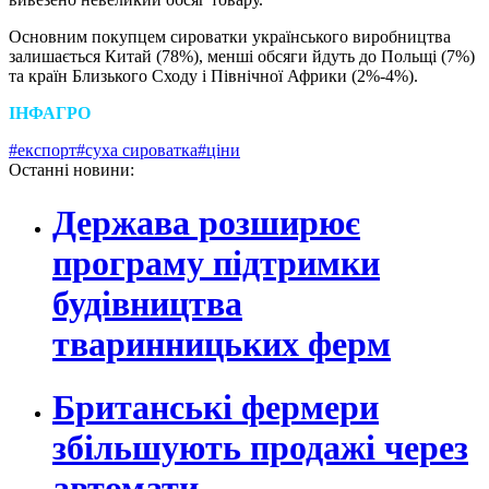
Основним покупцем сироватки українського виробництва
залишається Китай (78%), менші обсяги йдуть до Польщі (7%)
та країн Близького Сходу і Північної Африки (2%-4%).
ІНФАГРО
#експорт
#суха сироватка
#ціни
Останні новини:
Держава розширює
програму підтримки
будівництва
тваринницьких ферм
Британські фермери
збільшують продажі через
автомати