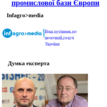
промислової бази Європи
Infagro>media
Ваш
путівник
по
молочній
галузі
України
Думка експерта