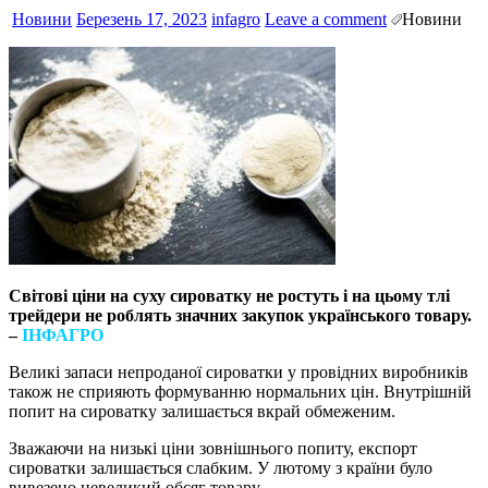
Новини
Березень 17, 2023
infagro
Leave a comment
Новини
Світові ціни на суху сироватку не ростуть і на цьому тлі
трейдери не роблять значних закупок українського товару.
–
ІНФАГРО
Великі запаси непроданої сироватки у провідних виробників
також не сприяють формуванню нормальних цін. Внутрішній
попит на сироватку залишається вкрай обмеженим.
Зважаючи на низькі ціни зовнішнього попиту, експорт
сироватки залишається слабким. У лютому з країни було
вивезено невеликий обсяг товару.