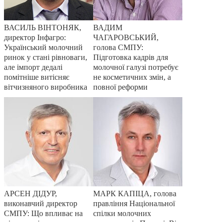
ВАСИЛЬ ВІНТОНЯК,
ВАДИМ
директор Інфагро:
ЧАГАРОВСЬКИЙ,
Український молочний
голова СМПУ:
ринок у стані рівноваги,
Підготовка кадрів для
але імпорт дедалі
молочної галузі потребує
помітніше витісняє
не косметичних змін, а
вітчизняного виробника
повної реформи
АРСЕН ДІДУР,
МАРК КАПІЦА, голова
виконавчий директор
правління Національної
СМПУ: Що впливає на
спілки молочних