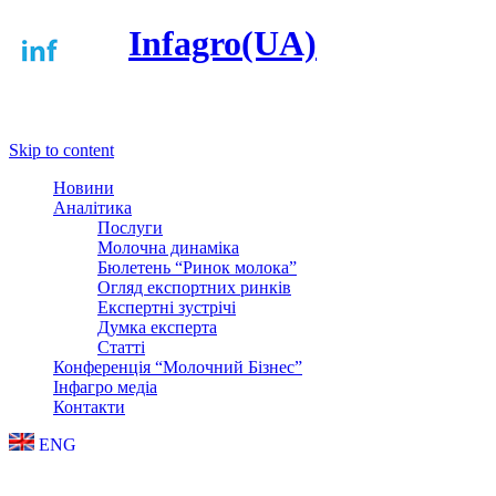
Infagro(UA)
Меню
Skip to content
Новини
Аналітика
Послуги
Молочна динаміка
Бюлетень “Ринок молока”
Огляд експортних ринків
Експертні зустрічі
Думка експерта
Статті
Конференція “Молочний Бізнес”
Інфагро медіа
Контакти
ENG