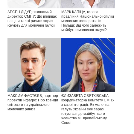
АРСЕН ДІДУР, виконавчий
МАРК КАПІЦА, голова
директор СМПУ: Що впливає
правління Національної спілки
на ціни та які ризики зараз
молочних кооперативів
існують для молочної галузі
Польщі: Від чого залежить
майбутнє молочної галузі?
МАКСИМ ФАСТЄЄВ, партнер
ЄЛИЗАВЕТА СВЯТКІВСЬКА,
проектів Інфагро: Про тренди
координаторка Комітету СМПУ
світового та українського
з євроінтеграції: Як молочна
молочних ринків
галузь України вже зараз
готується до майбутнього
членства в Європейському
Союзі