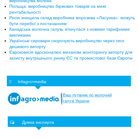
виробництва молока
Польща: виробництво біржових товарів на межі
рентабельності
Росія знищила склад виробника морозива «Ласунка»: можуть
бути перебої з постачанням
Канадська молочна галузь зіткнулася з новими тарифними
викликами
Українські сировари скорочують виробництво через тиск
дешевого імпорту
Єврокомісія вдосконалює механізм моніторингу імпорту для
захисту внутрішнього ринку ЄС та промислової бази Європи
Infagro>media
Ваш
путівник
по
молочній
галузі
України
Думка експерта