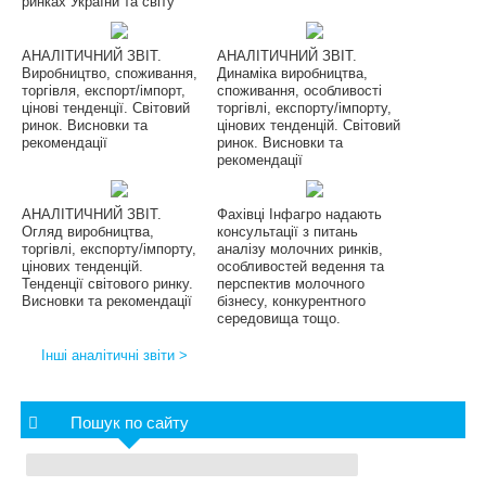
ринках України та світу
АНАЛІТИЧНИЙ ЗВІТ.
АНАЛІТИЧНИЙ ЗВІТ.
Виробництво, споживання,
Динаміка виробництва,
торгівля, експорт/імпорт,
споживання, особливості
цінові тенденції. Світовий
торгівлі, експорту/імпорту,
ринок. Висновки та
цінових тенденцій. Світовий
рекомендації
ринок. Висновки та
рекомендації
АНАЛІТИЧНИЙ ЗВІТ.
Фахівці Інфагро надають
Огляд виробництва,
консультації з питань
торгівлі, експорту/імпорту,
аналізу молочних ринків,
цінових тенденцій.
особливостей ведення та
Тенденції світового ринку.
перспектив молочного
Висновки та рекомендації
бізнесу, конкурентного
середовища тощо.
Інші аналітичні звіти >
Пошук по сайту