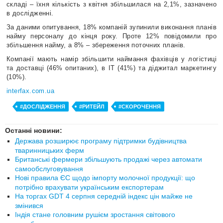
складі – їхня кількість з квітня збільшилася на 2,1%, зазначено
в дослідженні.
За даними опитування, 18% компаній зупинили виконання планів
найму персоналу до кінця року. Проте 12% повідомили про
збільшення найму, а 8% – збереження поточних планів.
Компанії мають намір збільшити наймання фахівців у логістиці
та доставці (46% опитаних), в IT (41%) та діджитал маркетингу
(10%).
interfax.com.ua
#ДОСЛІДЖЕННЯ
#РИТЕЙЛ
#СКОРОЧЕННЯ
Останні новини:
Держава розширює програму підтримки будівництва
тваринницьких ферм
Британські фермери збільшують продажі через автомати
самообслуговування
Нові правила ЄС щодо імпорту молочної продукції: що
потрібно врахувати українським експортерам
На торгах GDT 4 серпня середній індекс цін майже не
змінився
Індія стане головним рушієм зростання світового