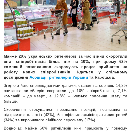
Майже 20% українських ритейлерів за час війни скоротили
штат співробітників більш ніж на 10%, при цьому 62%
компаній позапланово скорочують процес прийняття на
роботу нових співробітників, йдеться у спільному
дослідженні
Асоціації ритейлерів України
та Rabota.ua.
Згідно з його оприлюдненими даними, станом на серпень 14,2%
опитаних ритейлерів скоротили до 10% співробітників, 7,1%
компаній – до чверті, а 12,8% – близько половини штату та
більше.
Скорочення стосувалися переважно позицій, пов’язаних із
підтримкою клієнтів (42%), бек-офісних адміністративних ролей
(34%) та виробничого лінійного персоналу (17%).
Водночас майже 60% ритейлерів нині працюють у повному