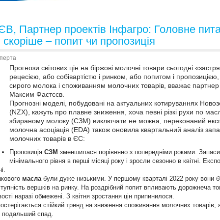
 Партнер проектів Інфагро: Головне пита
 скоріше – попит чи пропозиція
сперта
Прогнози світових цін на біржові молочні товари сьогодні «застря
рецесією, або собівартістю і ринком, або попитом і пропозицією
сирого молока і споживанням молочних товарів, вважає партнер
Максим Фастєєв.
Прогнозні моделі, побудовані на актуальних котируваннях Новоз
(NZX), кажуть про плавне зниження, хоча певні різкі рухи по мас
збираному молоку (СЗМ) виключати не можна, переконаний екс
молочна асоціація (EDA) також оновила квартальний аналіз запа
молочних товарів в ЄС:
Пропозиція
СЗМ
зменшилася порівняно з попередніми роками. Запаси
мінімального рівня в перші місяці року і зросли сезонно в квітні. Експ
і.
шкового
масла
були дуже низькими. У першому кварталі 2022 року вони б
тупність вершків на ринку. На роздрібний попит впливають дорожнеча то
ості наразі обмежені. З квітня зростання цін припинилося.
постерігається стійкий тренд на зниження споживання молочних товарів,
и подальший спад.