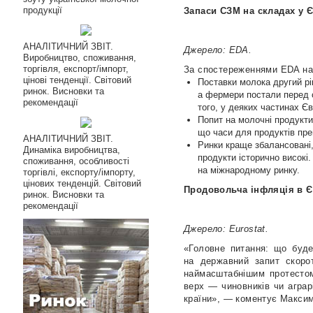
продукції
Запаси СЗМ на складах у Є
АНАЛІТИЧНИЙ ЗВІТ.
Джерело: EDA.
Виробництво, споживання,
торгівля, експорт/імпорт,
За спостереженнями EDA на 
цінові тенденції. Світовий
Поставки молока другий рік
ринок. Висновки та
а фермери постали перед 
рекомендації
того, у деяких частинах Є
Попит на молочні продукти
що часи для продуктів пре
АНАЛІТИЧНИЙ ЗВІТ.
Ринки краще збалансовані, 
Динаміка виробництва,
продукти історично високі.
споживання, особливості
на міжнародному ринку.
торгівлі, експорту/імпорту,
цінових тенденцій. Світовий
Продовольча інфляція в 
ринок. Висновки та
рекомендації
Джерело: Eurostat.
«Головне питання: що буде
на державний запит скоро
наймасштабнішим протестом
верх — чиновників чи аграр
країни», — коментує Макси