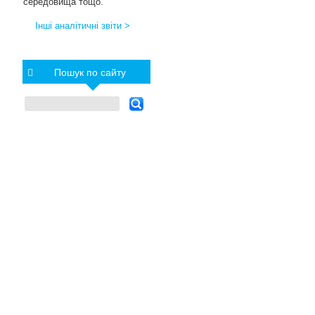
середовища тощо.
Інші аналітичні звіти >
Пошук по сайту