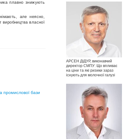
ерика плавно знижують
німають, але неясно,
ст виробництва власної
АРСЕН ДІДУР, виконавчий
директор СМПУ: Що впливає
на ціни та які ризики зараз
існують для молочної галузі
та промислової бази