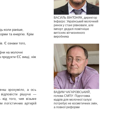
ВАСИЛЬ ВІНТОНЯК, директор
Інфагро: Український молочний
ринок у стані рівноваги, але
імпорт дедалі помітніше
удь-коли раніше,
витісняє вітчизняного
орми та енергію. Крім
виробника
. Є ознаки того,
Ціни на молочні
а продукти ЄС вищі, ніж
енш зрозуміло, а ось
ВАДИМ ЧАГАРОВСЬКИЙ,
 відповісти рішуче —
голова СМПУ: Підготовка
 від того, чия візьме
кадрів для молочної галузі
и логістичних артерій
потребує не косметичних змін,
а повної реформи