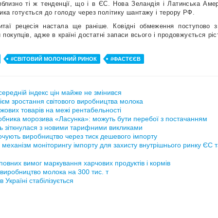
близно ті ж тенденції, що і в ЄС. Нова Зеландія і Латинська Ам
ика готується до голоду через політику шантажу і терору РФ.
итаї рецесія настала ще раніше. Ковідні обмеження поступово з
 покупців, адже в країні достатні запаси всього і продовжується рі
#СВІТОВИЙ МОЛОЧНИЙ РИНОК
#ФАСТЄЄВ
ередній індекс цін майже не змінився
ієм зростання світового виробництва молока
жових товарів на межі рентабельності
обника морозива «Ласунка»: можуть бути перебої з постачанням
ь зіткнулася з новими тарифними викликами
рочують виробництво через тиск дешевого імпорту
 механізм моніторингу імпорту для захисту внутрішнього ринку ЄС 
повних вимог маркування харчових продуктів і кормів
виробництво молока на 300 тис. т
 Україні стабілізується