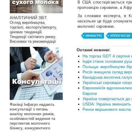
В США спостерігаються при
пропозицію сировини, а Афр
За словами експерта, в К
АНАЛІТИЧНИЙ ЗВІТ.
наскільки це буде спонукати
Огляд виробництва,
молочної сировини.
торгівлі, експорту/імпорту,
цінових тенденцій.
#ІНФАГРО
#ПРОГНОЗИ
Тенденції світового ринку.
Висновки та рекомендації
Останні новини:
На торгах GDT 4 серпня с
Індія стане головним руш
Польща: виробництво бір
Росія знищила склад вир
Канадська молочна галуз
Українські сировари ско
Єврокомісія вдосконалює
Європи
Україна повертається до 
USDA: Україна зменшить 
Фахівці Інфагро надають
консультації з питань
Ринок вершкового масла в
аналізу молочних ринків,
особливостей ведення та
перспектив молочного
бізнесу, конкурентного