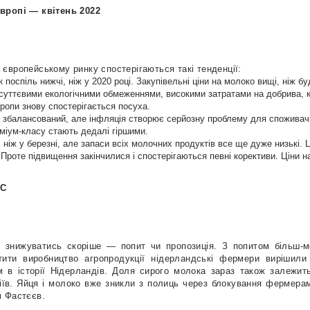
вропі — квітень 2022
європейському ринку спостерігаються такі тенденції:
 поспіль нижчі, ніж у 2020 році. Закупівельні ціни на молоко вищі, ніж б
суттєвими екологічними обмеженнями, високими затратами на добрива, к
вропи знову спостерігається посуха.
 збалансований, але інфляція створює серйозну проблему для споживачів
міум-класу стають дедалі гіршими.
ніж у березні, але запаси всіх молочних продуктів все ще дуже низькі. 
 Проте підвищення закінчилися і спостерігаються певні корективи. Ціни н
ЄС
 знижуватись скоріше — попит чи пропозиція. З попитом більш-м
тити виробництво агропродукції нідерландські фермери вирішили
 в історії Нідерландів. Доля сирого молока зараз також залежить
іїв. Яйця і молоко вже зникли з полиць через блокування фермерам
м Фастєєв.