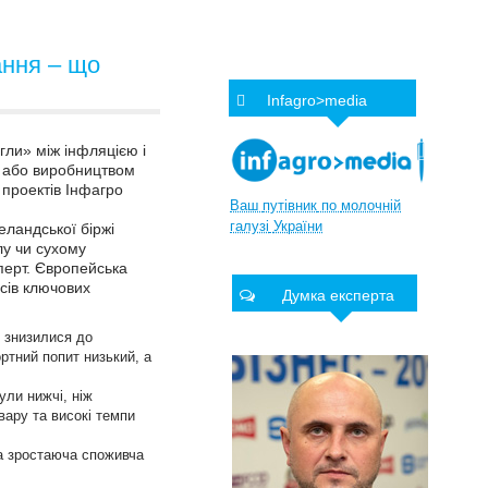
ння – що
Infagro>media
гли» між інфляцією і
, або виробництвом
 проектів Інфагро
Ваш
путівник
по
молочній
галузі
України
еландської біржі
лу чи сухому
перт. Європейська
сів ключових
Думка експерта
 знизилися до
ортний попит низький, а
ули нижчі, ніж
вару та високі темпи
 а зростаюча споживча