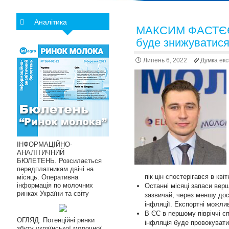
Аналітика
МАКСИМ ФАСТЄЄВ,
буде знижуватися
Липень 6, 2022
Думка ек
ІНФОРМАЦІЙНО-
АНАЛІТИЧНИЙ
БЮЛЕТЕНЬ. Розсилається
передплатникам двічі на
пік цін спостерігався в квітн
місяць. Оперативна
інформація по молочних
Останні місяці запаси вер
ринках України та світу
зазвичай, через меншу дос
інфляції. Експортні можлив
В ЄС в першому півріччі с
ОГЛЯД. Потенційні ринки
інфляція буде провокуват
збуту української молочної