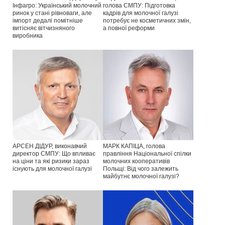
Інфагро: Український молочний
голова СМПУ: Підготовка
ринок у стані рівноваги, але
кадрів для молочної галузі
імпорт дедалі помітніше
потребує не косметичних змін,
витісняє вітчизняного
а повної реформи
виробника
АРСЕН ДІДУР, виконавчий
МАРК КАПІЦА, голова
директор СМПУ: Що впливає
правління Національної спілки
на ціни та які ризики зараз
молочних кооперативів
існують для молочної галузі
Польщі: Від чого залежить
майбутнє молочної галузі?