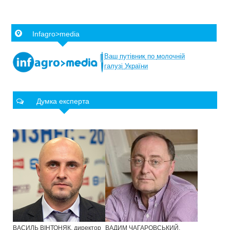
Infagro>media
Ваш
путівник
по
молочній
галузі
України
Думка експерта
ВАСИЛЬ ВІНТОНЯК, директор
ВАДИМ ЧАГАРОВСЬКИЙ,