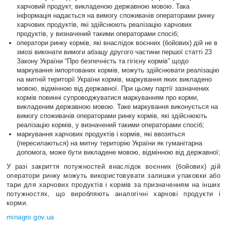
харчовий продукт, викладеною державною мовою. Така
інформація надається на вимогу споживачів операторами ринку
харчових продуктів, які здійснюють реалізацію харчових
продуктів, у визначений такими операторами спосіб;
оператори ринку кормів, які внаслідок воєнних (бойових) дій не в
змозі виконати вимоги абзацу другого частини першої статті 23
Закону України “Про безпечність та гігієну кормівˮ щодо
маркування імпортованих кормів, можуть здійснювати реалізацію
на митній території України кормів, маркування яких викладено
мовою, відмінною від державної. При цьому партії зазначених
кормів повинні супроводжуватися маркуванням про корми,
викладеним державною мовою. Таке маркування виконується на
вимогу споживачів операторами ринку кормів, які здійснюють
реалізацію кормів, у визначений такими операторами спосіб;
маркування харчових продуктів і кормів, які ввозяться
(пересилаються) на митну територію України як гуманітарна
допомога, може бути викладене мовою, відмінною від державної;
У разі закриття потужностей внаслідок воєнних (бойових) дій
оператори ринку можуть використовувати залишки упаковки або
тари для харчових продуктів і кормів за призначенням на інших
потужностях, що виробляють аналогічні харчові продукти і
корми.
minagro.gov.ua