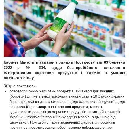
Кабінет Міністрів України прийняв Постанову від 09 березня
2022 р. № 234, щодо безперебійного постачання
імпортованих харчових продуктів і кормів в умовах
воєнного стану.
Згідно постанови:
оператори ринку харчових продуктів, які внаслідок воєнних
(бойових) дій не в змозі виконати вимоги статті 10 Закону України
“Про інформацію для споживачів щодо харчових продуктівˮ щодо
інформації про імпортовані харчові продукти, можуть
здійснювати реалізацію харчових продуктів на митній території
України, інформація про які викладена мовою, відмінною від
державної. При цьому партії зазначених харчових продуктів
повинні супроводжуватися обов’язковою інформацією про