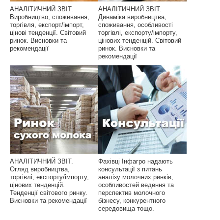
АНАЛІТИЧНИЙ ЗВІТ.
АНАЛІТИЧНИЙ ЗВІТ.
Виробництво, споживання,
Динаміка виробництва,
торгівля, експорт/імпорт,
споживання, особливості
цінові тенденції. Світовий
торгівлі, експорту/імпорту,
ринок. Висновки та
цінових тенденцій. Світовий
рекомендації
ринок. Висновки та
рекомендації
АНАЛІТИЧНИЙ ЗВІТ.
Фахівці Інфагро надають
Огляд виробництва,
консультації з питань
торгівлі, експорту/імпорту,
аналізу молочних ринків,
цінових тенденцій.
особливостей ведення та
Тенденції світового ринку.
перспектив молочного
Висновки та рекомендації
бізнесу, конкурентного
середовища тощо.