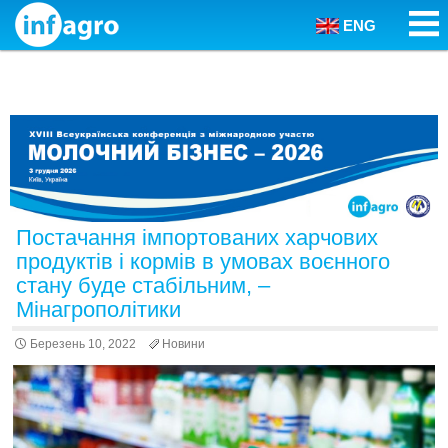
ENG
Skip to content
Постачання імпортованих харчових
продуктів і кормів в умовах воєнного
стану буде стабільним, –
Мінагрополітики
Березень 10, 2022
Новини