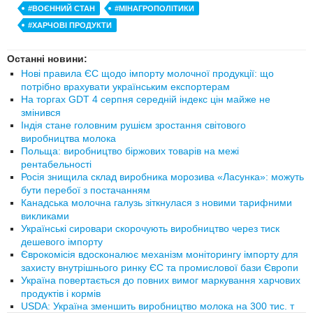
#ВОЄННИЙ СТАН
#МІНАГРОПОЛІТИКИ
#ХАРЧОВІ ПРОДУКТИ
Останні новини:
Нові правила ЄС щодо імпорту молочної продукції: що
потрібно врахувати українським експортерам
На торгах GDT 4 серпня середній індекс цін майже не
змінився
Індія стане головним рушієм зростання світового
виробництва молока
Польща: виробництво біржових товарів на межі
рентабельності
Росія знищила склад виробника морозива «Ласунка»: можуть
бути перебої з постачанням
Канадська молочна галузь зіткнулася з новими тарифними
викликами
Українські сировари скорочують виробництво через тиск
дешевого імпорту
Єврокомісія вдосконалює механізм моніторингу імпорту для
захисту внутрішнього ринку ЄС та промислової бази Європи
Україна повертається до повних вимог маркування харчових
продуктів і кормів
USDA: Україна зменшить виробництво молока на 300 тис. т