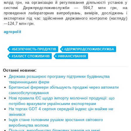
млрд грн, на організацію й регулювання діяльності установ у
системі Держпродспоживслужби — 594,7 млн грн, на
проведення лабораторних випробувань, вимірів, досліджень і
експертизи під час здійснення державного контролю (нагляду)
—124,7 млн грн.
agropolit
#БЕЗПЕЧНІСТЬ ПРОДУКТІВ
#ДЕРЖПРОДСПОЖИВСЛУЖБА
#ЗАХИСТ СПОЖИВАЧІВ
#ФІНАНСУВАННЯ
Останні новини:
Держава розширює програму підтримки будівництва
тваринницьких ферм
Британські фермери збільшують продажі через автомати
самообслуговування
Нові правила ЄС щодо імпорту молочної продукції: що
потрібно врахувати українським експортерам
На торгах GDT 4 серпня середній індекс цін майже не
змінився
Індія стане головним рушієм зростання світового
виробництва молока
Польща: виробництво біржових товарів на межі