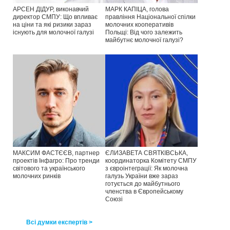
АРСЕН ДІДУР, виконавчий
МАРК КАПІЦА, голова
директор СМПУ: Що впливає
правління Національної спілки
на ціни та які ризики зараз
молочних кооперативів
існують для молочної галузі
Польщі: Від чого залежить
майбутнє молочної галузі?
МАКСИМ ФАСТЄЄВ, партнер
ЄЛИЗАВЕТА СВЯТКІВСЬКА,
проектів Інфагро: Про тренди
координаторка Комітету СМПУ
світового та українського
з євроінтеграції: Як молочна
молочних ринків
галузь України вже зараз
готується до майбутнього
членства в Європейському
Союзі
Всі думки експертів >