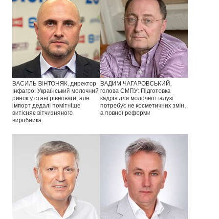
ВАСИЛЬ ВІНТОНЯК, директор
ВАДИМ ЧАГАРОВСЬКИЙ,
Інфагро: Український молочний
голова СМПУ: Підготовка
ринок у стані рівноваги, але
кадрів для молочної галузі
імпорт дедалі помітніше
потребує не косметичних змін,
витісняє вітчизняного
а повної реформи
виробника