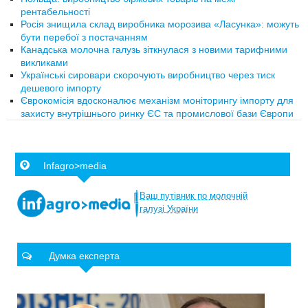
рентабельності
Росія знищила склад виробника морозива «Ласунка»: можуть
бути перебої з постачанням
Канадська молочна галузь зіткнулася з новими тарифними
викликами
Українські сировари скорочують виробництво через тиск
дешевого імпорту
Єврокомісія вдосконалює механізм моніторингу імпорту для
захисту внутрішнього ринку ЄС та промислової бази Європи
Infagro>media
Ваш
путівник
по
молочній
галузі
України
Думка експерта